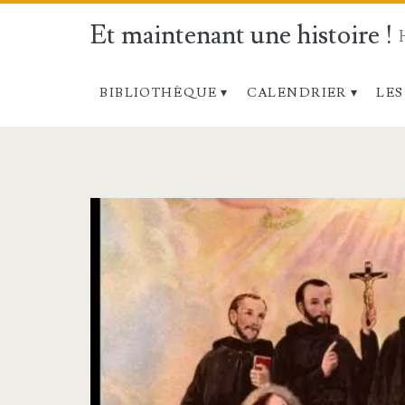
Et maintenant une histoire !
BIBLIOTHÈQUE
CALENDRIER
LES
Étiquette :
<span>Huron</s