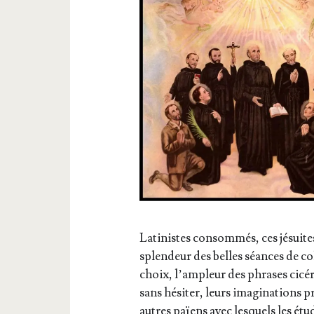
Lati­nistes consom­més, ces jésuites
splen­deur des belles séances de col­
choix, l’am­pleur des phrases cicé­r
sans hési­ter, leurs ima­gi­na­tions 
autres païens avec les­quels les étu