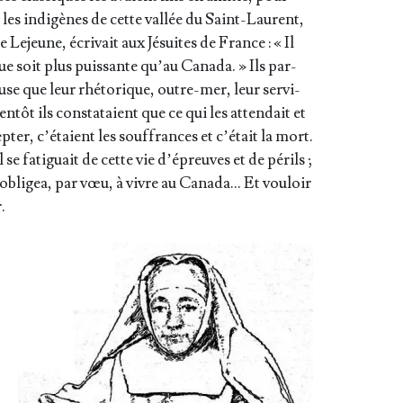
s les indi­gènes de cette val­lée du Saint-Laurent,
 Lejeune, écri­vait aux Jésuites de France : « Il
ue soit plus puis­sante qu’au Cana­da. » Ils par­
use que leur rhé­to­rique, outre-mer, leur ser­vi­
­tôt ils consta­taient que ce qui les atten­dait et
ter, c’é­taient les souf­frances et c’é­tait la mort.
l se fati­guait de cette vie d’é­preuves et de périls ;
o­bli­gea, par vœu, à vivre au Cana­da… Et vou­loir
.