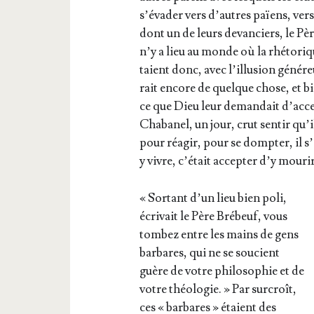
s’é­va­der vers d’autres païens, ver
dont un de leurs devan­ciers, le Père
n’y a lieu au monde où la rhé­to­riq
taient donc, avec l’illu­sion géné­re
rait encore de quelque chose, et bien
ce que Dieu leur deman­dait d’ac­cep­
Cha­ba­nel, un jour, crut sen­tir qu’i
pour réagir, pour se domp­ter, il s’
y vivre, c’é­tait accep­ter d’y mourir
« Sor­tant d’un lieu bien poli,
écri­vait le Père Bré­beuf, vous
tom­bez entre les mains de gens
bar­bares, qui ne se sou­cient
guère de votre phi­lo­so­phie et de
votre théo­lo­gie. » Par sur­croît,
ces « bar­bares » étaient des