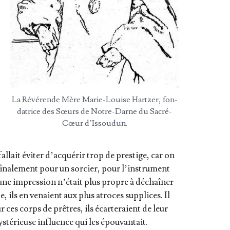
La Révé­rende Mère Marie-Louise Hart­zer, fon­
da­trice des Sœurs de Notre-Darne du Sacré-
Cœur d’Issoudun.
fal­lait évi­ter d’ac­qué­rir trop de pres­tige, car on
 fina­le­ment pour un sor­cier, pour l’ins­tru­ment
ne impres­sion n’é­tait plus propre à déchaî­ner
te, ils en venaient aux plus atroces sup­plices. Il
r ces corps de prêtres, ils écar­te­raient de leur
s­té­rieuse influence qui les épouvantait.