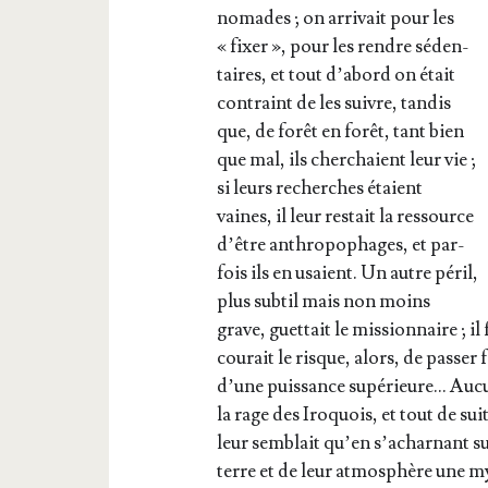
nomades ; on arri­vait pour les
« fixer », pour les rendre séden­
taires, et tout d’a­bord on était
contraint de les suivre, tan­dis
que, de forêt en forêt, tant bien
que mal, ils cher­chaient leur vie ;
si leurs recherches étaient
vaines, il leur res­tait la res­source
d’être anthro­po­phages, et par­
fois ils en usaient. Un autre péril,
plus sub­til mais non moins
grave, guet­tait le mis­sion­naire ; il 
cou­rait le risque, alors, de pas­ser
d’une puis­sance supé­rieure… Aucu
la rage des Iro­quois, et tout de sui
leur sem­blait qu’en s’a­char­nant su
terre et de leur atmo­sphère une my