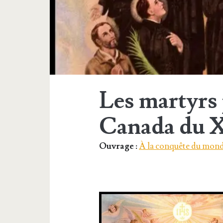
Les martyrs 
Canada du X
Ouvrage :
À la conquête du mond