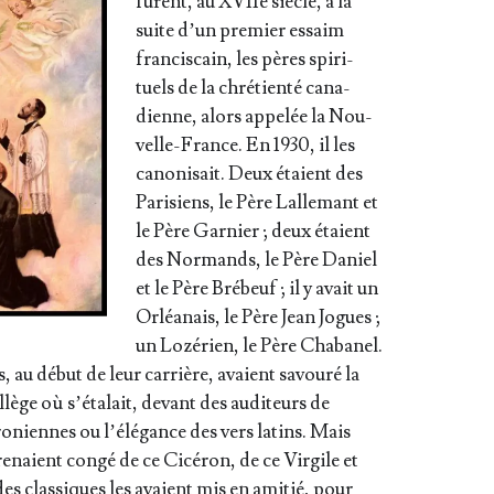
furent, au XVIIe siècle, à la
suite d’un pre­mier essaim
fran­cis­cain, les pères spi­ri­
tuels de la chré­tien­té cana­
dienne, alors appe­lée la Nou­
velle-France. En 1930, il les
cano­ni­sait. Deux étaient des
Pari­siens, le Père Lal­le­mant et
le Père Gar­nier ; deux étaient
des Nor­mands, le Père Daniel
et le Père Bré­beuf ; il y avait un
Orléa­nais, le Père Jean Jogues ;
un Lozé­rien, le Père Cha­ba­nel.
, au début de leur car­rière, avaient savou­ré la
lège où s’é­ta­lait, devant des audi­teurs de
o­niennes ou l’é­lé­gance des vers latins. Mais
pre­naient congé de ce Cicé­ron, de ce Vir­gile et
des clas­siques les avaient mis en ami­tié, pour