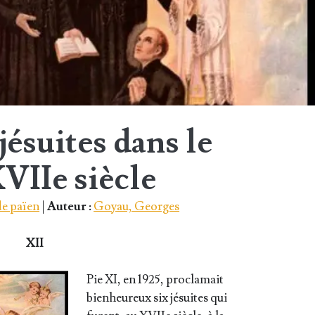
jésuites dans le
VIIe siècle
e païen
|
Auteur :
Goyau, Georges
XII
Pie XI, en 1925, pro­cla­mait
bien­heu­reux six jésuites qui