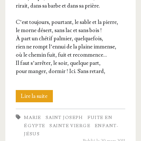
rirait, dans sa barbe et dans sa prière.
C’est tou­jours, pour­tant, le sable et la pierre,
le morne désert, sans lac et sans bois !
À part un ché­tif pal­mier, quelquefois,
rien ne rompt l’ennui de la plaine immense,
où le che­min fuit, fuit et recommence…
Il faut s’arrêter, le soir, quelque part,
pour man­ger, dor­mir ! Ici. Sans retard,
Le
Lire la suite
man­
MARIE
SAINT JOSEPH
FUITE EN
teau
ÉGYPTE
SAINTE VIERGE
ENFANT-
de
JÉSUS