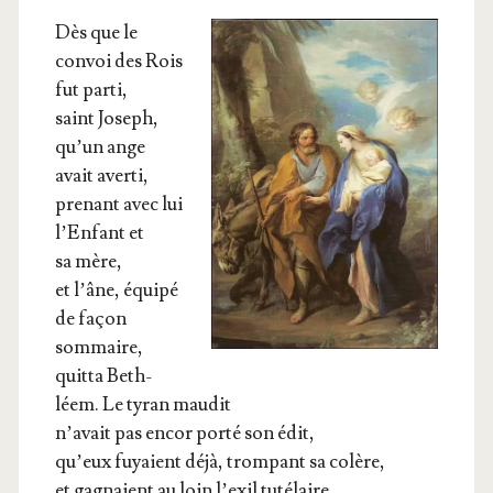
Dès que le
convoi des Rois
fut parti,
saint Joseph,
qu’un ange
avait averti,
pre­nant avec lui
l’Enfant et
sa mère,
et l’âne, équi­pé
de façon
sommaire,
quit­ta Beth­
léem. Le tyran maudit
n’avait pas encor por­té son édit,
qu’eux fuyaient déjà, trom­pant sa colère,
et gagnaient au loin l’exil tutélaire.