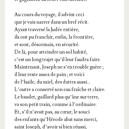
Au cours du voyage, il advint ceci
que je vais nar­rer dans un bref récit.
Ayant tra­ver­sé la Judée entière,
ils ont pu fran­chir, enfin, la frontière,
et sont, désor­mais, en sécurité.
De là, pour atteindre un sol habité,
c’est un long tra­jet qu’il leur fau­dra faire.
Main­te­nant, Joseph ne s’en trouble guère ;
il leur reste assez de pain ; et voici
de l’huile, du miel, des dattes aussi…
L’outre a conser­vé son eau fraîche et claire.
Le bau­det, gaillard plus qu’âne sur terre,
va son petit train, comme à l’ordinaire.
Et, s’il n’avait pas, au cœur, le souci
des enfants qu’Hérode abat sans merci,
saint Joseph, d’avoir si bien réussi,