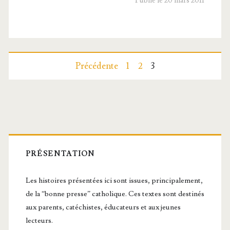
Publié le 20 mars 2011
la
Vierge
Pagination
Précédente
1
2
3
des
publications
Barre
latérale
PRÉSENTATION
principale
Les histoires présentées ici sont issues, principalement,
de la “bonne presse” catholique. Ces textes sont destinés
aux parents, catéchistes, éducateurs et aux jeunes
lecteurs.