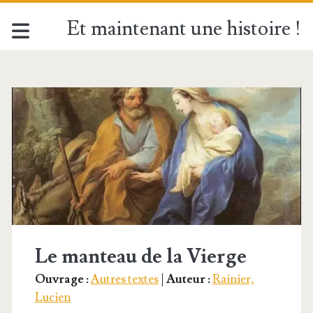
Et maintenant une histoire !
Étiquette :
<span>Enfant-
Jésus</span>
Le manteau de la Vierge
Ouvrage :
Autres textes
|
Auteur :
Rainier,
Lucien