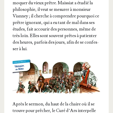
moquer du vieux prêtre. Mais­siat a étu­dié la
phi­lo­so­phie, il veut se mesu­rer à mon­sieur
Vian­ney ; il cherche à com­prendre pour­quoi ce
prêtre igno­rant, qui a eu tant de mal dans ses
études, fait accou­rir des per­sonnes, même de
très loin. Elles sont sou­vent prêtes à patien­ter
des heures, par­fois des jours, afin de se confes­
ser à lui.
Après le ser­mon, du haut de la chaire où il se
trouve pour prê­cher, le Curé d’Ars inter­pelle