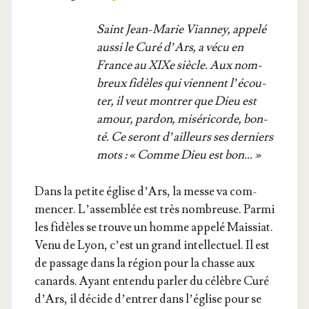
Saint Jean-Marie Vian­ney, appe­lé
aus­si le Curé d’Ars, a vécu en
France au XIXe siècle. Aux nom­
breux fidèles qui viennent l’é­cou­
ter, il veut mon­trer que Dieu est
amour, par­don, misé­ri­corde, bon­
té. Ce seront d’ailleurs ses der­niers
mots : « Comme Dieu est bon… »
Dans la petite église d’Ars, la messe va com­
men­cer. L’as­sem­blée est très nom­breuse. Par­mi
les fidèles se trouve un homme appe­lé Mais­siat.
Venu de Lyon, c’est un grand intel­lec­tuel. Il est
de pas­sage dans la région pour la chasse aux
canards. Ayant enten­du par­ler du célèbre Curé
d’Ars, il décide d’en­trer dans l’é­glise pour se