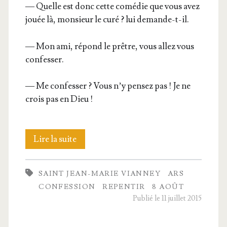
— Quelle est donc cette comé­die que vous avez
jouée là, mon­sieur le curé ? lui demande-t-il.
— Mon ami, répond le prêtre, vous allez vous
confesser.
— Me confes­ser ? Vous n’y pen­sez pas ! Je ne
crois pas en Dieu !
Les
Lire la suite
larmes
SAINT JEAN-MARIE VIANNEY
ARS
du
CONFESSION
REPENTIR
8 AOÛT
saint
Publié le 11 juillet 2015
Curé d’Ars