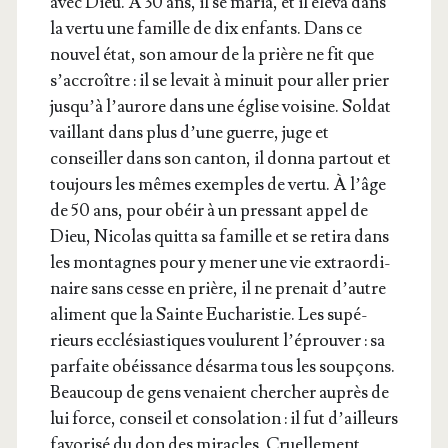
avec Dieu. À 30 ans, il se maria, et il éle­va dans
la ver­tu une famille de dix enfants. Dans ce
nou­vel état, son amour de la prière ne fit que
s’ac­croître : il se levait à minuit pour aller prier
jus­qu’à l’au­rore dans une église voi­sine. Sol­dat
vaillant dans plus d’une guerre, juge et
conseiller dans son can­ton, il don­na par­tout et
tou­jours les mêmes exemples de ver­tu. À l’âge
de 50 ans, pour obéir à un pres­sant appel de
Dieu, Nico­las quit­ta sa famille et se reti­ra dans
les mon­tagnes pour y mener une vie extra­or­di­
naire sans cesse en prière, il ne pre­nait d’autre
ali­ment que la Sainte Eucha­ris­tie. Les supé­
rieurs ecclé­sias­tiques vou­lurent l’é­prou­ver : sa
par­faite obéis­sance désar­ma tous les soup­çons.
Beau­coup de gens venaient cher­cher auprès de
lui force, conseil et conso­la­tion : il fut d’ailleurs
favo­ri­sé du don des miracles. Cruel­le­ment