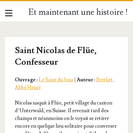
Et maintenant une histoire !
Saint Nicolas de Flüe,
Confesseur
Ouvrage :
Le Saint du Jour
|
Auteur :
Berthet,
Abbé Henri
Nico­las naquit à Flüe, petit vil­lage du can­ton
d’Un­ter­wald, en Suisse. Il reve­nait tard des
champs et néan­moins on le voyait se reti­rer
encore en quelque lieu soli­taire pour conver­ser