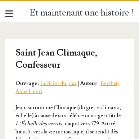
Et maintenant une histoire !
Saint Jean Climaque,
Confesseur
Ouvrage :
Le Saint du Jour
|
Auteur :
Berthet,
Abbé Henri
Jean, sur­nom­mé Cli­maque (du grec « cli­max »,
échelle) à cause de son célèbre ouvrage inti­tu­lé
L’É­chelle des ver­tus
, naquit vers 579. Atti­ré
bien­tôt vers la vie monas­tique, il se ren­dit dès