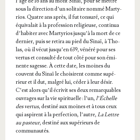
l’âge de 16 ans au mont Sinaï, pour se mettre
sous la direc­tion d’un soli­taire nom­mé Mar­ty­
rios. Quatre ans après, il fut ton­su­ré, ce qui
équi­va­lait à la pro­fes­sion reli­gieuse, conti­nua
d’ha­bi­ter avec Mar­ty­rios jus­qu’à la mort de ce
der­nier, puis se reti­ra au pied du Sinaï, à Tho­
las, où il vécut jus­qu’en 639, véné­ré pour ses
ver­tus et consul­té de tout côté pour son émi­
nente sagesse. À cette date, les moines du
couvent du Sinaï le choi­sirent comme supé­
rieur et il dut, mal­gré lui, céder à leur désir.
C’est alors qu’il écri­vit ses deux remar­quables
ouvrages sur la vie spi­ri­tuelle : l’un,
l’É­chelle
des ver­tus
, des­ti­né aux moines et à tous ceux
qui aspirent à la per­fec­tion, l’autre,
La Lettre
au pas­teur
, des­ti­né aux supé­rieurs de
communautés.