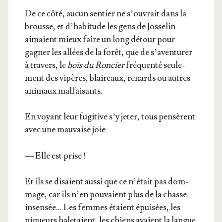
De ce côté, aucun sen­tier ne s’ou­vrait dans la
brousse, et d’ha­bi­tude les gens de Jos­se­lin
aimaient mieux faire un long détour pour
gagner les allées de la forêt, que de s’a­ven­tu­rer
à tra­vers, le
bois du Ron­cier
fré­quen­té seule­
ment des vipères, blai­reaux, renards ou autres
ani­maux malfaisants.
En voyant leur fugi­tive s’y jeter, tous pen­sèrent
avec une mau­vaise joie
— Elle est prise !
Et ils se disaient aus­si que ce n’é­tait pas dom­
mage, car ils n’en pou­vaient plus de la chasse
insen­sée… Les femmes étaient épui­sées, les
piqueurs hale­taient, les chiens avaient la langue