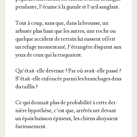
pen­dante, l’é­cume à la gueule et l’œil sanglant.
Tout à coup, sans que, dans la brousse, un
arbuste plus haut que les autres, une roche ou
quelque acci­dent de ter­rain lui eussent offert
un refuge momen­ta­né, l’é­tran­gère dis­pa­rut aux
yeux de ceux qui la traquaient.
Qu’é­tait-elle deve­nue ? Par où avait-elle pas­sé ?
S’é­tait-elle enfon­cée par­mi les bran­chages drus
du taillis ?
Ce qui don­nait plus de pro­ba­bi­li­té à cette der­
nière hypo­thèse, c’est que, arrê­tés net devant
un épais buis­son épi­neux, les chiens aboyaient
furieusement.