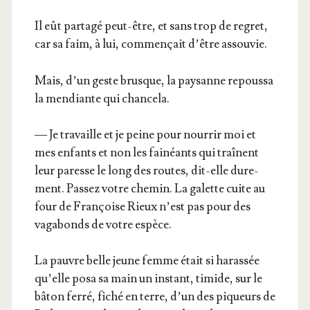
Il eût par­ta­gé peut-être, et sans trop de regret,
car sa faim, à lui, com­men­çait d’être assouvie.
Mais, d’un geste brusque, la pay­sanne repous­sa
la men­diante qui chancela.
— Je tra­vaille et je peine pour nour­rir moi et
mes enfants et non les fai­néants qui traînent
leur paresse le long des routes, dit-elle dure­
ment. Pas­sez votre che­min. La galette cuite au
four de Fran­çoise Rieux n’est pas pour des
vaga­bonds de votre espèce.
La pauvre belle jeune femme était si haras­sée
qu’elle posa sa main un ins­tant, timide, sur le
bâton fer­ré, fiché en terre, d’un des piqueurs de