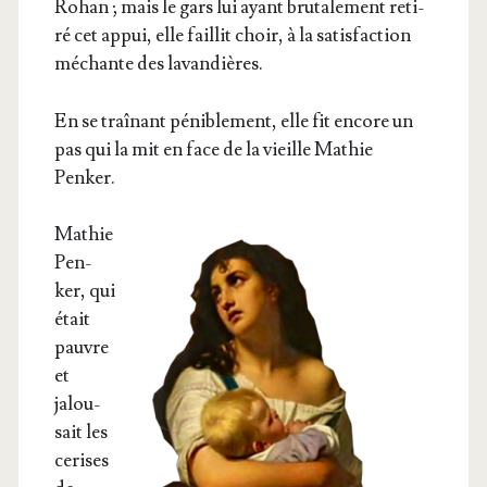
Rohan ; mais le gars lui ayant bru­ta­le­ment reti­
ré cet appui, elle faillit choir, à la satis­fac­tion
méchante des lavandières.
En se traî­nant péni­ble­ment, elle fit encore un
pas qui la mit en face de la vieille Mathie
Penker.
Mathie
Pen­
ker, qui
était
pauvre
et
jalou­
sait les
cerises