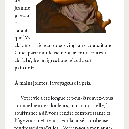
de
Jean­nie
presqu
e
autant
que l’é­
cla­tante fraî­cheur de ses vingt ans, cou­pait une
à une, par­ci­mo­nieu­se­ment, avec un cou­teau
ébré­ché, les maigres bou­chées de son
pain noir.
À mains jointes, la voya­geuse la pria.
— Votre vie a été longue et peut-être avez-vous
connue bien des dou­leurs, mur­mu­ra-t-elle, la
souf­france a dû vous rendre com­pa­tis­sante et
l’âge vous mettre au cœur la misé­ri­cor­dieuse
ten­dresse des aïeules… Ver­rez-vous mon ange­