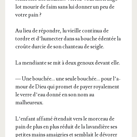
lot mou­rir de faim sans lui don­ner un peu de
votre pain ?
Au lieu de répondre, lu vieille conti­nua de
tordre et d’hu­mec­ter dans sa bouche éden­tée la
croûte dur­cie de son chan­teau de seigle.
La men­diante se mit à deux genoux devant elle.
— Une bou­chée… une seule bou­chée… pour l’a­
mour de Dieu qui pro­met de payer roya­le­ment
le verre d’eau don­né en son nom au
malheureux.
L’en­fant affa­mé éten­dait vers le mor­ceau de
pain de plus en plus réduit de la lavan­dière ses
petites mains amai­gries et sem­blait le dévo­rer