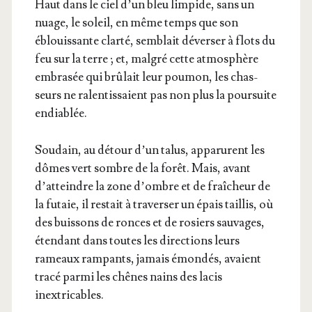
Haut dans le ciel d’un bleu lim­pide, sans un
nuage, le soleil, en même temps que son
éblouis­sante clar­té, sem­blait déver­ser à flots du
feu sur la terre ; et, mal­gré cette atmo­sphère
embra­sée qui brû­lait leur pou­mon, les chas­
seurs ne ralen­tis­saient pas non plus la pour­suite
endiablée.
Sou­dain, au détour d’un talus, appa­rurent les
dômes vert sombre de la forêt. Mais, avant
d’at­teindre la zone d’ombre et de fraî­cheur de
la futaie, il res­tait à tra­ver­ser un épais taillis, où
des buis­sons de ronces et de rosiers sau­vages,
éten­dant dans toutes les direc­tions leurs
rameaux ram­pants, jamais émon­dés, avaient
tra­cé par­mi les chênes nains des lacis
inextricables.