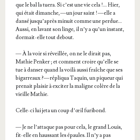
que le bal la tue­ra. Si c’est une vie cela !… Hier,
qui était dimanche, — un jour saint ! — elle a
dan­sé jus­qu’a­près minuit comme une per­due…
Aus­si, en lavant son linge, il n’y a qu’un ins­tant,
dor­mait-elle tout debout.
— À la voir si réveillée, on ne le dirait pas,
Mathie Pen­ker ; et com­ment croire qu’elle se
tue à dan­ser quand la voi­là aus­si fraîche que ses
bigar­reaux ? — répli­qua Taquin, un piqueur qui
pre­nait plai­sir à exci­ter la maligne colère de la
vieille Mathie.
Celle-ci lui jeta un coup d’œil furibond.
— Je ne l’at­taque pas pour cela, le grand Louis,
fit-elle en haus­sant les épaules. Il n’y a pas