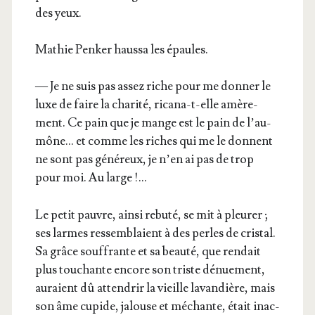
des yeux.
Mathie Pen­ker haus­sa les épaules.
— Je ne suis pas assez riche pour me don­ner le
luxe de faire la cha­ri­té, rica­na-t-elle amè­re­
ment. Ce pain que je mange est le pain de l’au­
mône… et comme les riches qui me le donnent
ne sont pas géné­reux, je n’en ai pas de trop
pour moi. Au large !…
Le petit pauvre, ain­si rebu­té, se mit à pleu­rer ;
ses larmes res­sem­blaient à des perles de cris­tal.
Sa grâce souf­frante et sa beau­té, que ren­dait
plus tou­chante encore son triste dénue­ment,
auraient dû atten­drir la vieille lavan­dière, mais
son âme cupide, jalouse et méchante, était inac­