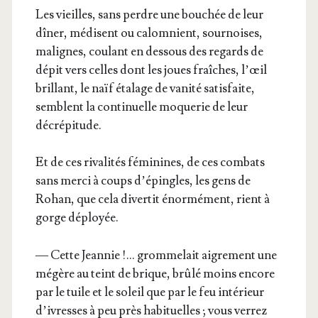
Les vieilles, sans perdre une bou­chée de leur
dîner, médisent ou calom­nient, sour­noises,
malignes, cou­lant en des­sous des regards de
dépit vers celles dont les joues fraîches, l’œil
brillant, le naïf éta­lage de vani­té satis­faite,
semblent la conti­nuelle moque­rie de leur
décrépitude.
Et de ces riva­li­tés fémi­nines, de ces com­bats
sans mer­ci à coups d’é­pingles, les gens de
Rohan, que cela diver­tit énor­mé­ment, rient à
gorge déployée.
— Cette Jean­nie !… grom­me­lait aigre­ment une
mégère au teint de brique, brû­lé moins encore
par le tuile et le soleil que par le feu inté­rieur
d’i­vresses à peu près habi­tuelles ; vous ver­rez