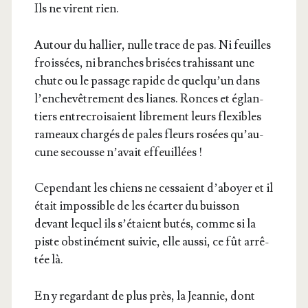
Ils ne virent rien.
Autour du hal­lier, nulle trace de pas. Ni feuilles
frois­sées, ni branches bri­sées tra­his­sant une
chute ou le pas­sage rapide de quel­qu’un dans
l’en­che­vê­tre­ment des lianes. Ronces et églan­
tiers entre­croi­saient libre­ment leurs flexibles
rameaux char­gés de pales fleurs rosées qu’au­
cune secousse n’a­vait effeuillées !
Cepen­dant les chiens ne ces­saient d’a­boyer et il
était impos­sible de les écar­ter du buis­son
devant lequel ils s’é­taient butés, comme si la
piste obs­ti­né­ment sui­vie, elle aus­si, ce fût arrê­
tée là.
En y regar­dant de plus près, la Jean­nie, dont