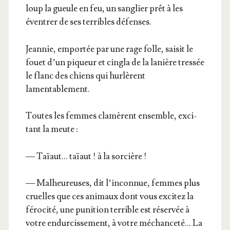
loup la gueule en feu, un san­glier prêt à les
éven­trer de ses ter­ribles défenses.
Jean­nie, empor­tée par une rage folle, sai­sit le
fouet d’un piqueur et cin­gla de la lanière tres­sée
le flanc des chiens qui hur­lèrent
lamentablement.
Toutes les femmes cla­mèrent ensemble, exci­
tant la meute :
— Taïaut… taïaut ! à la sorcière !
— Mal­heu­reuses, dit l’in­con­nue, femmes plus
cruelles que ces ani­maux dont vous exci­tez la
féro­ci­té, une puni­tion ter­rible est réser­vée à
votre endur­cis­se­ment, à votre méchan­ce­té… La