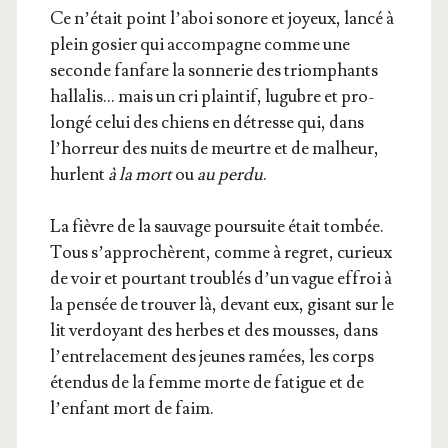
Ce n’é­tait point l’a­boi sonore et joyeux, lan­cé à
plein gosier qui accom­pagne comme une
seconde fan­fare la son­ne­rie des triom­phants
hal­la­lis… mais un cri plain­tif, lugubre et pro­
lon­gé celui des chiens en détresse qui, dans
l’hor­reur des nuits de meurtre et de mal­heur,
hurlent
à la mort
ou
au per­du
.
La fièvre de la sau­vage pour­suite était tom­bée.
Tous s’ap­pro­chèrent, comme à regret, curieux
de voir et pour­tant trou­blés d’un vague effroi à
la pen­sée de trou­ver là, devant eux, gisant sur le
lit ver­doyant des herbes et des mousses, dans
l’en­tre­la­ce­ment des jeunes ramées, les corps
éten­dus de la femme morte de fatigue et de
l’en­fant mort de faim.