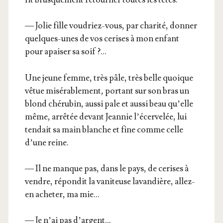
— Jolie fille vou­driez-vous, par cha­ri­té, don­ner
quelques-unes de vos cerises à mon enfant
pour apai­ser sa soif ?…
Une jeune femme, très pâle, très belle quoique
vêtue misé­ra­ble­ment, por­tant sur son bras un
blond ché­ru­bin, aus­si pale et aus­si beau qu’elle
même, arrê­tée devant Jean­nie l’é­cer­ve­lée, lui
ten­dait sa main blanche et fine comme celle
d’une reine.
— Il ne manque pas, dans le pays, de cerises à
vendre, répon­dit la vani­teuse lavan­dière, allez-
en ache­ter, ma mie…
— Je n’ai pas d’argent…