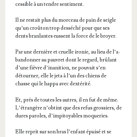
ces­sible à un tendre sentiment.
Il ne res­tait plus du mor­ceau de pain de seigle
qu’un croû­ton trop des­sé­ché pour que ses
dents bran­lantes eussent la force de le broyer.
Par une der­nière et cruelle iro­nie, au lieu de l’a­
ban­don­ner au pau­vret dont le regard, brû­lant
d’une fièvre d’i­na­ni­tion, ne pou­vait s’en
détour­ner, elle le jeta à l’un des chiens de
chasse qui le hap­pa avec dextérité.
Et, prés de toutes les autres, il en fut de même.
L’é­tran­gère n’ob­tint que des refus gros­siers, de
dures paroles, d’im­pi­toyables moqueries.
Elle reprit sur son bras l’en­fant épui­sé et se