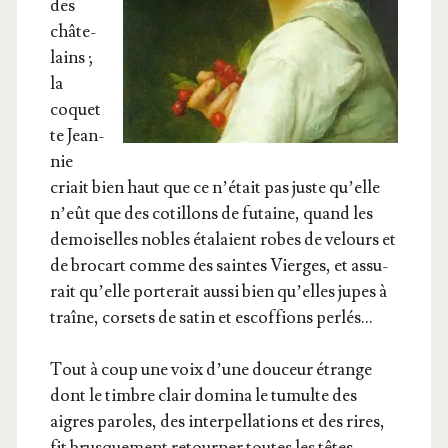
des
châ­te­
lains ;
la
coquet
te Jean­
nie
criait bien haut que ce n’é­tait pas juste qu’elle
n’eût que des cotillons de futaine, quand les
demoi­selles nobles éta­laient robes de velours et
de bro­cart comme des saintes Vierges, et assu­
rait qu’elle por­te­rait aus­si bien qu’elles jupes à
traîne, cor­sets de satin et escof­fions perlés…
Tout à coup une voix d’une dou­ceur étrange
dont le timbre clair domi­na le tumulte des
aigres paroles, des inter­pel­la­tions et des rires,
fit brus­que­ment retour­ner toutes les têtes.