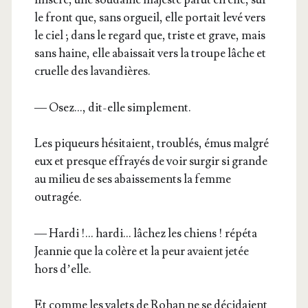
le front que, sans orgueil, elle por­tait levé vers
le ciel ; dans le regard que, triste et grave, mais
sans haine, elle abais­sait vers la troupe lâche et
cruelle des lavandières.
— Osez…, dit-elle simplement.
Les piqueurs hési­taient, trou­blés, émus mal­gré
eux et presque effrayés de voir sur­gir si grande
au milieu de ses abais­se­ments la femme
outragée.
— Har­di !… har­di… lâchez les chiens ! répé­ta
Jean­nie que la colère et la peur avaient jetée
hors d’elle.
Et comme les valets de Rohan ne se déci­daient