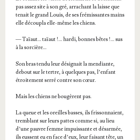
pas assez site à son gré, arra­chant la laisse que
tenait le grand Louis, de ses fré­mis­santes mains
elle décou­pla elle-même les chiens.
— Taïaut… taïaut !… har­di, bonnes bêtes !… sus
à la sorcière…
Son bras ten­du leur dési­gnait la men­diante,
debout sur le tertre, à quelques pas, l’en­fant
étroi­te­ment ser­ré contre son cœur.
Mais les chiens ne bou­gèrent pas.
La queue et les oreilles basses, ils fris­son­naient,
trem­blant sur leurs pattes comme si, au lieu
d’une pauvre femme impuis­sante et désar­mée,
ils eussent eu en face d’eux, leur fai­sant tête, un