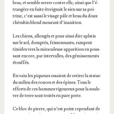
bras, et semble ser­rer contre elle, ain­si que l’é­
tran­gère en fuite étrei­gnait le sien sur sa poi­
trine, c’est aus­si le visage pâle et beau du doux
ché­ru­bin blond mou­rant d’inanition.
Les chiens, allon­gés et pour ain­si dire apla­tis
sur le sol, domp­tés, fris­son­nants, rampent
timides vers la mira­cu­leuse appa­ri­tion en pous­
sant encore, par inter­valles, des gémis­se­ments
étouffés.
En vain les piqueurs essaient de reti­rer la sta­tue
du milieu des ronces et des épines. Tous le
efforts de ces hommes vigou­reux pour la sou­le­
ver de terre sont ten­tés en pure perte.
Ce bloc de pierre, qui n’est point cepen­dant de