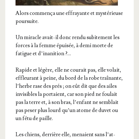
Alors com­men­ça une effrayante et mys­té­rieuse
poursuite.
Un miracle avait-il donc ren­du subi­te­ment les
forces à la femme épui­sée, à demi morte de
fatigue et d’inanition ?…
Rapide et légère, elle ne cou­rait pas, elle volait,
effleu­rant à peine, du bord de la robe traî­nante,
l’herbe rase des prés ; on eût dit que des ailes
invi­sibles la por­taient, car son pied ne fou­lait
pas la terre et, à son bras, l’en­fant ne sem­blait
pas peser plus lourd qu’un atome de duvet ou
un fétu de paille.
Les chiens, der­rière elle, menaient sans l’at­