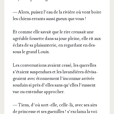
— Alors, pui­sez l’eau de la rivière où vont boire
les chiens errants aus­si gueux que vous !
Et comme elle savait que le rire creu­sait une
agréable fos­sette dans sa joue pleine, elle rit aux
éclats de sa plai­san­te­rie, en regar­dant en des­
sous le grand Louis.
Les conver­sa­tions avaient ces­sé, les que­relles
s’é­taient sus­pen­dues et les lavan­dières dévi­sa­
geaient avec éton­ne­ment l’in­con­nue arri­vée
sou­dain si près d’elles sans qu’elles l’eussent
vue ou enten­due approcher.
— Tiens, d’où sort-elle, celle-là, avec ses airs
de prin­cesse et ses gue­nilles ! s’ex­cla­ma la voi­