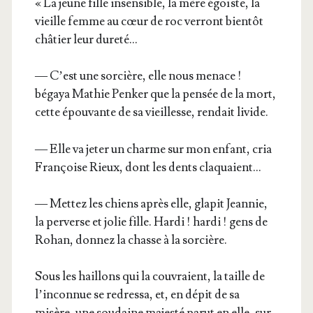
« La jeune fille insen­sible, la mère égoïste, la
vieille femme au cœur de roc ver­ront bien­tôt
châ­tier leur dureté…
— C’est une sor­cière, elle nous menace !
bégaya Mathie Pen­ker que la pen­sée de la mort,
cette épou­vante de sa vieillesse, ren­dait livide.
— Elle va jeter un charme sur mon enfant, cria
Fran­çoise Rieux, dont les dents claquaient…
— Met­tez les chiens après elle, gla­pit Jean­nie,
la per­verse et jolie fille. Har­di ! har­di ! gens de
Rohan, don­nez la chasse à la sorcière.
Sous les haillons qui la cou­vraient, la taille de
l’in­con­nue se redres­sa, et, en dépit de sa
misère, une sou­daine majes­té parut en elle, sur