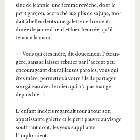
sine de Jean­nie, une femme revêche, dont le
petit gar­çon, accro­ché aux plis de sa jupe, mor­
dait à belles dents une galette de fro­ment,
dorée de jaune d’œuf et bien beur­rée, qu’il
tenait à la main.
— Vous qui êtes mère, dit dou­ce­ment l’é­tran­
gère, sans se lais­ser rebu­ter par l’ac­cent peu
encou­ra­geant des railleuses paroles, vous qui
êtes mère, per­met­tez à votre fils de par­ta­ger
son gâteau avec le mien qui n’a pas man­gé
depuis hier !…
L’en­fant indé­cis regar­dait tour à tour son
appé­tis­sante galette et le petit pauvre au visage
souf­frant dont, les yeux sup­pliants
l’imploraient.