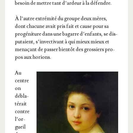
besoin de mettre tant d’ar­deur à la défendre.
À l’autre extré­mi­té du groupe deux mères,
dont cha­cune avait pris fait et cause pour sa
pro­gé­ni­ture dans une bagarre d’en­fants, se dis­
pu­taient, s’in­vec­ti­vant à qui mieux mieux et
mena­çant de pas­ser bien­tôt des gros­siers pro­
pos aux horions.
Au
centre
on
débla­
té­rait
contre
l’or­
gueil