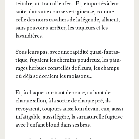
teindre, un train d’en­fer… Et, empor­tés à leur
suite, dans une course ver­ti­gi­neuse, comme
celle des noirs cava­liers de la légende, allaient,
sans pou­voir s’ar­rê­ter, les piqueurs et les
lavandières.
Sous leurs pas, avec une rapi­di­té qua­si-fan­tas­
tique, fuyaient les che­mins pou­dreux, les pâtu­
rages her­bues constel­lés de fleurs, les champs
où déjà se doraient les moissons…
Et, à chaque tour­nant de route, au bout de
chaque sillon, à la sor­tie de chaque pré, ils
revoyaient, tou­jours aus­si loin devant eux, aus­si
infa­ti­gable, aus­si légère, la sur­na­tu­relle fugi­tive
avec l’en­fant blond dans ses bras.