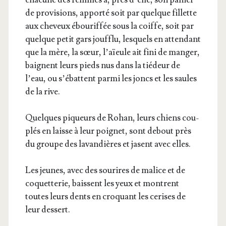
de pro­vi­sions, appor­té soit par quelque fillette
aux che­veux ébou­rif­fée sous la coiffe, soit par
quelque petit gars jouf­flu, les­quels en atten­dant
que la mère, la sœur, l’aïeule ait fini de man­ger,
baignent leurs pieds nus dans la tié­deur de
l’eau, ou s’é­battent par­mi les joncs et les saules
de la rive.
Quelques piqueurs de Rohan, leurs chiens cou­
plés en laisse à leur poi­gnet, sont debout près
du groupe des lavan­dières et jasent avec elles.
Les jeunes, avec des sou­rires de malice et de
coquet­te­rie, baissent les yeux et montrent
toutes leurs dents en cro­quant les cerises de
leur dessert.