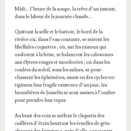
Midi… l’heure de la soupe, la trêve d’un ins­tant,
dans le labeur de la jour­née chaude…
Quit­tant la selle et le bat­toir, le bord de la
rivière où, dans l’eau cou­rante, se mirent les
libel­lules coquettes ; où, sur les rameux qui
ondoient à la brise, se balancent les calo­somes
aux élytres rouges et mor­do­rées ; où dans les
cou­lées du soleil, sous les aulnes, se pour­
chassent les éphé­mères, usant en des cycles ver­
ti­gi­neux leur fra­gile exis­tence d’un jour, les
lavan­dières de Jos­se­lin se sont assises à l’ombre
pour prendre leur repas.
Au bruit des voix se mêlent le cli­que­tis des
cuillères d’é­tain heur­tant les écuelles de grès :
cha­cune des femmes a, près d’elle, son panier