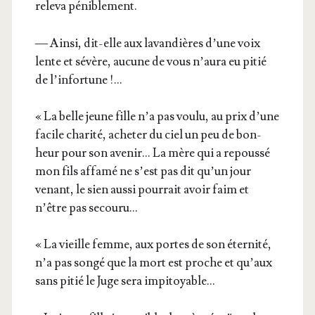
rele­va péniblement.
— Ain­si, dit-elle aux lavan­dières d’une voix
lente et sévère, aucune de vous n’au­ra eu pitié
de l’infortune !…
« La belle jeune fille n’a pas vou­lu, au prix d’une
facile cha­ri­té, ache­ter du ciel un peu de bon­
heur pour son ave­nir… La mère qui a repous­sé
mon fils affa­mé ne s’est pas dit qu’un jour
venant, le sien aus­si pour­rait avoir faim et
n’être pas secouru…
« La vieille femme, aux portes de son éter­ni­té,
n’a pas son­gé que la mort est proche et qu’aux
sans pitié le Juge sera impitoyable…