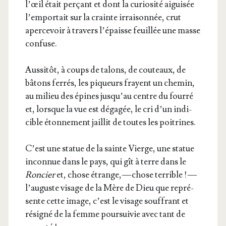
l’œil était per­çant et dont la curio­si­té aigui­sée
l’emportait sur la crainte irrai­son­née, crut
aper­ce­voir à tra­vers l’é­paisse feuillée une masse
confuse.
Aus­si­tôt, à coups de talons, de cou­teaux, de
bâtons fer­rés, les piqueurs frayent un che­min,
au milieu des épines jus­qu’au centre du four­ré
et, lorsque la vue est déga­gée, le cri d’un indi­
cible éton­ne­ment jaillit de toutes les poitrines.
C’est une sta­tue de la sainte Vierge, une sta­tue
incon­nue dans le pays, qui gît à terre dans le
Ron­cier
et, chose étrange, — chose ter­rible ! —
l’au­guste visage de la Mère de Dieu que repré­
sente cette image, c’est le visage souf­frant et
rési­gné de la femme pour­sui­vie avec tant de