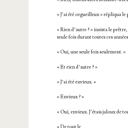
« J’ai été orgueilleux » répli­qua le
« Rien d’autre ? » insis­ta le prêtr
seule fois durant toutes ces années
« Oui, une seule fois seulement. »
« Et rien d’autre ? »
« J’ai été envieux. »
« Envieux ? »
« Oui, envieux. J’étais jaloux de t
« De tout le