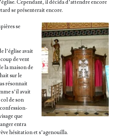
l’église. Cepen­dant, il déci­da d’attendre encore
tard se pré­sen­te­rait encore.
u­pières se
de l’église avait
n coup de vent
de la mai­son de
hait sur le
s réson­nait
mme s’il avait
e col de son
u confes­sion­
 visage que
ranger entra
ève hési­ta­tion et s’agenouilla.