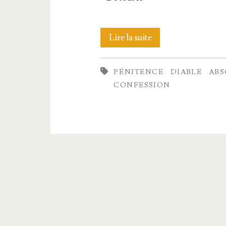
Si
Lire la suite
le
PÉNITENCE
DIABLE
ABS
diable
CONFESSION
pou­
vait
se
confesser