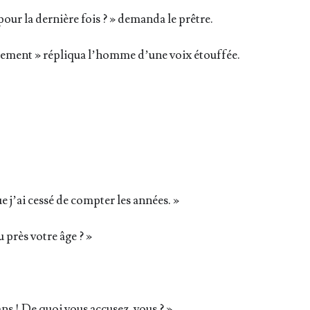
ur la der­nière fois ? » deman­da le prêtre.
cre­ment » répli­qua l’homme d’une voix étouffée.
ue j’ai ces­sé de comp­ter les années. »
 près votre âge ? »
ans ! De quoi vous accusez-vous ? »