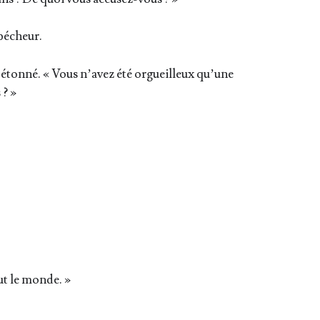
 pécheur.
e, éton­né. « Vous n’avez été orgueilleux qu’une
 ? »
out le monde. »