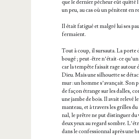
que le der­nier pécheur eût quit­té 
un peu, au cas où un péni­tent en re
Il était fati­gué et mal­gré lui ses pa
fermaient.
Tout à coup, il sur­sau­ta. La porte 
bou­gé ; peut-être n’était-ce qu’u
car la tem­pête fai­sait rage autour 
Dieu. Mais une sil­houette se déta­c
mur : un homme s’avançait. Son pa
de façon étrange sur les dalles, co
une jambe de bois. Il avait rele­vé l
man­teau, et à tra­vers les grilles d
nal, le prêtre ne put dis­tin­guer du
deux yeux au regard sombre. L’ét
dans le confes­sion­nal après une br