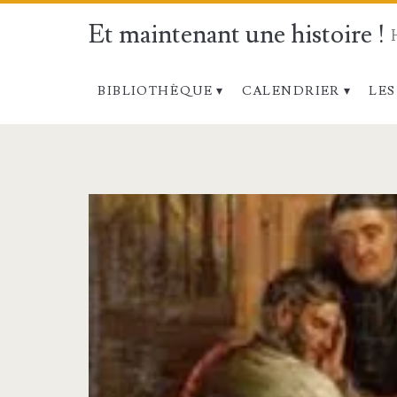
Et maintenant une histoire !
BIBLIOTHÈQUE
CALENDRIER
LES
Catégorie :
<span>Les
lèvres
scellées
ou