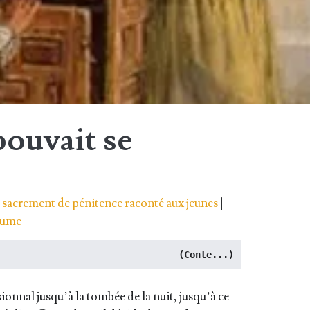
pouvait se
le sacrement de pénitence raconté aux jeunes
|
aume
(Conte...)
­sion­nal jusqu’à la tom­bée de la nuit, jusqu’à ce