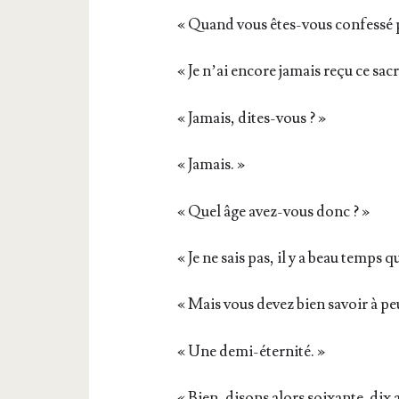
« Quand vous êtes-vous confes­sé po
« Je n’ai encore jamais reçu ce sa
« Jamais, dites-vous ? »
« Jamais. »
« Quel âge avez-vous donc ? »
« Je ne sais pas, il y a beau temps q
« Mais vous devez bien savoir à peu
« Une demi-éternité. »
« Bien, disons alors soixante-dix 