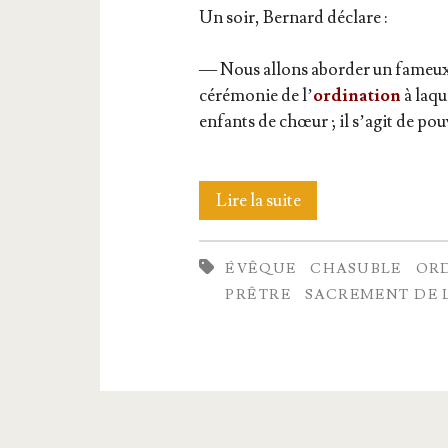
Un soir, Ber­nard déclare :
— Nous allons abor­der un fameux 
céré­mo­nie de l’
ordi­na­tion
à laque
enfants de chœur ; il s’agit de pou­
L’Ordre
Lire la suite
ÉVÊQUE
CHASUBLE
OR
PRÊTRE
SACREMENT DE 