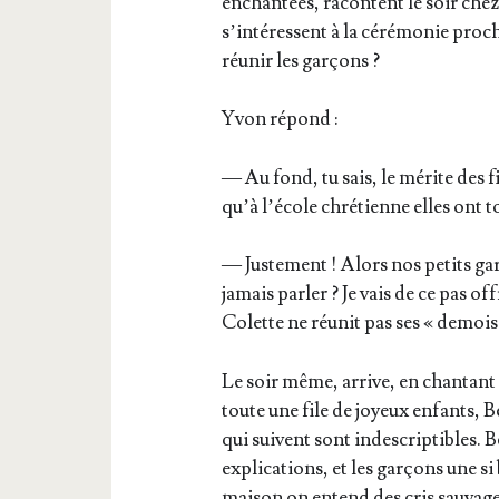
enchan­tées, racontent le soir chez 
s’in­té­ressent à la céré­mo­nie pro
réunir les garçons ?
Yvon répond :
— Au fond, tu sais, le mérite des f
qu’à l’école chré­tienne elles ont 
— Jus­te­ment ! Alors nos petits ga
jamais par­ler ? Je vais de ce pas of
Colette ne réunit pas ses « demoise
Le soir même, arrive, en chan­tant 
toute une file de joyeux enfants, B
qui suivent sont indes­crip­tibles. 
expli­ca­tions, et les gar­çons une 
mai­son on entend des cris sau­vage