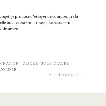
sujet. Je pro­pose d’essayer de com­prendre la
lle nous assis­te­rons tous ; plu­sieurs seront
voir suivre,
DINATION
DIACRE
SOUS-DIACRE
L'ORDRE
Publié le 9 février 2013