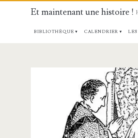
Et maintenant une histoire !
BIBLIOTHÈQUE
CALENDRIER
LES
Étiquette :
<span>Sous-
diacre</span>