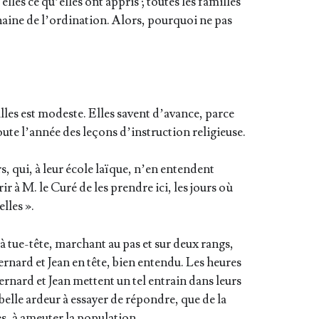
elles ce qu’elles ont appris ; toutes les familles
­chaine de l’ordination. Alors, pour­quoi ne pas
illes est modeste. Elles savent d’avance, parce
toute l’année des leçons d’instruction religieuse.
rs, qui, à leur école laïque, n’en entendent
frir à M. le Curé de les prendre ici, les jours où
lles ».
à tue-tête, mar­chant au pas et sur deux rangs,
er­nard et Jean en tête, bien enten­du. Les heures
Ber­nard et Jean mettent un tel entrain dans leurs
si belle ardeur à essayer de répondre, que de la
s, à ameu­ter la population.