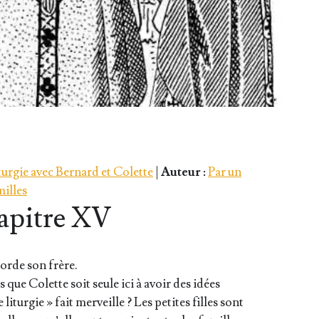
iturgie avec Bernard et Colette
|
Auteur :
Par un
milles
apitre XV
borde son frère.
que Colette soit seule ici à avoir des idées
litur­gie » fait mer­veille ? Les petites filles sont