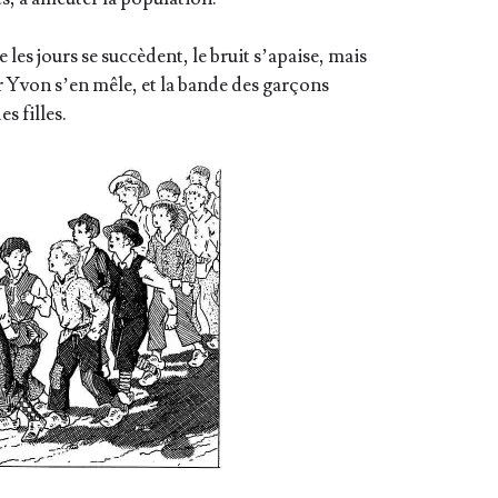
e les jours se suc­cèdent, le bruit s’apaise, mais
r Yvon s’en mêle, et la bande des gar­çons
s filles.