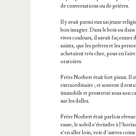
de conver­sa­tions ou de prières.
Il y avait par­mi eux un jeune reli­
bon ima­gier. Dans le bois ou dans l
vives cou­leurs, il savait façon­ner 
saints, que les prêtres et les per­so
ache­taient très cher, pour en fair
oratoires.
Frère Nor­bert était fort pieux. Il 
extra­or­di­naire ; et sou­vent il re
immo­bile et pros­ter­né sous son ca
sur les dalles.
Frère Nor­bert était par­fois rêveur.
rasse, le soleil s’éteindre à l’horizo
s’en aller loin, voir d’autres coins