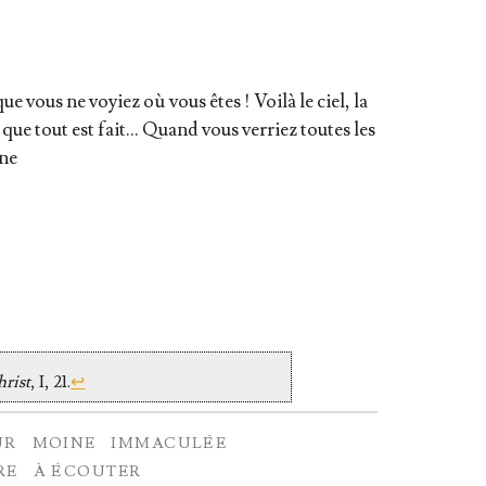
e vous ne voyiez où vous êtes ! Voi­là le ciel, la
ux que tout est fait… Quand vous ver­riez toutes les
une
hrist
, I, 21.
↩
UR
MOINE
IMMACULÉE
RE
À ÉCOUTER