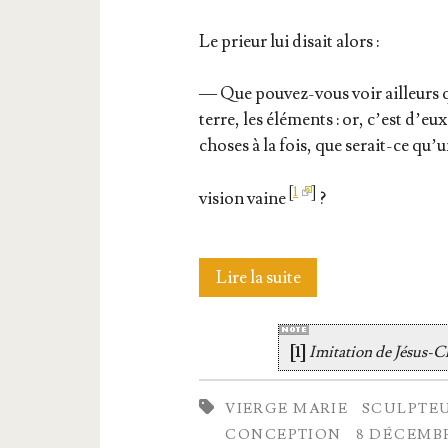
Le prieur lui disait alors :
— Que pou­vez-vous voir ailleurs qu
terre, les élé­ments : or, c’est d’e
choses à la fois, que serait-ce qu’
[
1
]
vision vaine
?
L’imagier
Lire la suite
[1]
Imi­ta­tion de Jésus-C
VIERGE MARIE
SCULPTE
CONCEPTION
8 DÉCEMB