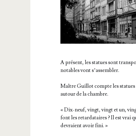
A pré­sent, les sta­tues sont trans­p
notables vont s’assembler.
Maître Guillot compte les sta­tues 
autour de la chambre.
« Dix-neuf, vingt, vingt et un, vi
font les retar­da­taires ? Il est vrai
devraient avoir fini. »