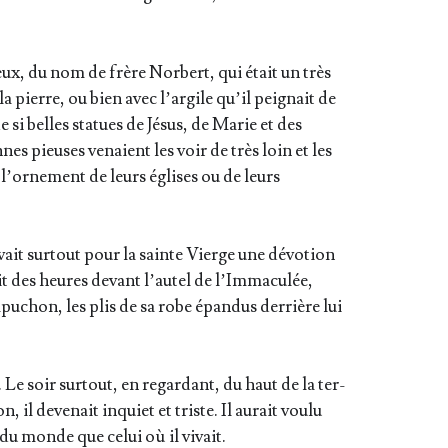
gieux, du nom de frère Nor­bert, qui était un très
a pierre, ou bien avec l’argile qu’il pei­gnait de
de si belles sta­tues de Jésus, de Marie et des
nnes pieuses venaient les voir de très loin et les
e l’ornement de leurs églises ou de leurs
avait sur­tout pour la sainte Vierge une dévo­tion
s­tait des heures devant l’autel de l’Immaculée,
pu­chon, les plis de sa robe épan­dus der­rière lui
 Le soir sur­tout, en regar­dant, du haut de la ter­
n, il deve­nait inquiet et triste. Il aurait vou­lu
 du monde que celui où il vivait.