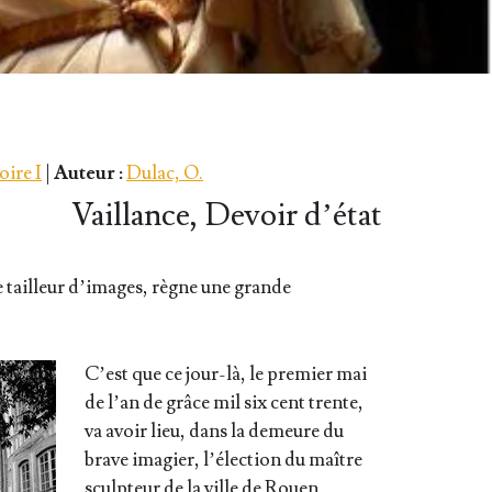
oire I
|
Auteur :
Dulac, O.
Vaillance, Devoir d’état
le tailleur d’i­mages, règne une grande
C’est que ce jour-là, le pre­mier mai
de l’an de grâce mil six cent trente,
va avoir lieu, dans la demeure du
brave ima­gier, l’é­lec­tion du maître
sculp­teur de la ville de Rouen.