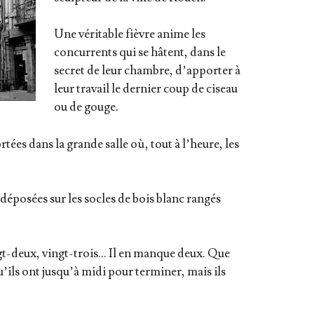
Une véri­table fièvre anime les
concur­rents qui se hâtent, dans le
secret de leur chambre, d’ap­por­ter à
leur tra­vail le der­nier coup de ciseau
ou de gouge.
or­tées dans la grande salle où, tout à l’heure, les
dépo­sées sur les socles de bois blanc ran­gés
ngt-deux, vingt-trois… Il en manque deux. Que
 qu’ils ont jus­qu’à midi pour ter­mi­ner, mais ils