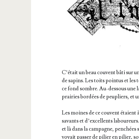
C’était un beau couvent bâti sur un
de sapins. Les toits poin­tus et les 
ce fond sombre. Au-des­sous une la
prai­ries bor­dées de peu­pliers, et 
Les moines de ce couvent étaient à 
savants et d’excellents labou­reurs.
et là dans la cam­pagne, pen­chées sur
voyait pas­ser de pilier en pilier, 