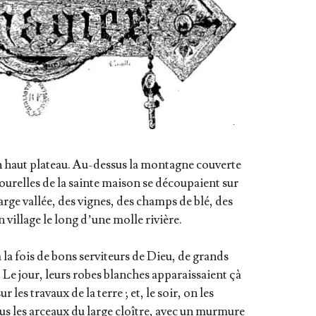
 haut pla­teau. Au-des­sus la mon­tagne cou­verte
tou­relles de la sainte mai­son se décou­paient sur
rge val­lée, des vignes, des champs de blé, des
un vil­lage le long d’une molle rivière.
la fois de bons ser­vi­teurs de Dieu, de grands
 Le jour, leurs robes blanches appa­rais­saient çà
 les tra­vaux de la terre ; et, le soir, on les
sous les arceaux du large cloître, avec un mur­mure