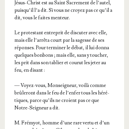
Jésus-Christ est au Saint Sacre­ment de l’au­tel,
puis­qu’il l’a dit. Si vous ne croyez pas ce qu’il a
dit, vous le faites menteur.
Le pro­tes­tant entre­prit de dis­cu­ter avec elle,
mais elle l’ar­rê­ta court par la sagesse de ses
réponses. Pour ter­mi­ner le débat, il lui don­na
quelques bon­bons ; mais elle, sans y tou­cher,
les prit dans son tablier et cou­rut les jeter au
feu, en disant :
— Voyez-vous, Mon­sei­gneur, voi­là comme
brû­le­ront dans le feu de l’en­fer tous les héré­
tiques, parce qu’ils ne croient pas ce que
Notre-Sei­gneur a dit.
M. Fré­myot, homme d’une rare ver­tu et d’un