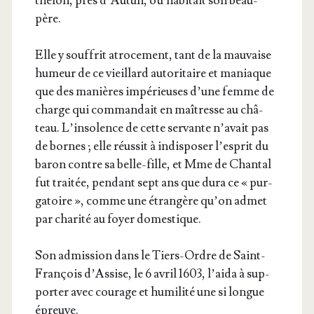
the­lon, près d’Au­tun, où habi­tait son beau-
père.
Elle y souf­frit atro­ce­ment, tant de la mau­vaise
humeur de ce vieillard auto­ri­taire et maniaque
que des manières impé­rieuses d’une femme de
charge qui com­man­dait en maî­tresse au châ­
teau. L’in­so­lence de cette ser­vante n’a­vait pas
de bornes ; elle réus­sit à indis­po­ser l’es­prit du
baron contre sa belle-fille, et Mme de Chan­tal
fut trai­tée, pen­dant sept ans que dura ce « pur­
ga­toire », comme une étran­gère qu’on admet
par cha­ri­té au foyer domestique.
Son admis­sion dans le Tiers-Ordre de Saint-
Fran­çois d’As­sise, le 6 avril 1603, l’ai­da à sup­
por­ter avec cou­rage et humi­li­té une si longue
épreuve.