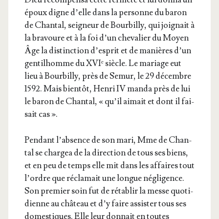
époux digne d’elle dans la per­sonne du baron
de Chan­tal, sei­gneur de Bour­billy, qui joi­gnait à
la bra­voure et à la foi d’un che­va­lier du Moyen
Âge la dis­tinc­tion d’es­prit et de manières d’un
gen­til­homme du XVIᵉ siècle. Le mariage eut
lieu à Bour­billy, près de Semur, le 29 décembre
1592. Mais bien­tôt, Hen­ri IV man­da près de lui
le baron de Chan­tal, « qu’il aimait et dont il fai­
sait cas ».
Pen­dant l’ab­sence de son mari, Mme de Chan­
tal se char­gea de la direc­tion de tous ses biens,
et en peu de temps elle mit dans les affaires tout
l’ordre que récla­mait une longue négli­gence.
Son pre­mier soin fut de réta­blir la messe quo­ti­
dienne au châ­teau et d’y faire assis­ter tous ses
domes­tiques. Elle leur don­nait en toutes