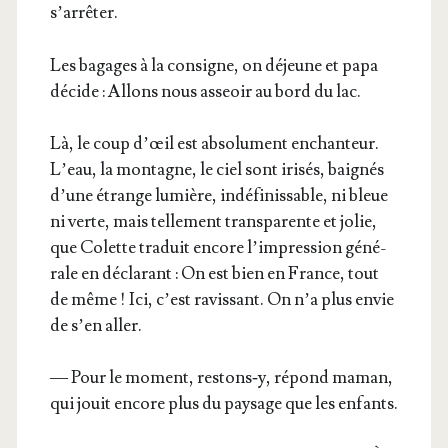
s’arrêter.
Les bagages à la consigne, on déjeune et papa
décide : Allons nous asseoir au bord du lac.
Là, le coup d’œil est abso­lu­ment enchan­teur.
L’eau, la mon­tagne, le ciel sont iri­sés, bai­gnés
d’une étrange lumière, indé­fi­nis­sable, ni bleue
ni verte, mais tel­le­ment trans­pa­rente et jolie,
que Colette tra­duit encore l’im­pres­sion géné­
rale en décla­rant : On est bien en France, tout
de même ! Ici, c’est ravis­sant. On n’a plus envie
de s’en aller.
— Pour le moment, restons‑y, répond maman,
qui jouit encore plus du pay­sage que les enfants.