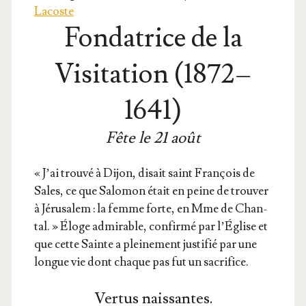
Lacoste
Fondatrice de la
Visitation (1872 –
1641)
Fête le 21 août
« J’ai trou­vé à Dijon, disait saint Fran­çois de
Sales, ce que Salo­mon était en peine de trou­ver
à Jéru­sa­lem : la femme forte, en Mme de Chan­
tal. » Éloge admi­rable, confir­mé par l’É­glise et
que cette Sainte a plei­ne­ment jus­ti­fié par une
longue vie dont chaque pas fut un sacrifice.
Vertus naissantes.