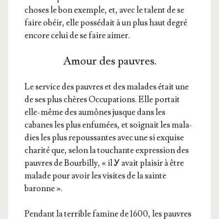
choses le bon exemple, et, avec le talent de se
faire obéir, elle pos­sé­dait à un plus haut degré
encore celui de se faire aimer.
Amour des pauvres.
Le ser­vice des pauvres et des malades était une
de ses plus chères Occu­pa­tions. Elle por­tait
elle-même des aumônes jusque dans les
cabanes les plus enfu­mées, et soi­gnait les mala­
dies les plus repous­santes avec une si exquise
cha­ri­té que, selon la tou­chante expres­sion des
pauvres de Bour­billy, « il Ꭹ avait plai­sir à être
malade pour avoir les visites de la sainte
baronne ».
Pen­dant la ter­rible famine de 1600, les pauvres