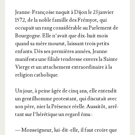
Jeanne-Fran­çoise naquit à Dijon le 23 jan­vier
1572, de la noble famille des Fré­myot, qui
occu­pait un rang consi­dé­rable au Par­le­ment de
Bour­gogne. Elle n’a­vait que dix-huit mois
quand sa mère mou­rut, lais­sant trois petits
enfants. Dès ses pre­mières années, Jeanne
mani­fes­ta une filiale ten­dresse envers la Sainte
Vierge et un atta­che­ment extra­or­di­naire à la
reli­gion catholique.
Un jour, à peine âgée de cinq ans, elle enten­dit
un gen­til­homme pro­tes­tant, qui dis­cu­tait avec
son père, nier la Pré­sence réelle. Aus­si­tôt, arrê­
tant sur l’hé­ré­tique un regard ému :
— Mon­sei­gneur, lui-dit-elle, il faut croire que