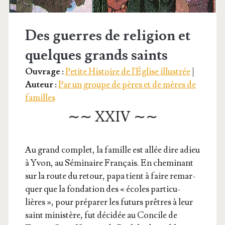
Des guerres de religion et
quelques grands saints
Ouvrage :
Petite Histoire de l'Église illustrée
|
Auteur :
Par un groupe de pères et de mères de
familles
∼∼ XXIV ∼∼
Au grand com­plet, la famille est allée dire adieu
à Yvon, au Sémi­naire Fran­çais. En che­mi­nant
sur la route du retour, papa tient à faire remar­
quer que la fon­da­tion des « écoles par­ti­cu­
lières », pour pré­pa­rer les futurs prêtres à leur
saint minis­tère, fut déci­dée au Concile de