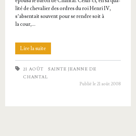
épou­sa le baron de Chan­tal. Celui-ci, en sa qua­
li­té de che­va­lier des ordres du roi Hen­ri IV,
s’ab­sen­tait sou­vent pour se rendre soit à
la cour,…
Sainte
Lire la suite
Jeanne
21 AOÛT
SAINTE JEANNE DE
de
CHANTAL
Chan­
Publié le 21 août 2008
tal, Veuve