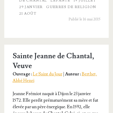
DE CHANTAL
LÉPANTE
19 JUILLET
29 JANVIER
GUERRES DE RELIGION
gion
21 AOÛT
et
Publié le 16 mai 2015
quelques
grands
saints
Sainte Jeanne de Chantal,
Veuve
Ouvrage :
Le Saint du Jour
|
Auteur :
Berthet,
Abbé Henri
Jeanne Fré­miot naquit à Dijon le 23 jan­vier
1572. Elle per­dit pré­ma­tu­ré­ment sa mère et fut
éle­vée par un père éner­gique. En 1592, elle