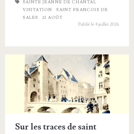
SAINTE JEANNE DE CHANTAL
Fran­
VISITATION
SAINT FRANCOIS DE
çoise
SALES
21 AOÛT
Publié le 4 juillet 2026
Fré­
myot
de
Chantal
Sur les traces de saint