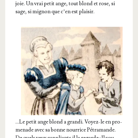
joie. Un vrai petit ange, tout blond et rose, si
sage, si mignon que c’en est plaisir.
…Le petit ange blond a gran­di. Voyez-le en pro­
me­nade avec sa bonne nour­rice Pétra­mande.
De quels yeux sup­pliants il la regarde : Il vou­