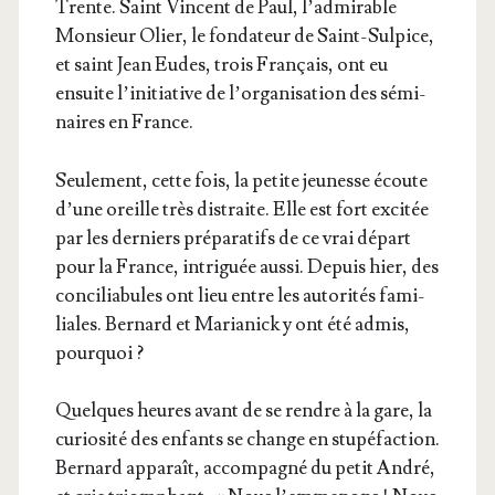
Trente. Saint Vincent de Paul, l’ad­mi­rable
Mon­sieur Olier, le fon­da­teur de Saint-Sul­pice,
et saint Jean Eudes, trois Fran­çais, ont eu
ensuite l’i­ni­tia­tive de l’or­ga­ni­sa­tion des sémi­
naires en France.
Seule­ment, cette fois, la petite jeu­nesse écoute
d’une oreille très dis­traite. Elle est fort exci­tée
par les der­niers pré­pa­ra­tifs de ce vrai départ
pour la France, intri­guée aus­si. Depuis hier, des
conci­lia­bules ont lieu entre les auto­ri­tés fami­
liales. Ber­nard et Maria­nick y ont été admis,
pourquoi ?
Quelques heures avant de se rendre à la gare, la
curio­si­té des enfants se change en stu­pé­fac­tion.
Ber­nard appa­raît, accom­pa­gné du petit André,