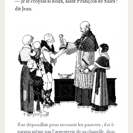
— Je le croyais si doux, saint Fran­çois de Sales !
dit Jean.
Il se dépouillait pour secou­rir les pauvres ; il n’é­
par­gna même pas l’ar­gen­te­rie de sa cha­pelle, don­