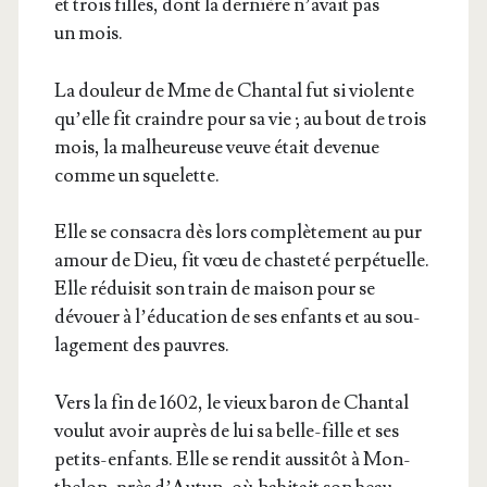
et trois filles, dont la der­nière n’a­vait pas
un mois.
La dou­leur de Mme de Chan­tal fut si vio­lente
qu’elle fit craindre pour sa vie ; au bout de trois
mois, la mal­heu­reuse veuve était deve­nue
comme un squelette.
Elle se consa­cra dès lors com­plè­te­ment au pur
amour de Dieu, fit vœu de chas­te­té per­pé­tuelle.
Elle rédui­sit son train de mai­son pour se
dévouer à l’é­du­ca­tion de ses enfants et au sou­
la­ge­ment des pauvres.
Vers la fin de 1602, le vieux baron de Chan­tal
vou­lut avoir auprès de lui sa belle-fille et ses
petits-enfants. Elle se ren­dit aus­si­tôt à Mon­