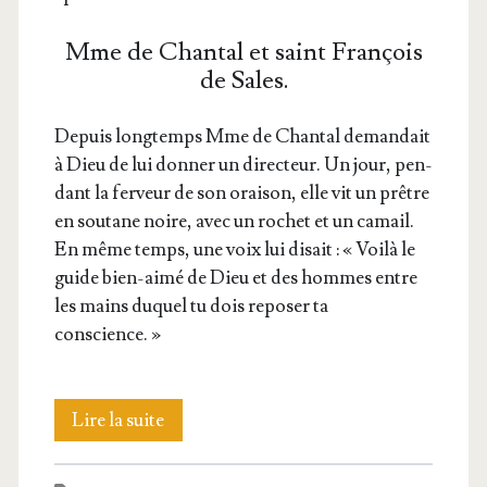
Mme de Chantal et saint François
de Sales.
Depuis long­temps Mme de Chan­tal deman­dait
à Dieu de lui don­ner un direc­teur. Un jour, pen­
dant la fer­veur de son orai­son, elle vit un prêtre
en sou­tane noire, avec un rochet et un camail.
En même temps, une voix lui disait : « Voi­là le
guide bien-aimé de Dieu et des hommes entre
les mains duquel tu dois repo­ser ta
conscience. »
Sainte
Lire la suite
Jeanne-