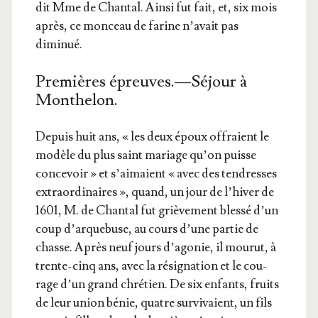
dit Mme de Chan­tal. Ain­si fut fait, et, six mois
après, ce mon­ceau de farine n’a­vait pas
diminué.
Premières épreuves. — Séjour à
Monthelon.
Depuis huit ans, « les deux époux offraient le
modèle du plus saint mariage qu’on puisse
conce­voir » et s’ai­maient « avec des ten­dresses
extra­or­di­naires », quand, un jour de l’hi­ver de
1601, M. de Chan­tal fut griè­ve­ment bles­sé d’un
coup d’ar­que­buse, au cours d’une par­tie de
chasse. Après neuf jours d’a­go­nie, il mou­rut, à
trente-cinq ans, avec la rési­gna­tion et le cou­
rage d’un grand chré­tien. De six enfants, fruits
de leur union bénie, quatre sur­vi­vaient, un fils