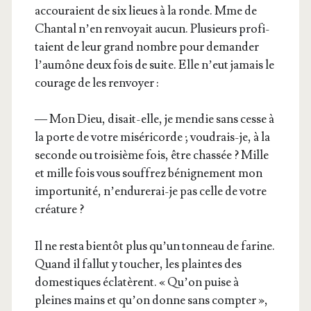
accou­raient de six lieues à la ronde. Mme de
Chan­tal n’en ren­voyait aucun. Plu­sieurs pro­fi­
taient de leur grand nombre pour deman­der
l’au­mône deux fois de suite. Elle n’eut jamais le
cou­rage de les renvoyer :
— Mon Dieu, disait-elle, je men­die sans cesse à
la porte de votre misé­ri­corde ; vou­drais-je, à la
seconde ou troi­sième fois, être chas­sée ? Mille
et mille fois vous souf­frez béni­gne­ment mon
impor­tu­ni­té, n’en­du­re­rai-je pas celle de votre
créature ?
Il ne res­ta bien­tôt plus qu’un ton­neau de farine.
Quand il fal­lut y tou­cher, les plaintes des
domes­tiques écla­tèrent. « Qu’on puise à
pleines mains et qu’on donne sans comp­ter »,