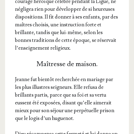
cou­rage héroïque célèbre pen­dant la Ligue, ne
négli­gea rien pour déve­lop­per de si heu­reuses
dis­po­si­tions. Il fit don­ner à ses enfants, par des
maîtres choi­sis, une ins­truc­tion forte et
brillante, tan­dis que lui-même, selon les
bonnes tra­di­tions de cette époque, se réser­vait
l’en­sei­gne­ment religieux.
Maîtresse de maison.
Jeanne fut bien­tôt recher­chée en mariage par
les plus illustres sei­gneurs. Elle refu­sa de
brillants par­tis, parce que sa foi et sa ver­tu
eussent été expo­sées, disant qu’elle aime­rait
mieux pour son séjour une per­pé­tuelle pri­son
que le logis d’un huguenot.
Dieu récom­pen­sa cette fer­me­té et lui don­na un