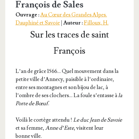
François de Sales
Ouvrage :
Au Cœur des Grandes Alpes.
Dauphiné et Savoie
|
Auteur :
Filloux, H.
Sur les traces de saint
François
L’an de grâce 1566… Quel mou­ve­ment dans la
petite ville d’An­ne­cy, pai­sible à l’or­di­naire,
entre ses mon­tagnes et son bijou de lac, à
l’ombre de ses clo­chers… La foule s’en­tasse à
la
Porte de Bœuf
.
Voi­là le cor­tège atten­du !
Le duc Jean de Savoie
et sa femme,
Anne d’Este
, visitent leur
bonne ville.