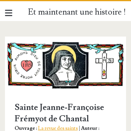
Et maintenant une histoire !
Étiquette :
<span>Sainte
Jeanne
de
Chantal</span>
Sainte Jeanne-Françoise
Frémyot de Chantal
Ouvrage :
La revue des saints
|
Auteur :