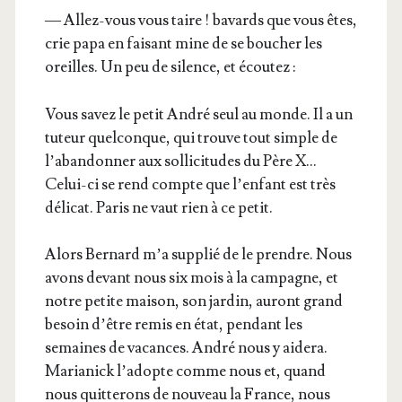
— Allez-vous vous taire ! bavards que vous êtes,
crie papa en fai­sant mine de se bou­cher les
oreilles. Un peu de silence, et écoutez :
Vous savez le petit André seul au monde. Il a un
tuteur quel­conque, qui trouve tout simple de
l’a­ban­don­ner aux sol­li­ci­tudes du Père X…
Celui-ci se rend compte que l’en­fant est très
déli­cat. Paris ne vaut rien à ce petit.
Alors Ber­nard m’a sup­plié de le prendre. Nous
avons devant nous six mois à la cam­pagne, et
notre petite mai­son, son jar­din, auront grand
besoin d’être remis en état, pen­dant les
semaines de vacances. André nous y aide­ra.
Maria­nick l’a­dopte comme nous et, quand
nous quit­te­rons de nou­veau la France, nous