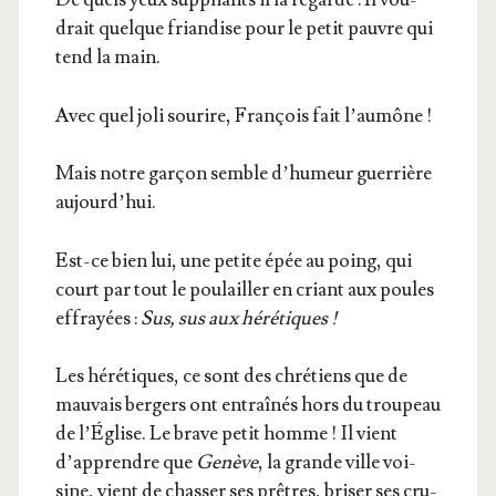
drait quelque frian­dise pour le petit pauvre qui
tend la main.
Avec quel joli sou­rire, Fran­çois fait l’aumône !
Mais notre gar­çon semble d’hu­meur guer­rière
aujourd’hui.
Est-ce bien lui, une petite épée au poing, qui
court par tout le pou­lailler en criant aux poules
effrayées :
Sus, sus aux héré­tiques !
Les héré­tiques, ce sont des chré­tiens que de
mau­vais ber­gers ont entraî­nés hors du trou­peau
de l’É­glise. Le brave petit homme ! Il vient
d’ap­prendre que
Genève
, la grande ville voi­
sine, vient de chas­ser ses prêtres, bri­ser ses cru­