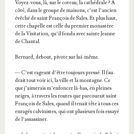
Voyez-vous, là, sur le coteau, la cathé­drale ? À
côté, dans le groupe de mai­sons, c’est l’an­cien
évê­ché de saint Fran­çois de Sales. Et plus haut,
cette cha­pelle est celle du pre­mier monas­tère
de la Visi­ta­tion, qu’il fon­da avec sainte Jeanne
de Chantal.
Ber­nard, debout, pivote sur lui-même.
— C’est rageant d’être tou­jours pres­sé. Il fau­
drait tout voir ici, la ville et la mon­tagne. Ce
que j’ai­me­rais m’en­fon­cer là-bas, en pleines
neiges, à tra­vers les routes que par­cou­rait saint
Fran­çois de Sales, quand il tenait tête à tous ces
enra­gés cal­vi­nistes, qui ont plu­sieurs fois essayé
de l’assassiner.