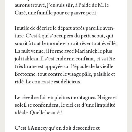
aurons trou­vé, j’en suis sûr, à l’aide de M. le
Curé, une famille pour ce pauvre petit.
Inutile de décrire le départ après pareille aven­
ture. C’est à qui s’oc­cu­pe­ra du petit scout, qui
sou­rit à tout le monde et croit rêver tout éveillé.
La nuit venue, il forme avec Maria­nick le plus
joli tableau. Il s’est endor­mi confiant, et sa tête
très brune est appuyée sur l’é­paule de la vieille
Bre­tonne, tout contre le visage pâle, pai­sible et
ridé. Le contraste est délicieux.
Le réveil se fait en pleines mon­tagnes. Neiges et
soleil se confondent, le ciel est d’une lim­pi­di­té
idéale. Quelle beauté !
C’est à Anne­cy qu’on doit des­cendre et