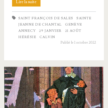
Sur
Lire la suite
les
SAINT FRANÇOIS DE SALES
SAINTE
traces
JEANNE DE CHANTAL
GENÈVE
de
ANNECY
29 JANVIER
21 AOÛT
HÉRÉSIE
CALVIN
saint
Publié le 1 octobre 2022
Fran­
çois
de Sales