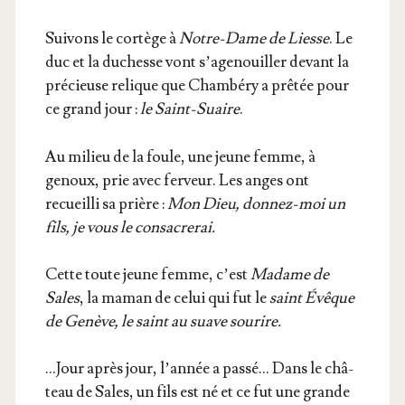
Sui­vons le cor­tège à
Notre-Dame de Liesse
. Le
duc et la duchesse vont s’a­ge­nouiller devant la
pré­cieuse relique que Cham­bé­ry a prê­tée pour
ce grand jour :
le Saint-Suaire
.
Au milieu de la foule, une jeune femme, à
genoux, prie avec fer­veur. Les anges ont
recueilli sa prière :
Mon Dieu, don­nez-moi un
fils, je vous le consa­cre­rai.
Cette toute jeune femme, c’est
Madame de
Sales
, la maman de celui qui fut le
saint Évêque
de Genève, le saint au suave sou­rire.
…Jour après jour, l’an­née a pas­sé… Dans le châ­
teau de Sales, un fils est né et ce fut une grande