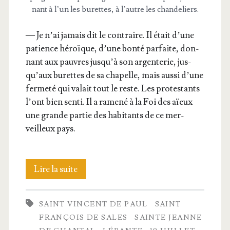
nant à l’un les burettes, à l’autre les chandeliers.
— Je n’ai jamais dit le contraire. Il était d’une
patience héroïque, d’une bon­té par­faite, don­
nant aux pauvres jus­qu’à son argen­te­rie, jus­
qu’aux burettes de sa cha­pelle, mais aus­si d’une
fer­me­té qui valait tout le reste. Les pro­tes­tants
l’ont bien sen­ti. Il a rame­né à la Foi des aïeux
une grande par­tie des habi­tants de ce mer­
veilleux pays.
Des
Lire la suite
guerres
SAINT VINCENT DE PAUL
SAINT
de
FRANÇOIS DE SALES
SAINTE JEANNE
reli­