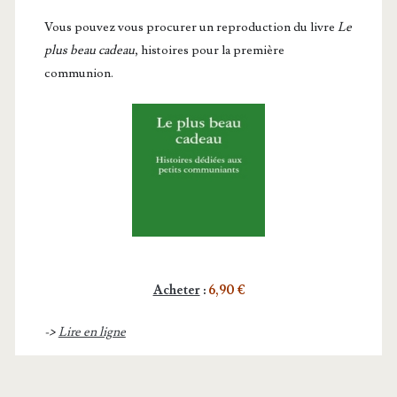
Vous pou­vez vous pro­cu­rer un repro­duc­tion du livre
Le
plus beau cadeau
, histoires pour la première
communion.
Acheter
:
6,90 €
->
Lire en ligne