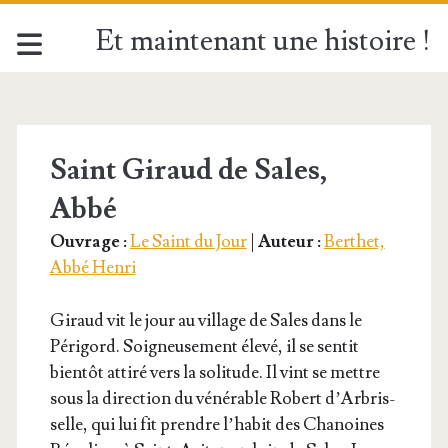
Et maintenant une histoire !
Étiquette :
<span>Saint
Saint Giraud de Sales,
Abbé
Giraud
Ouvrage :
Le Saint du Jour
|
Auteur :
Berthet,
de
Abbé Henri
Sales</span>
Giraud vit le jour au vil­lage de Sales dans le
Péri­gord. Soi­gneu­se­ment éle­vé, il se sen­tit
bien­tôt atti­ré vers la soli­tude. Il vint se mettre
sous la direc­tion du véné­rable Robert d’Ar­bris­
selle, qui lui fit prendre l’ha­bit des Cha­noines