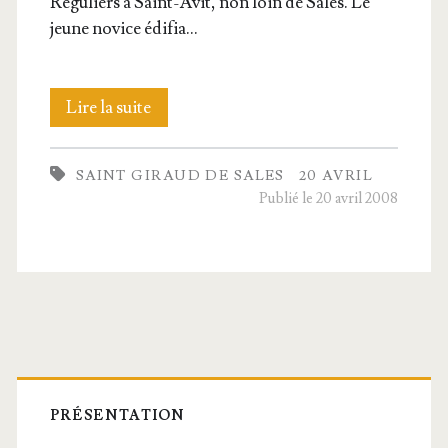
Régu­liers à Saint-Avit, non loin de Sales. Le
jeune novice édifia…
Saint
Lire la suite
Giraud
SAINT GIRAUD DE SALES
20 AVRIL
de
Publié le 20 avril 2008
Sales,
Abbé
Barre
latérale
PRÉSENTATION