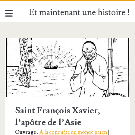
Et maintenant une histoire !
Étiquette :
<span>Saint
François
de
Solano</span>
Saint François Xavier,
l’apôtre de l’Asie
Ouvrage :
À la conquête du monde païen
|