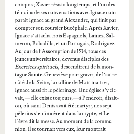
conquis ; Xavier résis­ta long­temps, et l’un des
témoins de ses conver­sa­tions avec Ignace com­
pa­rait Ignace au grand Alexandre, qui finit par
domp­ter son cour­sier Bucé­phale. Après Xavier,
Ignace s’at­ta­cha trois Espa­gnols, Lai­nez, Sal­
me­ron, Boba­dilla, et un Por­tu­gais, Rodri­guez.
Au jour de l’As­somp­tion de 1534, tous ces
jeunes uni­ver­si­taires, deve­nus dis­ciples des
Exer­cices spi­ri­tuels
, des­cen­dirent de la mon­
tagne Sainte-Gene­viève pour gra­vir, de l’autre
côté de la Seine, la col­line de Mont­martre ;
Ignace aus­si fit le pèle­ri­nage. Une église s’y éle­
vait, — elle existe tou­jours, — à l’en­droit, disait-
on, où saint Denis avait été mar­tyr ; nos sept
pèle­rins s’en­fon­cèrent dans la crypte, et Le
Fèvre dit la messe. Au moment de la com­mu­
nion, il se tour­nait vers eux, leur mon­trait