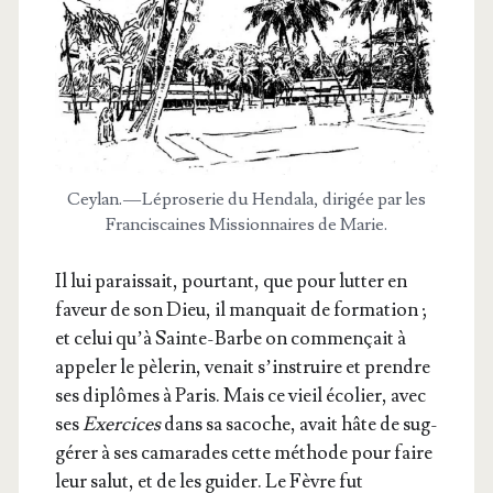
Cey­lan. — Lépro­se­rie du Hen­da­la, diri­gée par les
Fran­cis­caines Mis­sion­naires de Marie.
Il lui parais­sait, pour­tant, que pour lut­ter en
faveur de son Dieu, il man­quait de for­ma­tion ;
et celui qu’à Sainte-Barbe on com­men­çait à
appe­ler le pèle­rin, venait s’ins­truire et prendre
ses diplômes à Paris. Mais ce vieil éco­lier, avec
ses
Exer­cices
dans sa sacoche, avait hâte de sug­
gé­rer à ses cama­rades cette méthode pour faire
leur salut, et de les gui­der. Le Fèvre fut