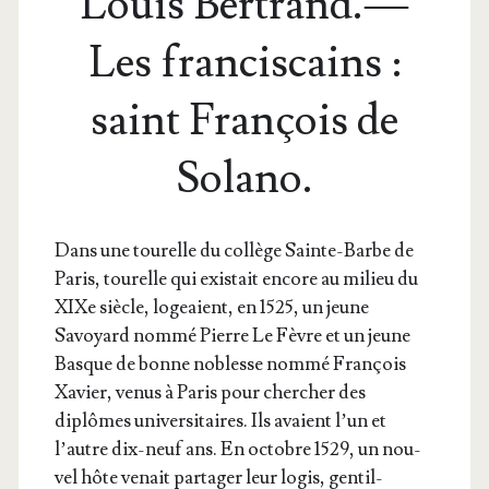
Louis Bertrand. —
Les franciscains :
saint François de
Solano.
Dans une tou­relle du col­lège Sainte-Barbe de
Paris, tou­relle qui exis­tait encore au milieu du
XIXe siècle, logeaient, en 1525, un jeune
Savoyard nom­mé Pierre Le Fèvre et un jeune
Basque de bonne noblesse nom­mé Fran­çois
Xavier, venus à Paris pour cher­cher des
diplômes uni­ver­si­taires. Ils avaient l’un et
l’autre dix-neuf ans. En octobre 1529, un nou­
vel hôte venait par­ta­ger leur logis, gen­til­