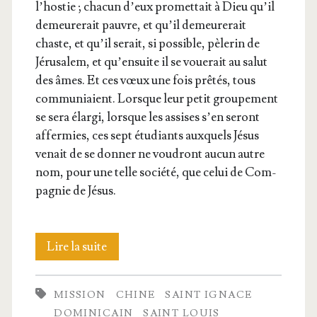
l’hos­tie ; cha­cun d’eux pro­met­tait à Dieu qu’il
demeu­re­rait pauvre, et qu’il demeu­re­rait
chaste, et qu’il serait, si pos­sible, pèle­rin de
Jéru­sa­lem, et qu’en­suite il se voue­rait au salut
des âmes. Et ces vœux une fois prê­tés, tous
com­mu­niaient. Lorsque leur petit grou­pe­ment
se sera élar­gi, lorsque les assises s’en seront
affer­mies, ces sept étu­diants aux­quels Jésus
venait de se don­ner ne vou­dront aucun autre
nom, pour une telle socié­té, que celui de Com­
pa­gnie de Jésus.
Saint
Lire la suite
Fran­
MISSION
CHINE
SAINT IGNACE
çois
DOMINICAIN
SAINT LOUIS