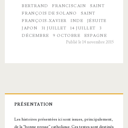
Xavier,
BERTRAND
FRANCISCAIN
SAINT
FRANÇOIS DE SOLANO
SAINT
l’apôtre
FRANÇOIS-XAVIER
INDE
JÉSUITE
de
JAPON
31 JUILLET
14 JUILLET
3
DÉCEMBRE
9 OCTOBRE
ESPAGNE
l’Asie
Publié le 14 novembre 2015
Barre
latérale
PRÉSENTATION
principale
Les histoires présentées ici sont issues, principalement,
de la “bonne presse” catholique. Ces textes sont destinés