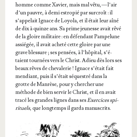
homme comme Xavier, mais mal vêtu, — l’air
d’un pauvre, à demi estro­pié par sur­croît : il
s’ap­pe­lait Ignace de Loyo­la, et il était leur aîné
de dix à quinze ans. Sa prime jeu­nesse avait rêvé
de la gloire mili­taire : en défen­dant Pam­pe­lune
assié­gée, il avait ache­té cette gloire par une
grave bles­sure ; ses pen­sées, à l’hô­pi­tal, s’é­
taient tour­nées vers le Christ. Adieu dès lors ses
beaux rêves de che­va­le­rie ! Ignace s’é­tait fait
men­diant, puis il s’é­tait séques­tré dans la
grotte de Man­rèse, pour y cher­cher une
méthode de bien ser­vir le Christ, et il en avait
tra­cé les grandes lignes dans ses
Exer­cices spi­
ri­tuels
, que long­temps il gar­da manuscrits.