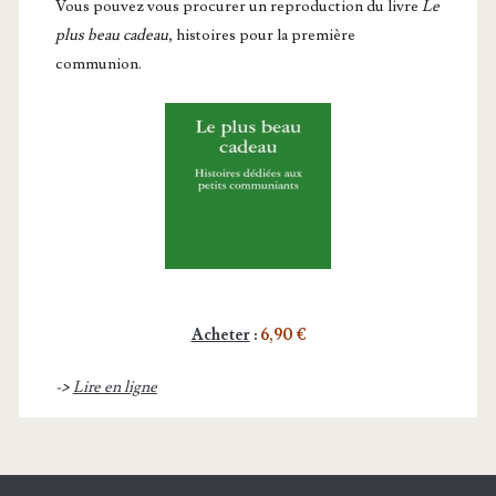
Vous pou­vez vous pro­cu­rer un repro­duc­tion du livre
Le
plus beau cadeau
, histoires pour la première
communion.
Acheter
:
6,90 €
->
Lire en ligne