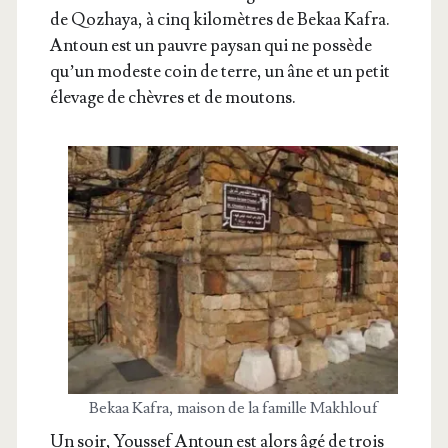
de Qoz­haya, à cinq kilo­mètres de Bekaa Kafra.
Antoun est un pauvre pay­san qui ne pos­sède
qu’un modeste coin de terre, un âne et un petit
éle­vage de chèvres et de moutons.
Bekaa Kafra, mai­son de la famille Makhlouf
Un soir, Yous­sef Antoun est alors âgé de trois