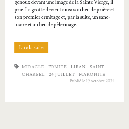
genoux devant une image de la Sainte Vierge, il
prie. La grotte devient ain­si son lieu de prière et
son pre­mier ermi­tage et, par la suite, un sanc­
tuaire et un lieu de pèlerinage.
Père
Lire la suite
Char­
MIRACLE
ERMITE
LIBAN
SAINT
bel
CHARBEL
24 JUILLET
MARONITE
Makhlouf
Publié le 19 octobre 2024