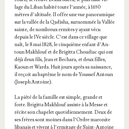
lage du Liban habi­té toute l’an­née, à 1650
mètres d’al­ti­tude. Il offre une vue pano­ra­mique
sur la val­lée de la Qadi­sha, sur­nom­mée la Val­lée
sainte, de nom­breux ermites y ayant vécu
depuis le IVe siècle. C’est dans ce vil­lage que
naît, le 8 mai 1828, le cin­quième enfant d’An­
toun Makh­louf et de Bri­git­ta Chou­diac qui ont
déjà deux fils, Jean et Becha­ra, et deux filles,
Kaoun et War­da. Huit jours après sa nais­sance,
il reçoit au bap­tême le nom de Yous­sef Antoun
(Joseph Antoine).
La pié­té de la famille est simple, grande et
forte. Bri­git­ta Makh­louf assiste à la Messe et
récite son cha­pe­let quo­ti­dien­ne­ment. Deux de
ses frères sont moines dans l’Ordre maro­nite
liba­nais et vivent à l’er­mi­tage de Saint-Antoine