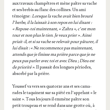
aux tra­vaux cham­pêtres et mène paître sa vache
et ses bre­bis au flanc des col­lines. Un ami
témoigne :
Lorsque la vache avait bien brou­té
l’herbe, il la lais­sait à son repos en lui disant :
« Repose-toi main­te­nant, « Zah­ra », c’est mon
tour et non plus le tien. Je veux prier ». Ain­si
priait-il, et si sa vache se rele­vait pour pâtu­rer, il
lui disait : « Ne recom­mence pas main­te­nant,
attends que je finisse ma prière parce que je ne
peux pas par­ler avec toi et avec Dieu ; Dieu est
de prio­ri­té »
. Il pas­sait des longues périodes,
absor­bé par la prière.
Yous­sef va vers ses qua­torze ans et ses cama­
rades le taquinent sur sa pié­té en l’ap­pe­lant « le
saint ». Tous les jours il emmène paître son
petit trou­peau et se rend dans une grotte où, à