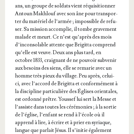
ans, un groupe de sol­dats vient réqui­si­tion­ner
Antoun Makh­louf avec son âne pour trans­por­
ter du maté­riel de l’ar­mée ; impos­sible de refu­
ser. Sa mis­sion accom­plie, il tombe gra­ve­ment
malade et meurt. Ce n’est qu’a­près des mois
d’in­con­so­lable attente que Bri­git­ta com­prend
qu’elle est veuve. Deux ans plus tard, en
octobre 1833, crai­gnant de ne pou­voir sub­ve­nir
aux besoins des siens, elle se rema­rie avec un
homme très pieux du vil­lage. Peu après, celui-
ci, avec l’ac­cord de Bri­git­ta et confor­mé­ment à
la dis­ci­pline par­ti­cu­lière des Églises orien­tales,
est ordon­né prêtre. Yous­sef lui sert la Messe et
l’as­siste dans toutes les céré­mo­nies ; à la sor­tie
de l’é­glise, l’en­fant se rend à l’é­cole où il
apprend à lire, à écrire et à prier en syriaque,
langue que par­lait Jésus. Il s’i­ni­tie éga­le­ment