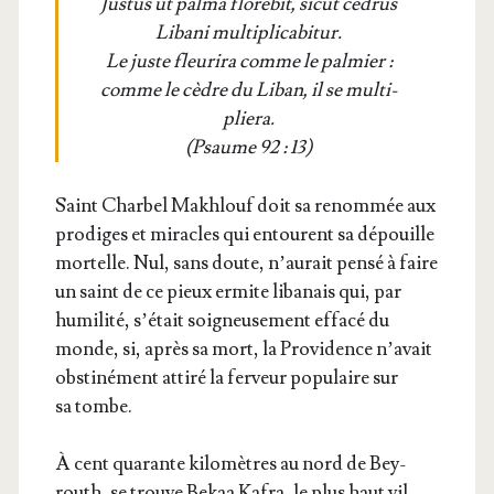
Jus­tus ut pal­ma flo­re­bit, sicut cedrus
Liba­ni mul­ti­pli­ca­bi­tur.
Le juste fleu­ri­ra comme le pal­mier :
comme le cèdre du Liban, il se mul­ti­
plie­ra.
(Psaume 92 : 13)
Saint Char­bel Makh­louf doit sa renom­mée aux
pro­diges et miracles qui entourent sa dépouille
mor­telle. Nul, sans doute, n’au­rait pen­sé à faire
un saint de ce pieux ermite liba­nais qui, par
humi­li­té, s’é­tait soi­gneu­se­ment effa­cé du
monde, si, après sa mort, la Pro­vi­dence n’a­vait
obs­ti­né­ment atti­ré la fer­veur popu­laire sur
sa tombe.
À cent qua­rante kilo­mètres au nord de Bey­
routh, se trouve Bekaa Kafra, le plus haut vil­