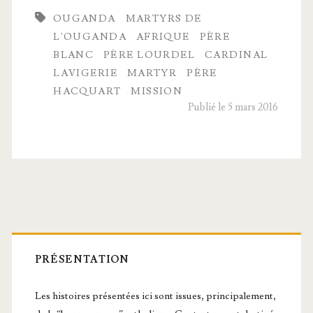
OUGANDA
MARTYRS DE
blancs ;
L'OUGANDA
AFRIQUE
PÈRE
les
BLANC
PÈRE LOURDEL
CARDINAL
LAVIGERIE
MARTYR
PÈRE
mar­
HACQUART
MISSION
tyrs
Publié le 5 mars 2016
de
l’Ouganda ;
Mgr
Hacquart
Barre
latérale
PRÉSENTATION
principale
Les histoires présentées ici sont issues, principalement,