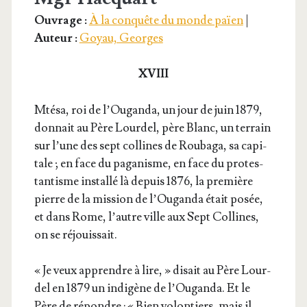
Ouvrage :
À la conquête du monde païen
|
Auteur :
Goyau, Georges
XVIII
Mté­sa, roi de l’Ou­gan­da, un jour de juin 1879,
don­nait au Père Lour­del, père Blanc, un ter­rain
sur l’une des sept col­lines de Rou­ba­ga, sa capi­
tale ; en face du paga­nisme, en face du pro­tes­
tan­tisme ins­tal­lé là depuis 1876, la pre­mière
pierre de la mis­sion de l’Ou­gan­da était posée,
et dans Rome, l’autre ville aux Sept Col­lines,
on se réjouissait.
« Je veux apprendre à lire, » disait au Père Lour­
del en 1879 un indi­gène de l’Ou­gan­da. Et le
Père de répondre : « Bien volon­tiers, mais il