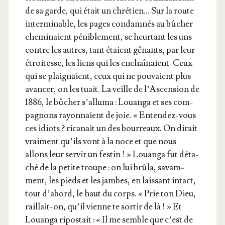
de sa garde, qui était un chré­tien… Sur la route
inter­mi­nable, les pages condam­nés au bûcher
che­mi­naient péni­ble­ment, se heur­tant les uns
contre les autres, tant étaient gênants, par leur
étroi­tesse, les liens qui les enchaî­naient. Ceux
qui se plai­gnaient, ceux qui ne pou­vaient plus
avan­cer, on les tuait. La veille de l’As­cen­sion de
1886, le bûcher s’al­lu­ma : Louan­ga et ses com­
pa­gnons rayon­naient de joie. « Enten­dez-vous
ces idiots ? rica­nait un des bour­reaux. On dirait
vrai­ment qu’ils vont à la noce et que nous
allons leur ser­vir un fes­tin ! » Louan­ga fut déta­
ché de la petite troupe : on lui brû­la, savam­
ment, les pieds et les jambes, en lais­sant intact,
tout d’a­bord, le haut du corps. « Prie ton Dieu,
raillait-on, qu’il vienne te sor­tir de là ! » Et
Louan­ga ripos­tait : « Il me semble que c’est de