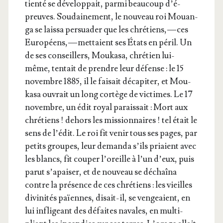
tien­té se déve­lop­pait, par­mi beau­coup d’é­
preuves. Sou­dai­ne­ment, le nou­veau roi Mouan­
ga se lais­sa per­sua­der que les chré­tiens, — ces
Euro­péens, — met­taient ses États en péril. Un
de ses conseillers, Mou­ka­sa, chré­tien lui-
même, ten­tait de prendre leur défense : le 15
novembre 1885, il le fai­sait déca­pi­ter, et Mou­
ka­sa ouvrait un long cor­tège de vic­times. Le 17
novembre, un édit royal parais­sait : Mort aux
chré­tiens ! dehors les mis­sion­naires ! tel était le
sens de l’é­dit. Le roi fit venir tous ses pages, par
petits groupes, leur deman­da s’ils priaient avec
les blancs, fit cou­per l’o­reille à l’un d’eux, puis
parut s’a­pai­ser, et de nou­veau se déchaî­na
contre la pré­sence de ces chré­tiens : les vieilles
divi­ni­tés païennes, disait-il, se ven­geaient, en
lui infli­geant des défaites navales, en mul­ti­