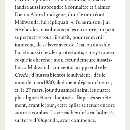
fau­dra aus­si apprendre à connaître et à aimer
Dieu. » Alors l’in­di­gène, dont le nom était
Mab­wan­da, lui répli­quait : « Tu as rai­son : j’ai
été chez les musul­mans ; à les en croire, on peut
se per­mettre tout ; il suf­fit, pour rede­ve­nir
inno­cent, de se laver avec de l’eau ou du sable.
J’ai été aus­si chez les pro­tes­tants, sans y trou­ver
ce que je cherche ; mon cœur demeure insa­tis­
fait. » Mab­wan­da consen­tait à apprendre le
Cre­do
; d’autres bien­tôt le sui­vaient ; dès le
mois de mars 1880, ils étaient déjà nom­breux ;
et, le 27 mars, jour du same­di saint, les quatre
plus dignes étaient bap­ti­sés… Bap­ti­sés secrè­te­
ment, avant le jour ; cette église se tenait encore
aux cata­combes. La vie cachée de la catho­li­ci­té,
sur terre d’Ou­gan­da, avait commencé.