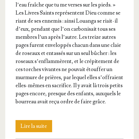
l’eau fraîche que tu me verses sur les pieds. »
Les Livres Saints repré­sentent Dieu comme se
riant de ses enne­mis : ain­si Louan­ga se riait-il
d’eux, pen­dant que l’on car­bo­ni­sait tous ses
membres l’un après l’autre. Les treize autres
pages furent enve­lop­pés cha­cun dans une claie
de roseaux et entas­sés sur un seul bûcher : les
roseaux s’en­flam­mèrent, et le cré­pi­te­ment de
ces torches vivantes ne pou­vait étouf­fer un
mur­mure de prières, par lequel elles s’of­fraient
elles-mêmes en sacri­fice. Il y avait là trois petits
pages encore, presque des enfants, aux­quels le
bour­reau avait reçu ordre de faire grâce.
Les
Lire la suite
pères