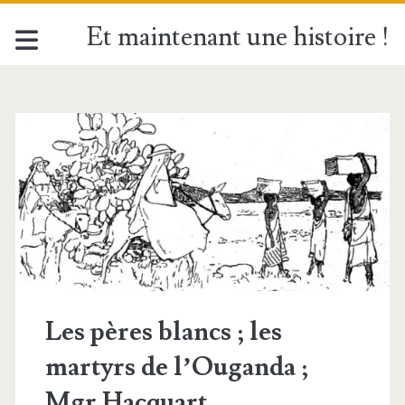
Et maintenant une histoire !
Étiquette :
<span>Père
Lourdel</span>
Les pères blancs ; les
martyrs de l’Ouganda ;
Mgr Hacquart