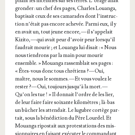
pliant les incen­dies sur ses terres. L’o­rage allait
gron­der : un chef des pages, Charles Louan­ga,
bap­ti­sait ceux de ses cama­rades dont l’ins­truc­
tion n’é­tait pas encore ache­vée. Par­mi eux, il y
en avait un, tout jeune encore, — il s’ap­pe­lait
Kizi­to, — qui avait peur d’a­voir peur lors­qu’il
fau­drait mou­rir ; et Louan­ga lui disait : « Nous
nous tien­drons par la main pour mou­rir
ensemble. » Mouan­ga ras­sem­blait ses pages :
« Êtes-vous donc tous chré­tiens ? — Oui,
maître, nous le sommes. — Et vous vou­lez le
res­ter ? — Oui, tou­jours jus­qu’à la mort. —
Qu’on les tue ! » Il don­nait l’ordre de les lier,
de leur faire faire soixante kilo­mètres ; là-bas
un bûcher les atten­dait. Le lugubre cor­tège par­
tait, sous la béné­dic­tion du Père Lour­del. Et
Mouan­ga ripos­tait aux pro­tes­ta­tions des mis­
sion­naires en fai­sant exé­cu­ter le com­man­dant