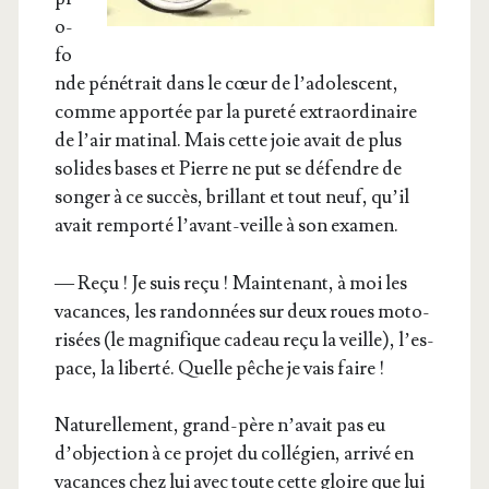
o­
fo
nde péné­trait dans le cœur de l’a­do­les­cent,
comme appor­tée par la pure­té extra­or­di­naire
de l’air mati­nal. Mais cette joie avait de plus
solides bases et Pierre ne put se défendre de
son­ger à ce suc­cès, brillant et tout neuf, qu’il
avait rem­por­té l’a­vant-veille à son examen.
— Reçu ! Je suis reçu ! Main­te­nant, à moi les
vacances, les ran­don­nées sur deux roues moto­
ri­sées (le magni­fique cadeau reçu la veille), l’es­
pace, la liber­té. Quelle pêche je vais faire !
Natu­rel­le­ment, grand-père n’a­vait pas eu
d’objec­tion à ce pro­jet du col­lé­gien, arri­vé en
vacances chez lui avec toute cette gloire que lui