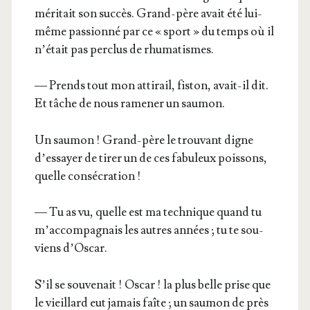
méri­tait son suc­cès. Grand-père avait été lui-
même pas­sion­né par ce « sport » du temps où il
n’é­tait pas per­clus de rhumatismes.
— Prends tout mon atti­rail, fis­ton, avait-il dit.
Et tâche de nous rame­ner un saumon.
Un sau­mon ! Grand-père le trou­vant digne
d’es­sayer de tirer un de ces fabu­leux pois­sons,
quelle consécration !
— Tu as vu, quelle est ma tech­nique quand tu
m’ac­com­pa­gnais les autres années ; tu te sou­
viens d’Oscar.
S’il se sou­ve­nait ! Oscar ! la plus belle prise que
le vieillard eut jamais faîte ; un sau­mon de près