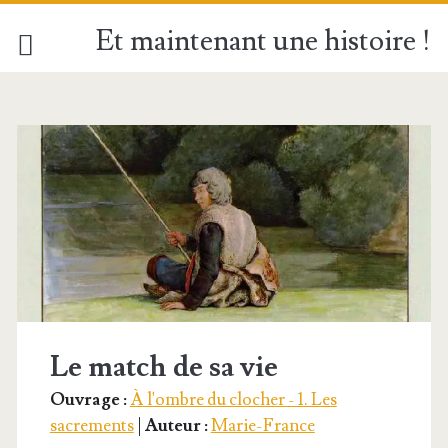
Et maintenant une histoire !
Étiquette :
<span>Pêcheur</spa
Le match de sa vie
Ouvrage :
À l'ombre du clocher - 1. Les
sacrements
|
Auteur :
Marie-France