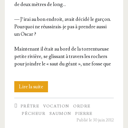
de deux mètres de long…
— J’i­rai au bon endroit, avait déci­dé le gar­çon.
Pour­quoi ne réus­si­rais-je pas à prendre aus­si
un Oscar ?
Main­te­nant il était au bord de la tor­ren­tueuse
petite rivière, se glis­sant à tra­vers les rochers
pour joindre le « saut du géant », une fosse que
Le
Lire la suite
match
PRÊTRE
VOCATION
ORDRE
de
PÊCHEUR
SAUMON
PIERRE
sa vie
Publié le 30 juin 2012