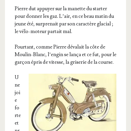
Pierre dut appuyer sur la manette du star­ter
pour don­ner les gaz. L’air, en ce beau matin du
jeune été, sur­pre­nait par son carac­tère gla­cial ;
le vélo-moteur par­tait mal.
Pour­tant, comme Pierre déva­lait la côte de
Mou­­lin-Blanc, l’en­gin se lan­ça et ce fut, pour le
gar­çon épris de vitesse, la gri­se­rie de la course.
U
ne
joi
e
fo
rte
et
pr