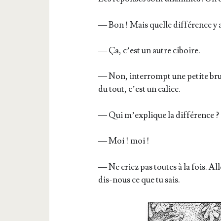
— Bon ! Mais quelle dif­fé­rence y a
— Ça, c’est un autre ciboire.
— Non, inter­rompt une petite bru­
du tout, c’est un calice.
— Qui m’explique la dif­fé­rence ? 
— Moi ! moi !
— Ne criez pas toutes à la fois. Al
dis-nous ce que tu sais.