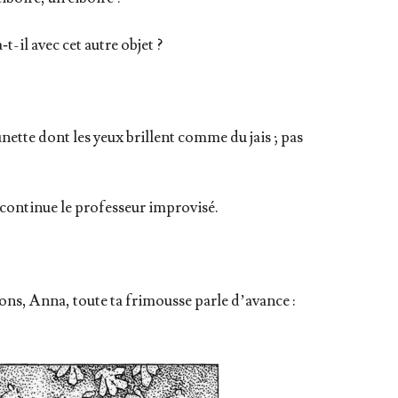
‑t-il avec cet autre objet ?
nette dont les yeux brillent comme du jais ; pas
conti­nue le pro­fes­seur improvisé.
lons, Anna, toute ta fri­mousse parle d’avance :