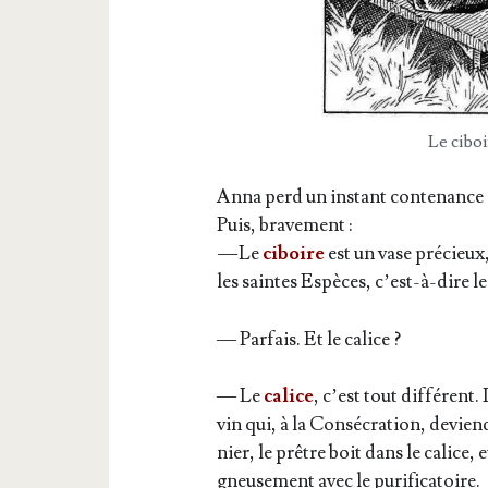
Le ciboi
Anna perd un ins­tant conte­nance ; 
Puis, bravement :
— Le
ciboire
est un vase pré­cieux
les saintes Espèces, c’est-à-dire l
— Par­fais. Et le calice ?
— Le
calice
, c’est tout dif­fé­rent
vin qui, à la Consé­cra­tion, devie
nier, le prêtre boit dans le calice, et
gneu­se­ment avec le purificatoire.