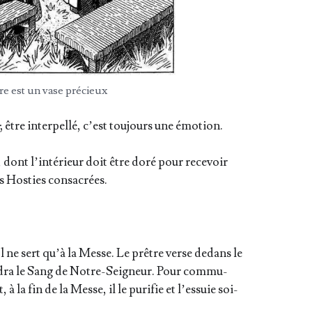
re est un vase précieux
être inter­pel­lé, c’est tou­jours une émo­tion.
, dont l’intérieur doit être doré pour rece­voir
es Hos­ties consacrées.
. Il ne sert qu’à la Messe. Le prêtre verse dedans le
n­dra le Sang de Notre-Sei­gneur. Pour com­mu­
, à la fin de la Messe, il le puri­fie et l’essuie soi­