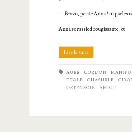
— Bra­vo, petite Anna ! tu parles 
Anna se ras­sied rou­gis­sante, et
Les
Lire la suite
vases
AUBE
CORDON
MANIPU
sacrés
ÉTOLE
CHASUBLE
CIBO
et
OSTENSOIR
AMICT
les
orne­
ments