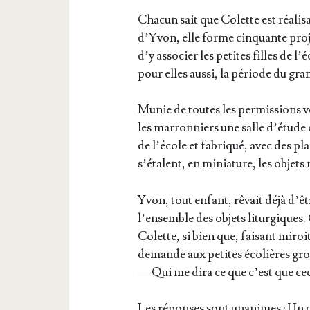
Cha­cun sait que Colette est réa­li­
d’Yvon, elle forme cin­quante pro­j
d’y asso­cier les petites filles de l
pour elles aus­si, la période du g
Munie de toutes les per­mis­sions v
les mar­ron­niers une salle d’étude
de l’école et fabri­qué, avec des pl
s’étalent, en minia­ture, les objets 
Yvon, tout enfant, rêvait déjà d’être
l’ensemble des objets litur­giques. 
Colette, si bien que, fai­sant miroi­
demande aux petites éco­lières grou
— Qui me dira ce que c’est que cec
Les réponses sont una­nimes : Un c