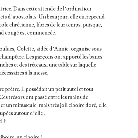
sa­trice. Dans cette attende de l’ordination
ets d’apostolats. Un beau jour, elle entre­prend
’école chré­tienne, libres de leur temps, puisque,
rand congé est commencée.
ou­lues, Colette, aidée d’Annie, orga­nise sous
 cham­pêtre. Les gar­çons ont appor­té les bancs
anches et des tré­teaux, une table sur laquelle
néces­saires à la messe.
 prêtre. Il pos­sé­dait un petit autel et tout
Ces tré­sors ont pas­sé entre les mains de
ter un minus­cule, mais très joli ciboire doré, elle
­pées autour d’elle :
i ?
iboire, un ciboire !