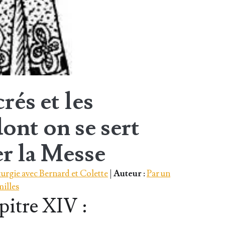
rés et les
ont on se sert
er la Messe
iturgie avec Bernard et Colette
|
Auteur :
Par un
milles
itre XIV :