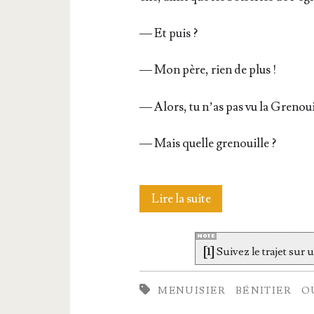
— Et puis ?
— Mon père, rien de plus !
— Alors, tu n’as pas vu la Grenoui
— Mais quelle grenouille ?
La
Lire la suite
gre­
[1]
Sui­vez le tra­jet sur 
nouille
de
MENUISIER
BÉNITIER
O
Narbonne