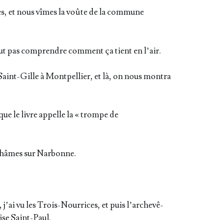
s, et nous vîmes la voûte de la com­mune
ut pas com­prendre com­ment ça tient en l’air.
int-Gille à Mont­pel­lier, et là, on nous mon­tra
que le livre appelle la « trompe de
­châmes sur Narbonne.
ai vu les Trois-Nour­rices, et puis l’ar­che­vê­
glise Saint-Paul.