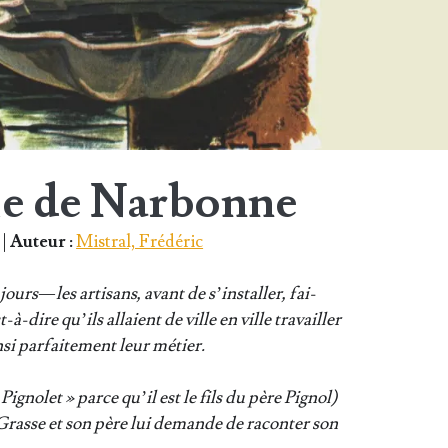
le de Narbonne
|
Auteur :
Mistral, Frédéric
urs — les arti­sans, avant de s’ins­tal­ler, fai­
à-dire qu’ils allaient de ville en ville tra­vailler
si par­fai­te­ment leur métier.
Pigno­let » parce qu’il est le fils du père Pignol)
 Grasse et son père lui demande de racon­ter son