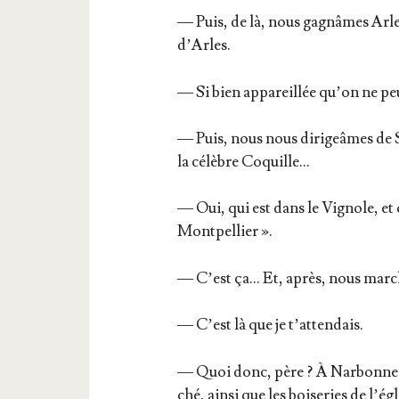
— Puis, de là, nous gagnâmes Arle
d’Arles.
— Si bien appa­reillée qu’on ne pe
— Puis, nous nous diri­geâmes de Sa
la célèbre Coquille…
— Oui, qui est dans le Vignole, et 
Montpellier ».
— C’est ça… Et, après, nous mar
— C’est là que je t’attendais.
— Quoi donc, père ? À Nar­bonne, j’
ché, ain­si que les boi­se­ries de l’é­