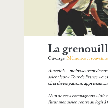
La grenouil
Ouvrage :
Mémoires et souvenirs
Autre­fois — moins sou­vent de nos jo
saient leur « Tour de France » c’est-
chez divers patrons, appre­nant ain­
L’un de ces « com­pa­gnons » (dit « 
futur menui­sier, rentre au logis à