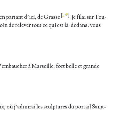
[
1
]
en par­tant d’i­ci, de Grasse
, je filai sur Tou­
esoin de rele­ver tout ce qui est là-dedans : vous
m’embaucher à Mar­seille, fort belle et grande
, où j’ad­mi­rai les sculp­tures du por­tail Saint-