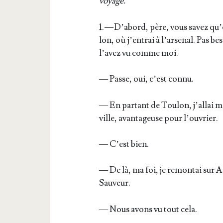
voyage.
1. — D’a­bord, père, vous savez qu’
lon, où j’en­trai à l’ar­se­nal. Pas b
l’a­vez vu comme moi.
— Passe, oui, c’est connu.
— En par­tant de Tou­lon, j’al­lai 
ville, avan­ta­geuse pour l’ouvrier.
— C’est bien.
— De là, ma foi, je remon­tai sur Aix
Sauveur.
— Nous avons vu tout cela.