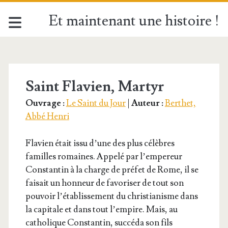
Et maintenant une histoire !
Étiquette :
<span>22
Saint Flavien, Martyr
Ouvrage :
Le Saint du Jour
|
Auteur :
Berthet,
décembre</span>
Abbé Henri
Fla­vien était issu d’une des plus célèbres
familles romaines. Appe­lé par l’empereur
Constan­tin à la charge de pré­fet de Rome, il se
fai­sait un hon­neur de favo­ri­ser de tout son
pou­voir l’é­ta­blis­se­ment du chris­tia­nisme dans
la capi­tale et dans tout l’empire. Mais, au
catho­lique Constan­tin, suc­cé­da son fils