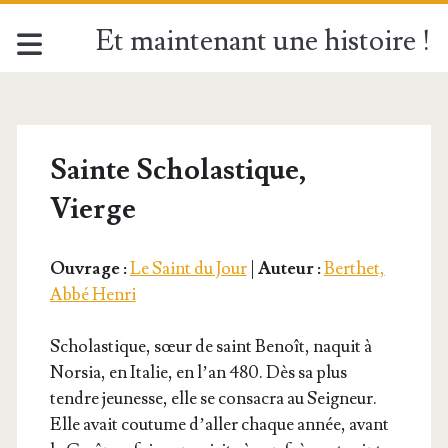
Et maintenant une histoire !
Sainte Scholastique,
Vierge
Ouvrage :
Le Saint du Jour
|
Auteur :
Berthet,
Abbé Henri
Scho­las­tique, sœur de saint Benoît, naquit à
Nor­sia, en Ita­lie, en l’an 480. Dès sa plus
tendre jeu­nesse, elle se consa­cra au Sei­gneur.
Elle avait cou­tume d’al­ler chaque année, avant