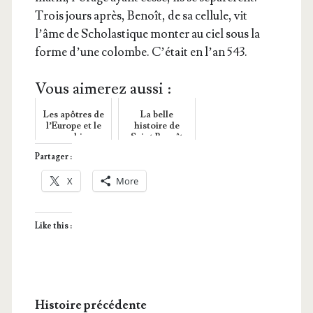
Trois jours après, Benoît, de sa cel­lule, vit
l’âme de Scho­las­tique mon­ter au ciel sous la
forme d’une colombe. C’é­tait en l’an 543.
Vous aimerez aussi :
Les apôtres de
La belle
l’Europe et le
histoire de
monachisme.
Saint Benoît
(480 – 545)
Partager :
X
More
Like this :
Histoire précédente