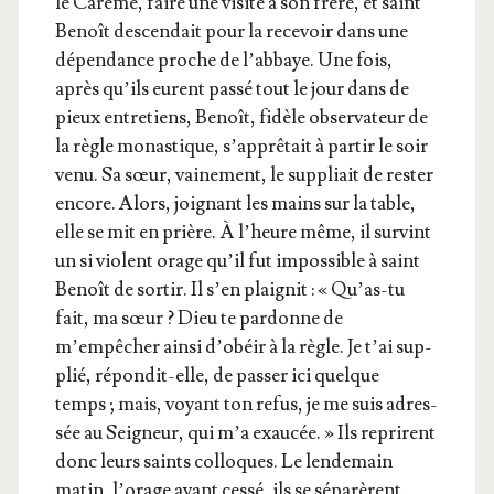
le Carême, faire une visite à son frère, et saint
Benoît des­cen­dait pour la rece­voir dans une
dépen­dance proche de l’ab­baye. Une fois,
après qu’ils eurent pas­sé tout le jour dans de
pieux entre­tiens, Benoît, fidèle obser­va­teur de
la règle monas­tique, s’ap­prê­tait à par­tir le soir
venu. Sa sœur, vai­ne­ment, le sup­pliait de res­ter
encore. Alors, joi­gnant les mains sur la table,
elle se mit en prière. À l’heure même, il sur­vint
un si violent orage qu’il fut impos­sible à saint
Benoît de sor­tir. Il s’en plai­gnit : « Qu’as-tu
fait, ma sœur ? Dieu te par­donne de
m’empêcher ain­si d’o­béir à la règle. Je t’ai sup­
plié, répon­dit-elle, de pas­ser ici quelque
temps ; mais, voyant ton refus, je me suis adres­
sée au Sei­gneur, qui m’a exau­cée. » Ils reprirent
donc leurs saints col­loques. Le len­de­main
matin, l’o­rage ayant ces­sé, ils se sépa­rèrent.