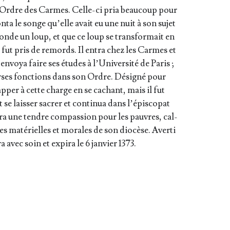
l’Ordre des Carmes. Celle-ci pria beau­coup pour
on­ta le songe qu’elle avait eu une nuit à son sujet
 monde un loup, et que ce loup se trans­for­mait en
 fut pris de remords. Il entra chez les Carmes et
’en­voya faire ses études à l’U­ni­ver­si­té de Paris ;
verses fonc­tions dans son Ordre. Dési­gné pour
chap­per à cette charge en se cachant, mais il fut
 se lais­ser sacrer et conti­nua dans l’é­pis­co­pat
on­tra une tendre com­pas­sion pour les pauvres, cal­
nes maté­rielles et morales de son dio­cèse. Aver­ti
a avec soin et expi­ra le 6 jan­vier 1373.