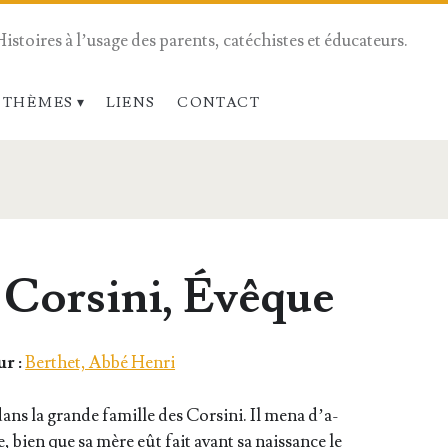
Histoires à l’usage des parents, catéchistes et éducateurs.
 THÈMES
LIENS
CONTACT
 Corsini, Évêque
r :
Berthet, Abbé Henri
ans la grande famille des Cor­si­ni. Il mena d’a­
ée, bien que sa mère eût fait avant sa nais­sance le