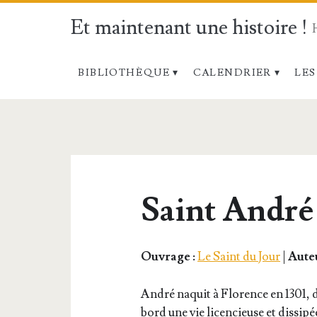
Et maintenant une histoire !
BIBLIOTHÈQUE
CALENDRIER
LES
Saint André
Ouvrage :
Le Saint du Jour
|
Auteu
André naquit à Flo­rence en 1301, d
bord une vie licen­cieuse et dis­si­p