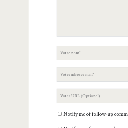
Votre
nom
Votre
adresse
mail
L'URL
de
votre
Notify me of follow-up comme
site