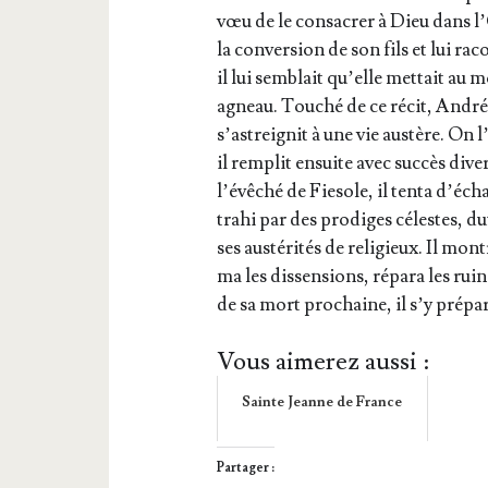
vœu de le consa­crer à Dieu dans 
la conver­sion de son fils et lui rac
il lui sem­blait qu’elle met­tait au
agneau. Tou­ché de ce récit, André
s’as­trei­gnit à une vie aus­tère. On l
il rem­plit ensuite avec suc­cès di
l’é­vê­ché de Fie­sole, il ten­ta d’é­
tra­hi par des pro­diges célestes, dut
ses aus­té­ri­tés de reli­gieux. Il m
ma les dis­sen­sions, répa­ra les rui
de sa mort pro­chaine, il s’y pré­pa­r
Vous aimerez aussi :
Sainte Jeanne de France
Partager :