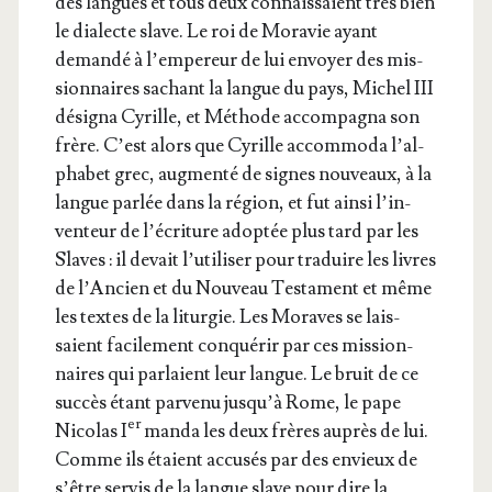
des langues et tous deux connais­saient très bien
le dia­lecte slave. Le roi de Mora­vie ayant
deman­dé à l’empereur de lui envoyer des mis­
sion­naires sachant la langue du pays, Michel III
dési­gna Cyrille, et Méthode accom­pa­gna son
frère. C’est alors que Cyrille accom­mo­da l’al­
pha­bet grec, aug­men­té de signes nou­veaux, à la
langue par­lée dans la région, et fut ain­si l’in­
ven­teur de l’é­cri­ture adop­tée plus tard par les
Slaves : il devait l’u­ti­li­ser pour tra­duire les livres
de l’An­cien et du Nou­veau Tes­ta­ment et même
les textes de la litur­gie. Les Moraves se lais­
saient faci­le­ment conqué­rir par ces mis­sion­
naires qui par­laient leur langue. Le bruit de ce
suc­cès étant par­ve­nu jus­qu’à Rome, le pape
er
Nico­las I
man­da les deux frères auprès de lui.
Comme ils étaient accu­sés par des envieux de
s’être ser­vis de la langue slave pour dire la