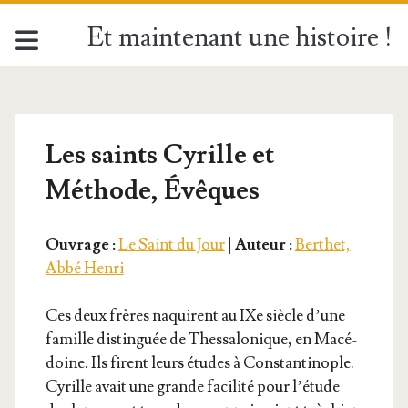
Et maintenant une histoire !
Les saints Cyrille et
Méthode, Évêques
Ouvrage :
Le Saint du Jour
|
Auteur :
Berthet,
Abbé Henri
Ces deux frères naquirent au IXe siècle d’une
famille dis­tin­guée de Thes­sa­lo­nique, en Macé­
doine. Ils firent leurs études à Constan­ti­nople.
Cyrille avait une grande faci­li­té pour l’é­tude