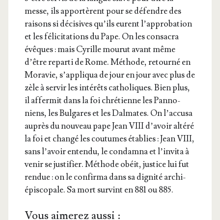
messe, ils appor­tèrent pour se défendre des
rai­sons si déci­sives qu’ils eurent l’ap­pro­ba­tion
et les féli­ci­ta­tions du Pape. On les consa­cra
évêques : mais Cyrille mou­rut avant même
d’être repar­ti de Rome. Méthode, retour­né en
Mora­vie, s’ap­pli­qua de jour en jour avec plus de
zèle à ser­vir les inté­rêts catho­liques. Bien plus,
il affer­mit dans la foi chré­tienne les Pan­no­
niens, les Bul­gares et les Dal­mates. On l’ac­cu­sa
auprès du nou­veau pape Jean VIII d’a­voir alté­ré
la foi et chan­gé les cou­tumes éta­blies : Jean VIII,
sans l’a­voir enten­du, le condam­na et l’in­vi­ta à
venir se jus­ti­fier. Méthode obéit, jus­tice lui fut
ren­due : on le confir­ma dans sa digni­té archi­
épis­co­pale. Sa mort sur­vint en 881 ou 885.
Vous aimerez aussi :