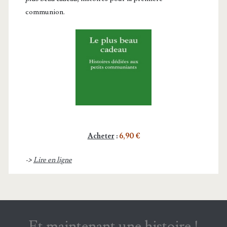
communion.
Acheter
:
6,90 €
->
Lire en ligne
Et maintenant une histoire !