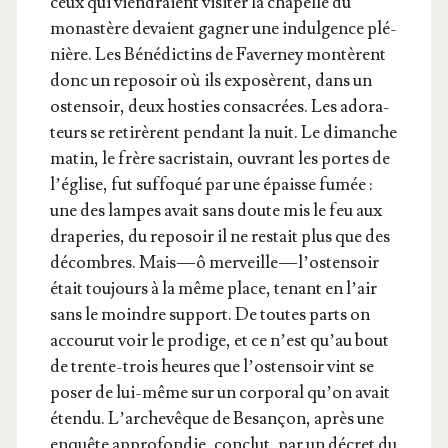
ceux qui vien­draient visi­ter la cha­pelle du
monas­tère devaient gagner une indul­gence plé­
nière. Les Béné­dic­tins de Faver­ney mon­tèrent
donc un repo­soir où ils expo­sèrent, dans un
osten­soir, deux hos­ties consa­crées. Les ado­ra­
teurs se reti­rèrent pen­dant la nuit. Le dimanche
matin, le frère sacris­tain, ouvrant les portes de
l’é­glise, fut suf­fo­qué par une épaisse fumée :
une des lampes avait sans doute mis le feu aux
dra­pe­ries, du repo­soir il ne res­tait plus que des
décombres. Mais — ô mer­veille — l’os­ten­soir
était tou­jours à la même place, tenant en l’air
sans le moindre sup­port. De toutes parts on
accou­rut voir le pro­dige, et ce n’est qu’au bout
de trente-trois heures que l’os­ten­soir vint se
poser de lui-même sur un cor­po­ral qu’on avait
éten­du. L’ar­che­vêque de Besan­çon, après une
enquête appro­fon­die, conclut, par un décret du