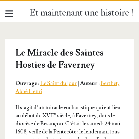
Et maintenant une histoire !
Le Miracle des Saintes
Hosties de Faverney
Ouvrage :
Le Saint du Jour
|
Auteur :
Berthet,
Abbé Henri
Il s’a­git d’un miracle eucha­ris­tique qui eut lieu
e
au début du XVII
siècle, à Faver­ney, dans le
dio­cèse de Besan­çon. C’é­tait le same­di 24 mai
1608, veille de la Pen­te­côte : le len­de­main tous