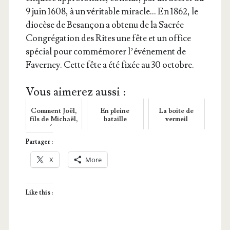
9 juin 1608, à un véri­table miracle… En 1862, le
dio­cèse de Besan­çon a obte­nu de la Sacrée
Congré­ga­tion des Rites une fête et un office
spé­cial pour com­mé­mo­rer l’é­vé­ne­ment de
Faver­ney. Cette fête a été fixée au 30 octobre.
Vous aimerez aussi :
Comment Joël,
En pleine
La boite de
fils de Michaël,
bataille
vermeil
prépara
la Pâque
Partager :
X
More
Like this :