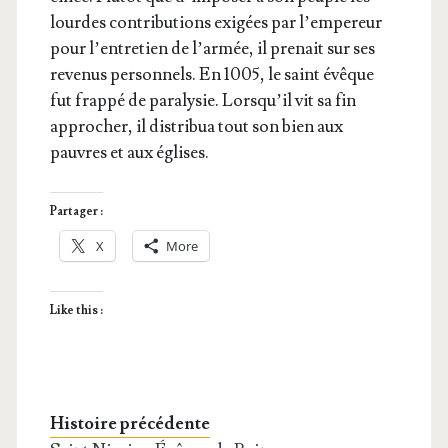
lourdes contri­bu­tions exi­gées par l’empereur
pour l’en­tre­tien de l’ar­mée, il pre­nait sur ses
reve­nus per­son­nels. En 1005, le saint évêque
fut frap­pé de para­ly­sie. Lors­qu’il vit sa fin
appro­cher, il dis­tri­bua tout son bien aux
pauvres et aux églises.
Partager :
X
More
Like this :
Histoire précédente