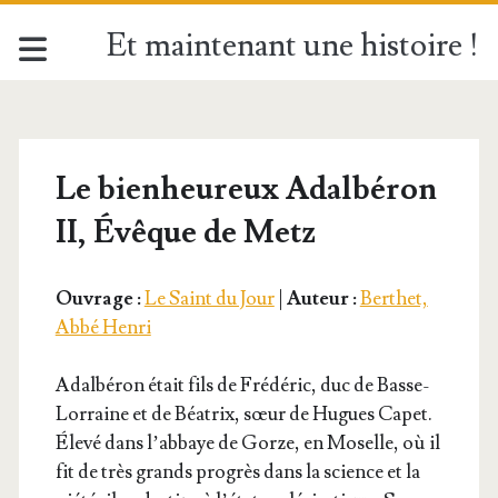
Et maintenant une histoire !
Le bienheureux Adalbéron
II, Évêque de Metz
Ouvrage :
Le Saint du Jour
|
Auteur :
Berthet,
Abbé Henri
Adal­bé­ron était fils de Fré­dé­ric, duc de Basse-
Lor­raine et de Béa­trix, sœur de Hugues Capet.
Éle­vé dans l’ab­baye de Gorze, en Moselle, où il
fit de très grands pro­grès dans la science et la