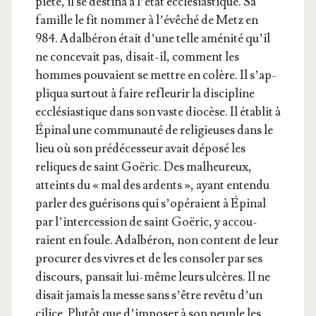
pié­té, il se des­ti­na à l’é­tat ecclé­sias­tique. Sa
famille le fit nom­mer à l’é­vê­ché de Metz en
984. Adal­bé­ron était d’une telle amé­ni­té qu’il
ne conce­vait pas, disait-il, com­ment les
hommes pou­vaient se mettre en colère. Il s’ap­
pli­qua sur­tout à faire refleu­rir la dis­ci­pline
ecclé­sias­tique dans son vaste dio­cèse. Il éta­blit à
Épi­nal une com­mu­nau­té de reli­gieuses dans le
lieu où son pré­dé­ces­seur avait dépo­sé les
reliques de saint Goë­ric. Des mal­heu­reux,
atteints du « mal des ardents », ayant enten­du
par­ler des gué­ri­sons qui s’o­pé­raient à Épi­nal
par l’in­ter­ces­sion de saint Goë­ric, y accou­
raient en foule. Adal­bé­ron, non content de leur
pro­cu­rer des vivres et de les conso­ler par ses
dis­cours, pan­sait lui-même leurs ulcères. Il ne
disait jamais la messe sans s’être revê­tu d’un
cilice. Plu­tôt que d’im­po­ser à son peuple les