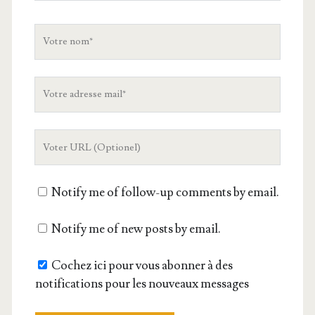
Votre
nom
Votre
adresse
mail
L'URL
de
votre
Notify me of follow-up comments by email.
site
Notify me of new posts by email.
Cochez ici pour vous abonner à des
notifications pour les nouveaux messages