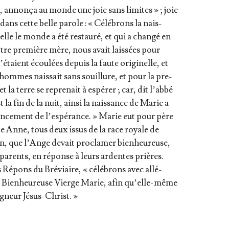
 annon­ça au monde une joie sans limites » ; joie
ns cette belle parole : « Célé­brons la nais­
le le monde a été res­tau­ré, et qui a chan­gé en
notre pre­mière mère, nous avait lais­sées pour
’é­taient écou­lées depuis la faute ori­gi­nelle, et
 hommes nais­sait sans souillure, et pour la pre­
et la terre se repre­nait à espé­rer ; car, dit l’ab­bé
la fin de la nuit, ain­si la nais­sance de Marie a
n­ce­ment de l’es­pé­rance. » Marie eut pour père
te Anne, tous deux issus de la race royale de
n, que l’Ange devait pro­cla­mer bien­heu­reuse,
x parents, en réponse à leurs ardentes prières.
 Répons du Bré­viaire, « célé­brons avec allé­
e la Bien­heu­reuse Vierge Marie, afin qu’elle-même
­gneur Jésus-Christ. »