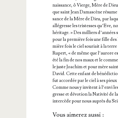
nais­sance, ô Vierge, Mère de Dieu,
que saint Jean Damas­cène résume da
sance de la Mère de Dieu, par laquel
allé­gresse les tris­tesses qu’Eve, 
héri­tage. » Des mil­liers d’an­nées s
pour la pre­mière fois une fille des
mière fois le ciel sou­riait à la terre 
Rupert, « de même que l’au­rore est 
été la fin de nos maux et le com­me
le juste Joa­chim et pour mère sain
David. Cette enfant de béné­dic­tio
fut accor­dée par le ciel à ses pieu
Comme nous y invitent à l’en­vi les
gresse et dévo­tion la Nati­vi­té d
inter­cède pour nous auprès du Sei
Vous aimerez aussi :