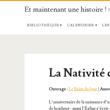
Et maintenant une histoire !
BIBLIOTHÈQUE
CALENDRIER
LES
La Nativité 
Ouvrage :
Le Saint du Jour
|
Auteu
L’an­ni­ver­saire de la nais­sance d
de bon­heur ; aus­si l’É­glise s’é­crie