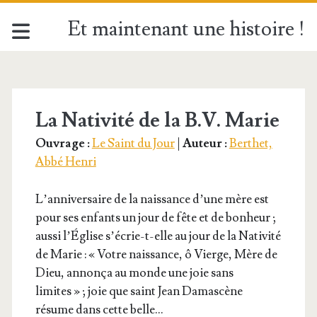
Et maintenant une histoire !
Étiquette :
<span>La
La Nativité de la B.V. Marie
Ouvrage :
Le Saint du Jour
|
Auteur :
Berthet,
Nativité
Abbé Henri
de
L’an­ni­ver­saire de la nais­sance d’une mère est
pour ses enfants un jour de fête et de bon­heur ;
la
aus­si l’É­glise s’é­crie-t-elle au jour de la Nati­vi­té
de Marie : « Votre nais­sance, ô Vierge, Mère de
B.V.
Dieu, annon­ça au monde une joie sans
limites » ; joie que saint Jean Damas­cène
Marie</span>
résume dans cette belle…