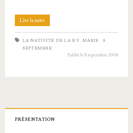
La
Lire la suite
Nati­
LA NATIVITÉ DE LA B.V. MARIE
8
vi­
SEPTEMBRE
té
Publié le 8 septembre 2008
de
la
B.V. Marie
Barre
latérale
PRÉSENTATION