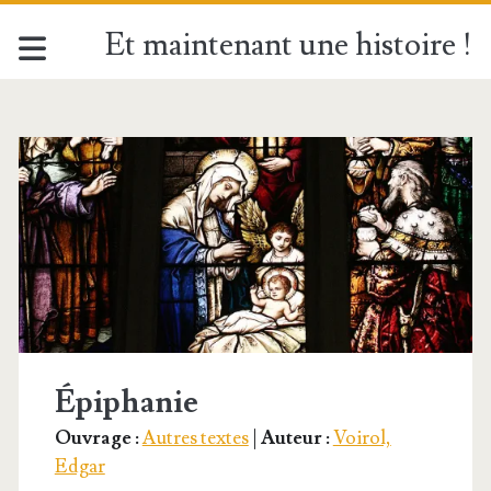
Et maintenant une histoire !
Catégorie :
<span>Voirol,
Edgar</span>
Épiphanie
Ouvrage :
Autres textes
|
Auteur :
Voirol,
Edgar