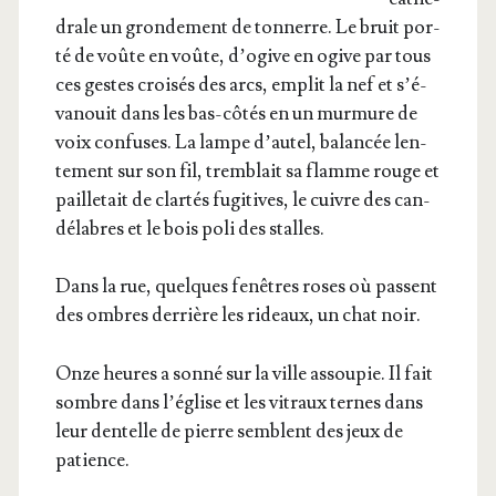
drale un gron­de­ment de ton­nerre. Le bruit por­
té de voûte en voûte, d’o­give en ogive par tous
ces gestes croi­sés des arcs, emplit la nef et s’é­
va­nouit dans les bas-côtés en un mur­mure de
voix confuses. La lampe d’au­tel, balan­cée len­
te­ment sur son fil, trem­blait sa flamme rouge et
paille­tait de clar­tés fugi­tives, le cuivre des can­
dé­labres et le bois poli des stalles.
Dans la rue, quelques fenêtres roses où passent
des ombres der­rière les rideaux, un chat noir.
Onze heures a son­né sur la ville assou­pie. Il fait
sombre dans l’é­glise et les vitraux ternes dans
leur den­telle de pierre semblent des jeux de
patience.