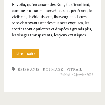
Et voi­là, qu’en ce soir des Rois, ils s’ir­ra­dient,
comme si un soleil mer­veilleux les péné­trait, les
vivi­fiait ; ils éblouissent, ils aveuglent. Leurs
tons cha­toyants ont des nuances exquises, les
étoffes sont opu­lentes et dra­pées à grands plis,
les visages trans­pa­rents, les yeux extatiques.
Épi­
Lire la suite
pha­
ÉPIPHANIE
ROI MAGE
VITRAIL
nie
Publié le 2 janvier 2016