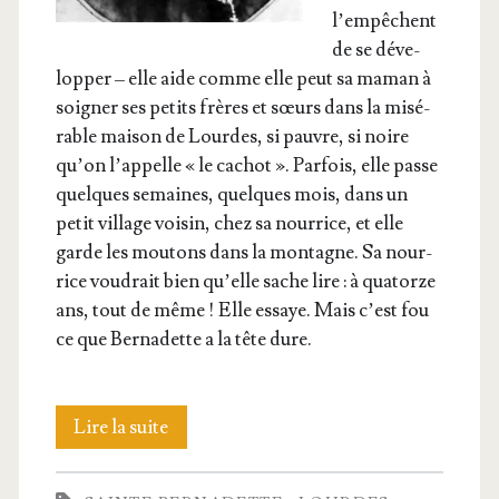
l’empêchent
de se déve­
lop­per – elle aide comme elle peut sa maman à
soi­gner ses petits frères et sœurs dans la misé­
rable mai­son de Lourdes, si pauvre, si noire
qu’on l’appelle « le cachot ». Par­fois, elle passe
quelques semaines, quelques mois, dans un
petit vil­lage voi­sin, chez sa nour­rice, et elle
garde les mou­tons dans la mon­tagne. Sa nour­
rice vou­drait bien qu’elle sache lire : à qua­torze
ans, tout de même ! Elle essaye. Mais c’est fou
ce que Ber­na­dette a la tête dure.
Le
Lire la suite
don