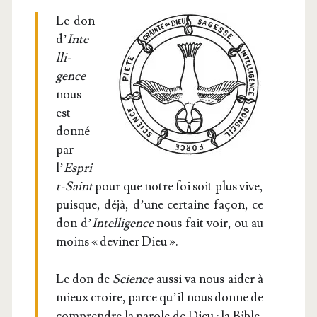
Le don
d’
Inte
l­li­
gence
nous
est
don­né
par
l’
Espri
t-Saint
pour que notre foi soit plus vive,
puisque, déjà, d’une cer­taine façon, ce
don d’
Intel­li­gence
nous fait voir, ou au
moins « devi­ner Dieu ».
Le don de
Science
aus­si va nous aider à
mieux croire, parce qu’il nous donne de
com­prendre la parole de Dieu : la Bible,