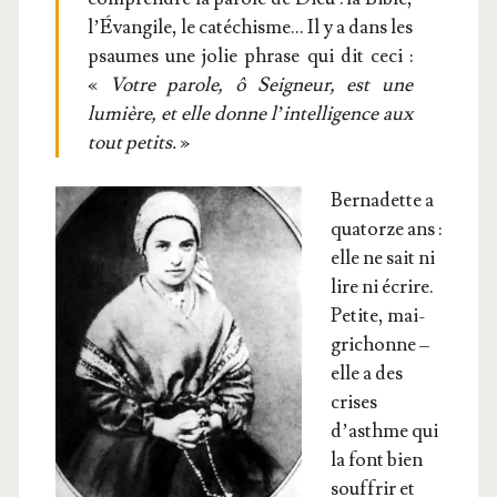
l’Évangile, le caté­chisme… Il y a dans les
psaumes une jolie phrase qui dit ceci :
«
Votre parole, ô Sei­gneur, est une
lumière, et elle donne l’intelligence aux
tout petits.
»
Ber­na­dette a
qua­torze ans :
elle ne sait ni
lire ni écrire.
Petite, mai­
gri­chonne –
elle a des
crises
d’asthme qui
la font bien
souf­frir et