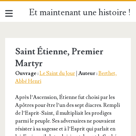
Et maintenant une histoire !
Catégorie :
<span>Le
Saint Étienne, Premier
Martyr
Saint
Ouvrage :
Le Saint du Jour
|
Auteur :
Berthet,
du
Abbé Henri
Jour</span>
Après l’As­cen­sion, Étienne fut choi­si par les
Apôtres pour être l’un des sept diacres. Rem­pli
de l’Es­prit-Saint, il mul­ti­pliait les pro­diges
par­mi le peuple. Ses adver­saires ne pou­vaient
résis­ter à sa sagesse et à l’Es­prit qui par­lait en