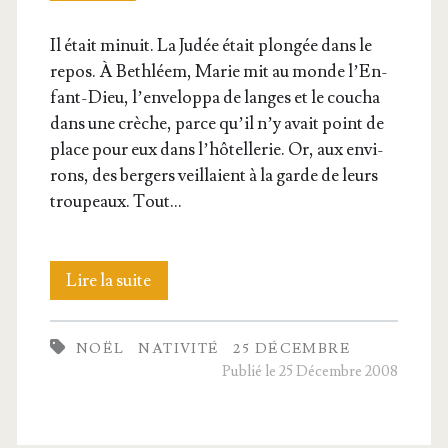
Il était minuit. La Judée était plon­gée dans le
repos. À Beth­léem, Marie mit au monde l’En­
fant-Dieu, l’en­ve­lop­pa de langes et le cou­cha
dans une crèche, parce qu’il n’y avait point de
place pour eux dans l’hô­tel­le­rie. Or, aux envi­
rons, des ber­gers veillaient à la garde de leurs
trou­peaux. Tout…
La
Lire la suite
Nati­
NOËL
NATIVITÉ
25 DÉCEMBRE
vi­
Publié le 25 Décembre 2008
té
de