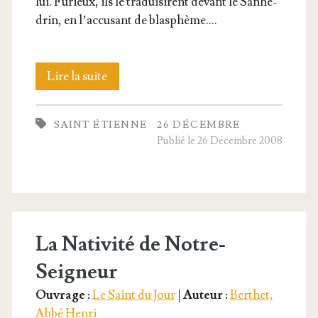
lui. Furieux, ils le tra­dui­sirent devant le San­hé­
drin, en l’ac­cu­sant de blasphème.…
Saint
Lire la suite
Étienne,
SAINT ÉTIENNE
26 DÉCEMBRE
Pre­
Publié le 26 Décembre 2008
mier
Martyr
La Nativité de Notre-
Seigneur
Ouvrage :
Le Saint du Jour
|
Auteur :
Berthet,
Abbé Henri