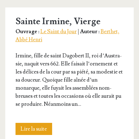
Notre-
Sainte Irmine, Vierge
Seigneur
Ouvrage :
Le Saint du Jour
|
Auteur :
Berthet,
Abbé Henri
Irmine, fille de saint Dago­bert II, roi d’Aus­tra­
sie, naquit vers 662. Elle fai­sait l’or­ne­ment et
les délices de la cour par sa pié­té, sa modes­tie et
sa dou­ceur. Quoique fille aînée d’un
monarque, elle fuyait les assem­blées nom­
breuses et toutes les occa­sions où elle aurait pu
se pro­duire. Néan­moins un…
Sainte
Lire la suite