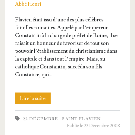
Abbé Henri
Fla­vien était issu d’une des plus célèbres
familles romaines. Appe­lé par l’empereur
Constan­tin à la charge de pré­fet de Rome, il se
fai­sait un hon­neur de favo­ri­ser de tout son
pou­voir l’é­ta­blis­se­ment du chris­tia­nisme dans
la capi­tale et dans tout l’empire. Mais, au
catho­lique Constan­tin, suc­cé­da son fils
Constance, qui…
Saint
Lire la suite
Fla­
22 DÉCEMBRE
SAINT FLAVIEN
vien,
Publié le 22 Décembre 2008
Martyr