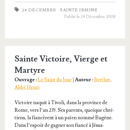
Irmine,
24 DÉCEMBRE
SAINTE IRMINE
Vierge
Publié le 24 Décembre 2008
Sainte Victoire, Vierge et
Martyre
Ouvrage :
Le Saint du Jour
|
Auteur :
Berthet,
Abbé Henri
Vic­toire naquit à Tivo­li, dans la pro­vince de
Rome, vers l’an 235. Ses parents, quoique chré­
tiens, la fian­cèrent à un païen nom­mé Eugène.
Dans l’es­poir de gagner son fian­cé à Jésus-