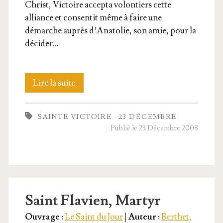
Christ, Vic­toire accep­ta volon­tiers cette
alliance et consen­tit même à faire une
démarche auprès d’A­na­to­lie, son amie, pour la
décider…
Sainte
Lire la suite
Vic­
SAINTE VICTOIRE
23 DÉCEMBRE
toire,
Publié le 23 Décembre 2008
Vierge
et
Martyre
Saint Flavien, Martyr
Ouvrage :
Le Saint du Jour
|
Auteur :
Berthet,