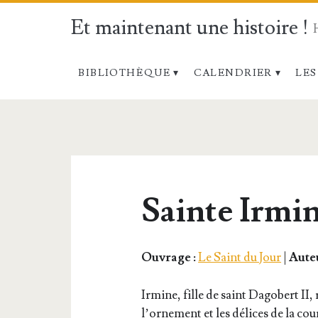
Et maintenant une histoire !
BIBLIOTHÈQUE
CALENDRIER
LES
Sainte Irmin
Ouvrage :
Le Saint du Jour
|
Auteu
Irmine, fille de saint Dago­bert II, r
l’or­ne­ment et les délices de la cour