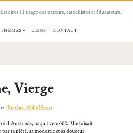
Histoires à l’usage des parents, catéchistes et éducateurs.
 THÈMES
LIENS
CONTACT
e, Vierge
r :
Berthet, Abbé Henri
oi d’Aus­tra­sie, naquit vers 662. Elle fai­sait
 par sa pié­té, sa modes­tie et sa dou­ceur.