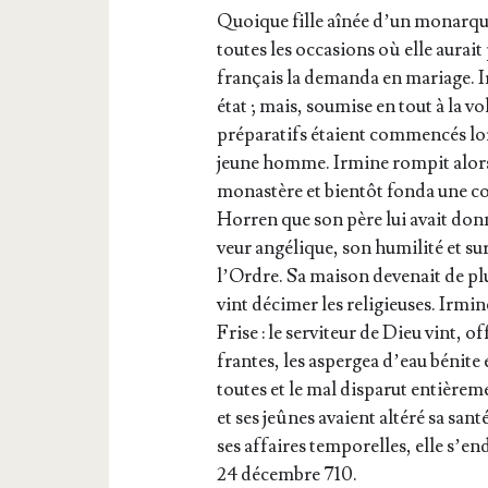
Quoique fille aînée d’un monarque,
toutes les occa­sions où elle aurai
fran­çais la deman­da en mariage. Ir
état ; mais, sou­mise en tout à la vo
pré­pa­ra­tifs étaient com­men­cés 
jeune homme. Irmine rom­pit alors
monas­tère et bien­tôt fon­da une co
Hor­ren que son père lui avait don­né
veur angé­lique, son humi­li­té et su
l’Ordre. Sa mai­son deve­nait de plu
vint déci­mer les reli­gieuses. Irmi
Frise : le ser­vi­teur de Dieu vint, o
frantes, les asper­gea d’eau bénite et
toutes et le mal dis­pa­rut entiè­re­m
et ses jeûnes avaient alté­ré sa san­
ses affaires tem­po­relles, elle s’en
24 décembre 710.