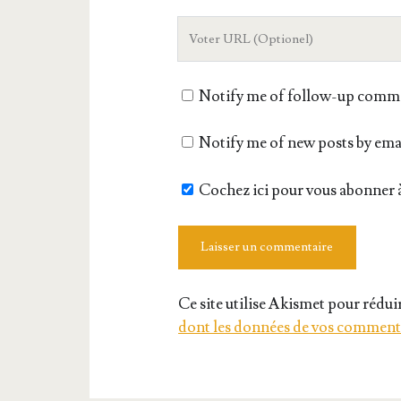
mail
L'URL
de
votre
Notify me of follow-up comme
site
Notify me of new posts by ema
Cochez ici pour vous abonner à
Ce site utilise Akismet pour réduir
dont les données de vos commenta