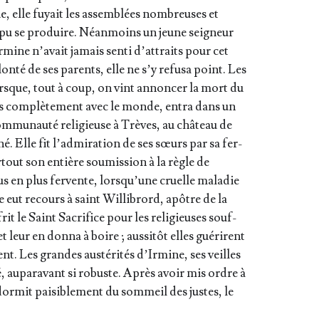
 elle fuyait les assem­blées nom­breuses et
t pu se pro­duire. Néan­moins un jeune sei­gneur
mine n’a­vait jamais sen­ti d’at­traits pour cet
lon­té de ses parents, elle ne s’y refu­sa point. Les
lorsque, tout à coup, on vint annon­cer la mort du
 com­plè­te­ment avec le monde, entra dans un
m­mu­nau­té reli­gieuse à Trèves, au châ­teau de
. Elle fit l’ad­mi­ra­tion de ses sœurs par sa fer­
r­tout son entière sou­mis­sion à la règle de
s en plus fer­vente, lors­qu’une cruelle mala­die
ne eut recours à saint Willi­brord, apôtre de la
ffrit le Saint Sacri­fice pour les reli­gieuses souf­
 leur en don­na à boire ; aus­si­tôt elles gué­rirent
ent. Les grandes aus­té­ri­tés d’Ir­mine, ses veilles
té, aupa­ra­vant si robuste. Après avoir mis ordre à
­dor­mit pai­si­ble­ment du som­meil des justes, le