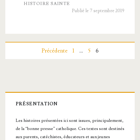
HISTOIRE SAINTE
nard
Publié le 7 septembre 2019
et
Colette
en avion
Pagination
Précédente
1
…
5
6
des
publications
Barre
latérale
PRÉSENTATION
principale
Les histoires présentées ici sont issues, principalement,
de la “bonne presse” catholique. Ces textes sont destinés
aux parents, catéchistes, éducateurs et aux jeunes