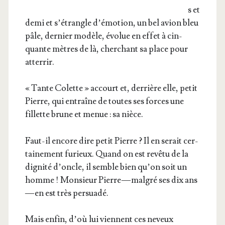
s et
demi et s’é­trangle d’é­mo­tion, un bel avion bleu
pâle, der­nier modèle, évo­lue en effet à cin­
quante mètres de là, cher­chant sa place pour
atterrir.
« Tante Colette » accourt et, der­rière elle, petit
Pierre, qui entraîne de toutes ses forces une
fillette brune et menue : sa nièce.
Faut-il encore dire petit Pierre ? Il en serait cer­
tai­ne­ment furieux. Quand on est revê­tu de la
digni­té d’oncle, il semble bien qu’on soit un
homme ! Mon­sieur Pierre — mal­gré ses dix ans
— en est très persuadé.
Mais enfin, d’où lui viennent ces neveux