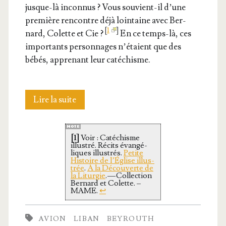
jusque-là incon­nus ? Vous sou­vient-il d’une
pre­mière ren­contre déjà loin­taine avec Ber­
[
1
]
nard, Colette et Cie ?
En ce temps-là, ces
impor­tants per­son­nages n’é­taient que des
bébés, appre­nant leur catéchisme.
His­
Lire la suite
toire
[1]
Voir : Caté­chisme
Sainte
illus­tré. Récits évan­gé­
liques illus­trés.
Petite
illus­
His­toire de l’É­glise illus­
trée
.
À la Décou­verte de
la Litur­gie
. — Col­lec­tion
trée
Ber­nard et Colette. –
MAME.
↩
–
Ber­
AVION
LIBAN
BEYROUTH