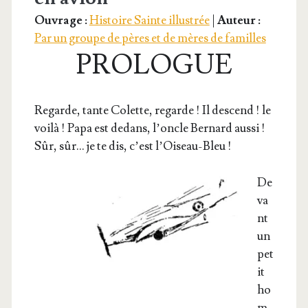
Ouvrage :
Histoire Sainte illustrée
|
Auteur :
Par un groupe de pères et de mères de familles
PROLOGUE
Regarde, tante Colette, regarde ! Il des­cend ! le
voi­là ! Papa est dedans, l’oncle Ber­nard aus­si !
Sûr, sûr… je te dis, c’est l’Oiseau-Bleu !
De
va
nt
un
pet
it
ho
m