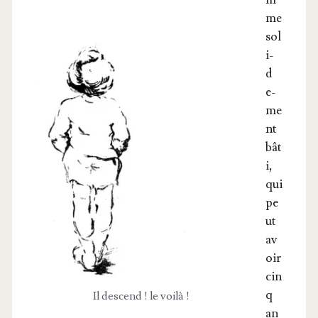
me
sol
i­
d
e­
me
nt
bât
i,
qui
pe
ut
av
oir
cin
q
Il des­cend ! le voilà !
an