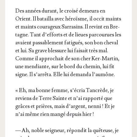
Des années durant, le croi­sé demeu­ra en
Orient. Il batailla avec héroïsme, il occit maints
et maints cou­ra­geux Sar­ra­sins. Il revint en Bre­
tagne. Tant d’ef­forts et de lieues par­cou­rues les
avaient pas­sa­ble­ment fati­gués, son bon che­val
et lui. Sa grave bles­sure lui fai­sait très mal.
Comme il appro­chait de son cher Ker-Mar­tin,
une men­diante, sur le bord du che­min, lui fit
signe. Il s’ar­rê­ta. Elle lui deman­da l’aumône.
« Eh, ma bonne femme, s’é­cria Tan­crède, je
reviens de Terre Sainte et n’ai rap­por­té que
grâces et prières, mais d’argent, nen­ni ! Et je
n’ai même rien man­gé depuis hier !
— Ah, noble sei­gneur, répon­dit la quê­teuse, je