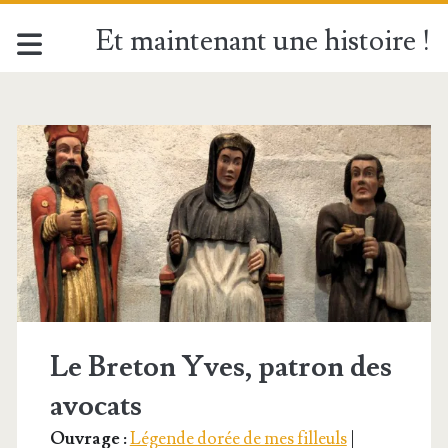
Et maintenant une histoire !
Étiquette :
<span>Saint
Yves</span>
Le Breton Yves, patron des
avocats
Ouvrage :
Légende dorée de mes filleuls
|