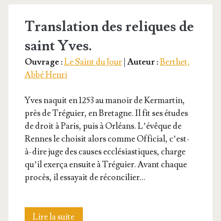
avocats
Translation des reliques de
saint Yves.
Ouvrage :
Le Saint du Jour
|
Auteur :
Berthet,
Abbé Henri
Yves naquit en 1253 au manoir de Ker­mar­tin,
près de Tré­guier, en Bre­tagne. Il fit ses études
de droit à Paris, puis à Orléans. L’é­vêque de
Rennes le choi­sit alors comme Offi­cial, c’est-
à-dire juge des causes ecclé­sias­tiques, charge
qu’il exer­ça ensuite à Tré­guier. Avant chaque
pro­cès, il essayait de réconcilier…
Trans­
Lire la suite