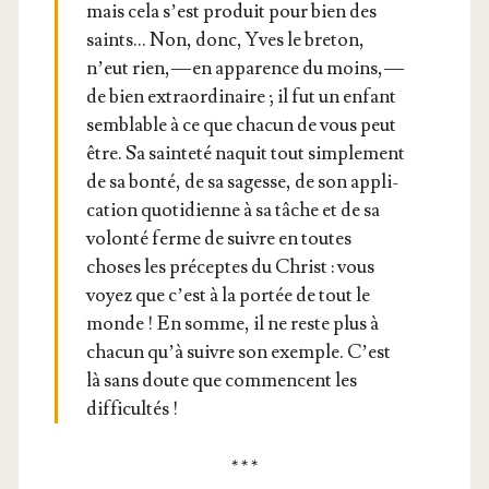
mais cela s’est pro­duit pour bien des
saints… Non, donc, Yves le bre­ton,
n’eut rien, — en appa­rence du moins, —
de bien extra­or­di­naire ; il fut un enfant
sem­blable à ce que cha­cun de vous peut
être. Sa sain­te­té naquit tout sim­ple­ment
de sa bon­té, de sa sagesse, de son appli­
ca­tion quo­ti­dienne à sa tâche et de sa
volon­té ferme de suivre en toutes
choses les pré­ceptes du Christ : vous
voyez que c’est à la por­tée de tout le
monde ! En somme, il ne reste plus à
cha­cun qu’à suivre son exemple. C’est
là sans doute que com­mencent les
difficultés !
* * *