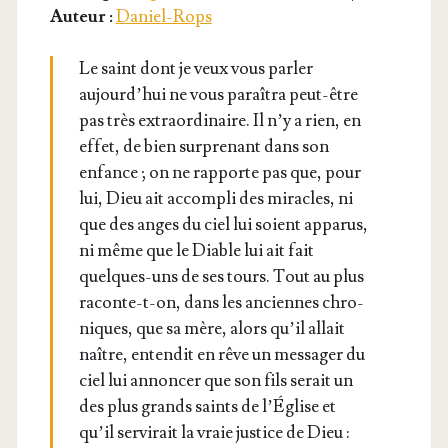
Auteur :
Daniel-Rops
Le saint dont je veux vous par­ler
aujourd’­hui ne vous paraî­tra peut-être
pas très extra­or­di­naire. Il n’y a rien, en
effet, de bien sur­pre­nant dans son
enfance ; on ne rap­porte pas que, pour
lui, Dieu ait accom­pli des miracles, ni
que des anges du ciel lui soient appa­rus,
ni même que le Diable lui ait fait
quelques-uns de ses tours. Tout au plus
raconte-t-on, dans les anciennes chro­
niques, que sa mère, alors qu’il allait
naître, enten­dit en rêve un mes­sa­ger du
ciel lui annon­cer que son fils serait un
des plus grands saints de l’Église et
qu’il ser­vi­rait la vraie jus­tice de Dieu :