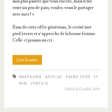
suis plus pauvre que vous encore, mais il me
reste un peu de pain, vou­lez-vous le par­ta­ger
avec moi ? »
Ému de cette offre géné­reuse, le croi­sé met
pied à terre et s’ap­proche de la bonne femme.
Celle-ci pous­sa un cri :
Le
Lire la suite
Bre­
BRETAGNE
AVOCAT
SAINT YVES
19
ton
MAI
JUSTICE
Yves,
Publié le 12 juillet 2014
patron
des