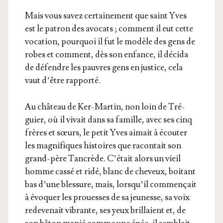
Mais vous savez cer­tai­ne­ment que saint Yves
est le patron des avo­cats ; com­ment il eut cette
voca­tion, pour­quoi il fut le modèle des gens de
robes et com­ment, dès son enfance, il déci­da
de défendre les pauvres gens en jus­tice, cela
vaut d’être rapporté.
Au châ­teau de Ker-Mar­tin, non loin de Tré­
guier, où il vivait dans sa famille, avec ses cinq
frères et sœurs, le petit Yves aimait à écou­ter
les magni­fiques his­toires que racon­tait son
grand-père Tan­crède. C’é­tait alors un vieil
homme cas­sé et ridé, blanc de che­veux, boi­tant
bas d’une bles­sure, mais, lors­qu’il com­men­çait
à évo­quer les prouesses de sa jeu­nesse, sa voix
rede­ve­nait vibrante, ses yeux brillaient et, de