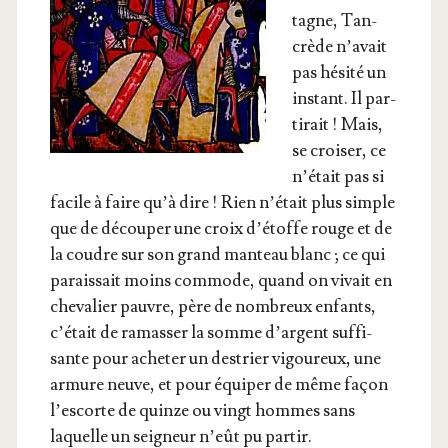
tagne, Tan­
crède n’a­vait
pas hési­té un
ins­tant. Il par­
ti­rait ! Mais,
se croi­ser, ce
n’é­tait pas si
facile à faire qu’à dire ! Rien n’é­tait plus simple
que de décou­per une croix d’é­toffe rouge et de
la coudre sur son grand man­teau blanc ; ce qui
parais­sait moins com­mode, quand on vivait en
che­va­lier pauvre, père de nom­breux enfants,
c’é­tait de ramas­ser la somme d’argent suf­fi­
sante pour ache­ter un des­trier vigou­reux, une
armure neuve, et pour équi­per de même façon
l’es­corte de quinze ou vingt hommes sans
laquelle un sei­gneur n’eût pu partir.