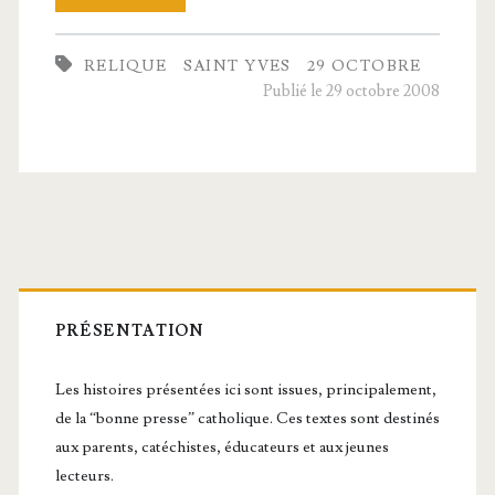
la­
RELIQUE
SAINT YVES
29 OCTOBRE
tion
Publié le 29 octobre 2008
des
reliques
de
saint Yves.
Barre
latérale
PRÉSENTATION
principale
Les histoires présentées ici sont issues, principalement,
de la “bonne presse” catholique. Ces textes sont destinés
aux parents, catéchistes, éducateurs et aux jeunes
lecteurs.