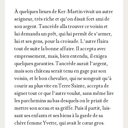
À quelques lieues de Ker-Mar­tin vivait un autre
sei­gneur, très riche et qu’on disait fort ami de
son argent. Tan­crède alla trou­ver ce voi­sin et
lui deman­da un prêt, qui lui per­mît de s’ar­mer,
lui et ses gens, pour la croi­sade. L’autre flai­ra
tout de suite la bonne affaire. Il accep­ta avec
empres­se­ment, mais, bien enten­du, il exi­gea
quelques garan­ties. Tan­crède aurait l’argent,
mais son châ­teau serait tenu en gage par son
voi­sin, et le bon che­va­lier, qui ne son­geait qu’à
cou­rir au plus vite en Terre Sainte, accep­ta de
signer tout ce que l’autre vou­lut, sans même lire
les par­che­mins au bas des­quels on le priait de
mettre son sceau et sa griffe. Puis il par­tit, lais­
sant ses enfants et ses biens à la garde de sa
chère femme Yvette, qui avait le cœur gros.