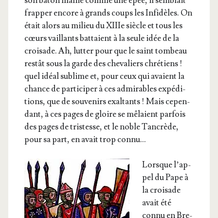
son bâton manié comme une épée, il sem­blait
frap­per encore à grands coups les Infi­dèles. On
était alors au milieu du XIIIe siècle et tous les
cœurs vaillants bat­taient à la seule idée de la
croi­sade. Ah, lut­ter pour que le saint tom­beau
res­tât sous la garde des che­va­liers chré­tiens !
quel idéal sublime et, pour ceux qui avaient la
chance de par­ti­ci­per à ces admi­rables expé­di­
tions, que de sou­ve­nirs exal­tants ! Mais cepen­
dant, à ces pages de gloire se mêlaient par­fois
des pages de tris­tesse, et le noble Tan­crède,
pour sa part, en avait trop connu…
Lorsque l’ap­
pel du Pape à
la croi­sade
avait été
connu en Bre­