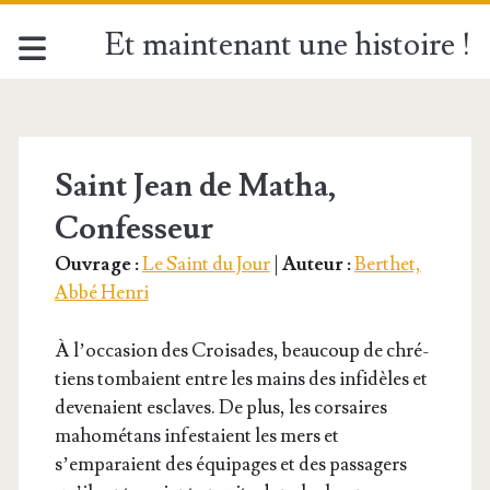
Et maintenant une histoire !
Étiquette :
<span>Saint
Saint Jean de Matha,
Confesseur
Jean
Ouvrage :
Le Saint du Jour
|
Auteur :
Berthet,
de
Abbé Henri
Matha</span>
À l’oc­ca­sion des Croi­sades, beau­coup de chré­
tiens tom­baient entre les mains des infi­dèles et
deve­naient esclaves. De plus, les cor­saires
maho­mé­tans infes­taient les mers et
s’emparaient des équi­pages et des pas­sa­gers