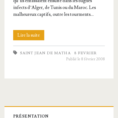
qu’ils entas­saient ensuite dans les bagnes
infects d’Al­ger, de Tunis ou du Maroc. Les
mal­heu­reux cap­tifs, outre les tourments…
Saint
Lire la suite
Jean
SAINT JEAN DE MATHA
8 FEVRIER
de
Publié le 8 février 2008
Matha,
Confesseur
Barre
PRÉSENTATION