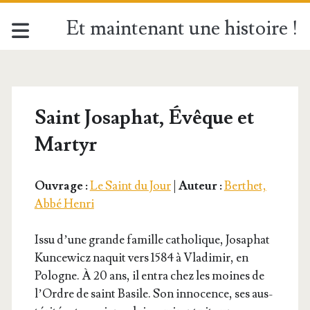
Et maintenant une histoire !
Saint Josaphat, Évêque et
Martyr
Ouvrage :
Le Saint du Jour
|
Auteur :
Berthet,
Abbé Henri
Issu d’une grande famille catho­lique, Josa­phat
Kun­ce­wicz naquit vers 1584 à Vla­di­mir, en
Pologne. À 20 ans, il entra chez les moines de
l’Ordre de saint Basile. Son inno­cence, ses aus­