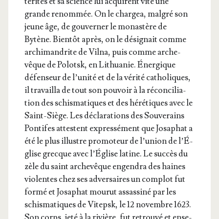
té­ri­tés et sa science lui acquirent vite une
grande renom­mée. On le char­gea, mal­gré son
jeune âge, de gou­ver­ner le monas­tère de
Bytène. Bien­tôt après, on le dési­gnait comme
archi­man­drite de Vil­na, puis comme arche­
vêque de Polotsk, en Lithua­nie. Éner­gique
défen­seur de l’u­ni­té et de la véri­té catho­liques,
il tra­vailla de tout son pou­voir à la récon­ci­lia­
tion des schis­ma­tiques et des héré­tiques avec le
Saint-Siège. Les décla­ra­tions des Sou­ve­rains
Pon­tifes attestent expres­sé­ment que Josa­phat a
été le plus illustre pro­mo­teur de l’u­nion de l’É­
glise grecque avec l’É­glise latine. Le suc­cès du
zèle du saint arche­vêque engen­dra des haines
vio­lentes chez ses adver­saires un com­plot fut
for­mé et Josa­phat mou­rut assas­si­né par les
schis­ma­tiques de Vitepsk, le 12 novembre 1623.
Son corps, jeté à la rivière, fut retrou­vé et ense­