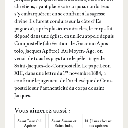
chré­tiens, ayant pla­cé son corps sur un bateau,
s’y embar­quèrent en se confiant à la sagesse
divine. Ils furent conduits sur la côte d’Es­
pagne où, après plu­sieurs miracles, le corps fut
dépo­sé dans une église, en un lieu appe­lé depuis
Com­pos­telle (abré­via­tion de Gia­co­mo Apos­
to­lo, Jacques Apôtre). Au Moyen-Âge, on
venait de tous les pays faire le pèle­ri­nage de
Saint-Jacques-de-Com­pos­telle. Le pape Léon
er
XIII, dans une lettre du 1
novembre 1884, a
confir­mé le juge­ment de l’ar­che­vêque de Com­
pos­telle sur l’au­then­ti­ci­té du corps de saint
Jacques.
Vous aimerez aussi :
Saint Barnabé,
Saint Simon et
14. Jésus choisit
Apôtre
Saint Jude,
ses apôtres