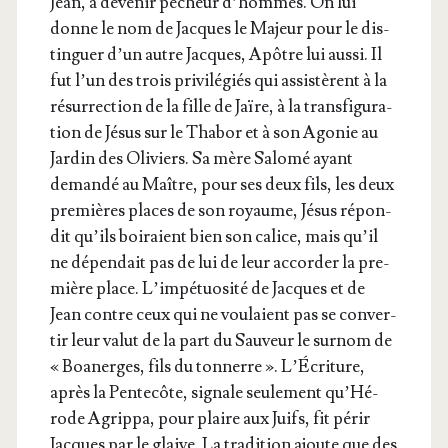
Jean, à deve­nir pêcheur d’hommes. On lui
donne le nom de Jacques le Majeur pour le dis­
tin­guer d’un autre Jacques, Apôtre lui aus­si. Il
fut l’un des trois pri­vi­lé­giés qui assis­tèrent à la
résur­rec­tion de la fille de Jaïre, à la trans­fi­gu­ra­
tion de Jésus sur le Tha­bor et à son Ago­nie au
Jar­din des Oli­viers. Sa mère Salo­mé ayant
deman­dé au Maître, pour ses deux fils, les deux
pre­mières places de son royaume, Jésus répon­
dit qu’ils boi­raient bien son calice, mais qu’il
ne dépen­dait pas de lui de leur accor­der la pre­
mière place. L’im­pé­tuo­si­té de Jacques et de
Jean contre ceux qui ne vou­laient pas se conver­
tir leur valut de la part du Sau­veur le sur­nom de
« Boa­nerges, fils du ton­nerre ». L’É­cri­ture,
après la Pen­te­côte, signale seule­ment qu’­Hé­
rode Agrip­pa, pour plaire aux Juifs, fit périr
Jacques par le glaive. La tra­di­tion ajoute que des