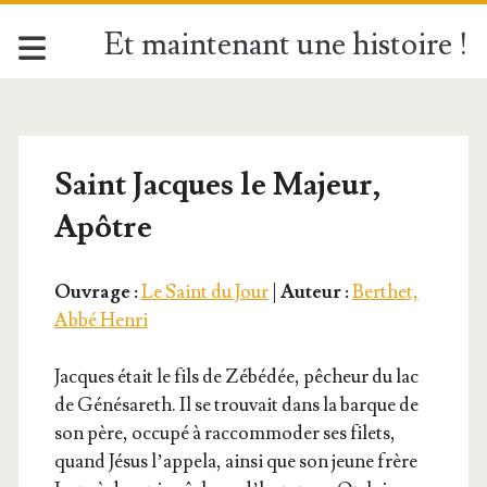
Et maintenant une histoire !
Saint Jacques le Majeur,
Apôtre
Ouvrage :
Le Saint du Jour
|
Auteur :
Berthet,
Abbé Henri
Jacques était le fils de Zébé­dée, pêcheur du lac
de Géné­sa­reth. Il se trou­vait dans la barque de
son père, occu­pé à rac­com­mo­der ses filets,
quand Jésus l’ap­pe­la, ain­si que son jeune frère