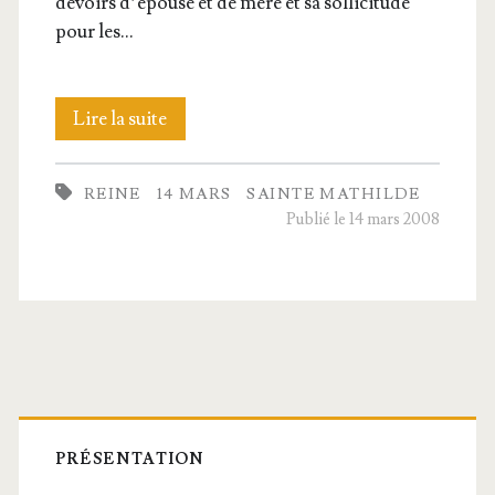
devoirs d’é­pouse et de mère et sa sol­li­ci­tude
pour les…
Sainte
Lire la suite
Mathilde,
REINE
14 MARS
SAINTE MATHILDE
Reine,
Publié le 14 mars 2008
Veuve
Barre
latérale
PRÉSENTATION