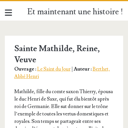
Et maintenant une histoire !
Étiquette :
<span>Sainte
Sainte Mathilde, Reine,
Veuve
Mathilde</span>
Ouvrage :
Le Saint du Jour
|
Auteur :
Berthet,
Abbé Henri
Mathilde, fille du comte saxon Thier­ry, épou­sa
le duc Hen­ri de Saxe, qui fut élu bien­tôt après
roi de Ger­ma­nie. Elle sut don­ner sur le trône
l’exemple de toutes les ver­tus domes­tiques et
royales. Son temps se par­ta­geait entre ses