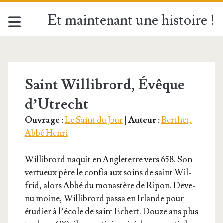
Et maintenant une histoire !
Étiquette :
<span>Saint
Saint Willibrord, Évêque
d’Utrecht
Willibrord</span>
Ouvrage :
Le Saint du Jour
|
Auteur :
Berthet,
Abbé Henri
Willi­brord naquit en Angle­terre vers 658. Son
ver­tueux père le confia aux soins de saint Wil­
frid, alors Abbé du monas­tère de Ripon. Deve­
nu moine, Willi­brord pas­sa en Irlande pour
étu­dier à l’é­cole de saint Ecbert. Douze ans plus