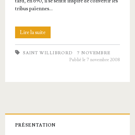
tard, en 690, il se sen­tit ins­pi­ré de conver­tir les
tri­bus païennes…
Saint
Lire la suite
Willi­
SAINT WILLIBRORD
7 NOVEMBRE
brord,
Publié le 7 novembre 2008
Évêque
d’Utrecht
Barre
latérale
PRÉSENTATION