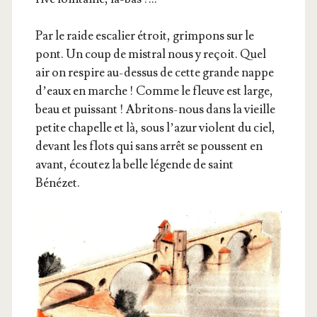
Par le raide esca­lier étroit, grim­pons sur le
pont. Un coup de mis­tral nous y reçoit. Quel
air on res­pire au-des­sus de cette grande nappe
d’eaux en marche ! Comme le fleuve est large,
beau et puis­sant ! Abri­tons-nous dans la vieille
petite cha­pelle et là, sous l’a­zur violent du ciel,
devant les flots qui sans arrêt se poussent en
avant, écou­tez la belle légende de saint
Bénézet.