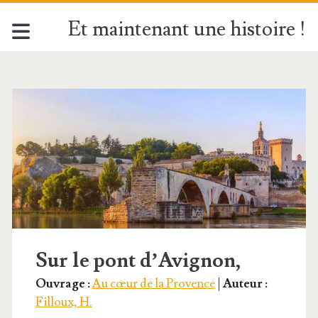
Et maintenant une histoire !
Étiquette :
<span>Pont</span>
Sur le pont d’Avignon,
Ouvrage :
Au cœur de la Provence
|
Auteur :
Filloux, H.