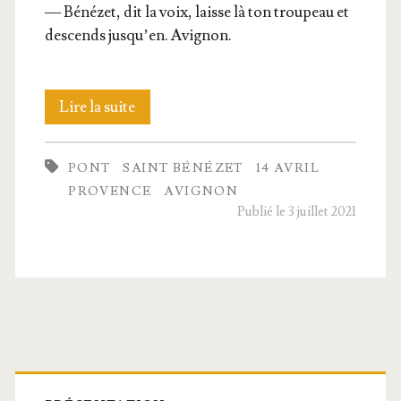
— Béné­zet, dit la voix, laisse là ton trou­peau et
des­cends jus­qu’en. Avignon.
Sur
Lire la suite
le
PONT
SAINT BÉNÉZET
14 AVRIL
pont
PROVENCE
AVIGNON
d’Avignon,
Publié le 3 juillet 2021
Barre