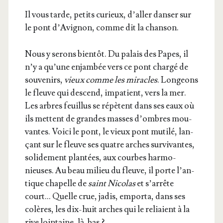
Il vous tarde, petits curieux, d’al­ler dan­ser sur
le pont d’A­vi­gnon, comme dit la chanson.
Nous y serons bien­tôt. Du palais des Papes, il
n’y a qu’une enjam­bée vers ce pont char­gé de
sou­ve­nirs,
vieux comme les miracles
. Lon­geons
le fleuve qui des­cend, impa­tient, vers la mer.
Les arbres feuillus se répètent dans ses eaux où
ils mettent de grandes masses d’ombres mou­
vantes. Voi­ci le pont, le vieux pont muti­lé, lan­
çant sur le fleuve ses quatre arches sur­vi­vantes,
soli­de­ment plan­tées, aux courbes har­mo­
nieuses. Au beau milieu du fleuve, il porte l’an­
tique cha­pelle de
saint Nico­las
et s’ar­rête
court… Quelle crue, jadis, empor­ta, dans ses
colères, les dix-huit arches qui le reliaient à la
rive loin­taine, là-bas ?…