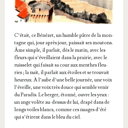
C’é­tait, ce Béné­zet, un humble pâtre de la mon­
tagne qui, jour après jour, pais­sait ses mou­tons.
Âme simple, il par­lait, dès le matin, avec les
fleurs qui s’é­veillaient dans la prai­rie, avec le
ruis­se­let qui fai­sait sa cour aux menthes fleu­
ries ; la nuit, il par­lait aux étoiles et se trou­vait
heu­reux. À l’aube d’une belle jour­née, une voix
l’é­veille, une voix très douce qui semble venir
du Para­dis. Le ber­ger, éton­né, ouvre les yeux :
un ange volète au-des­sus de lui, dra­pé dans de
longs voiles blancs, comme ces nuages d’é­té
qui s’é­tirent dans le bleu du ciel.