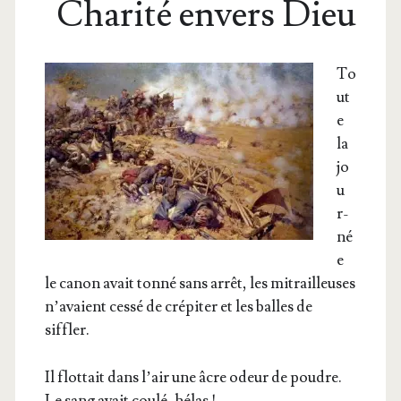
Charité envers Dieu
T
o
ut
e
la
jo
u
r­
né
e
le canon avait ton­né sans arrêt, les mitrailleuses
n’avaient ces­sé de cré­pi­ter et les balles de
siffler.
Il flot­tait dans l’air une âcre odeur de poudre.
Le sang avait cou­lé, hélas !