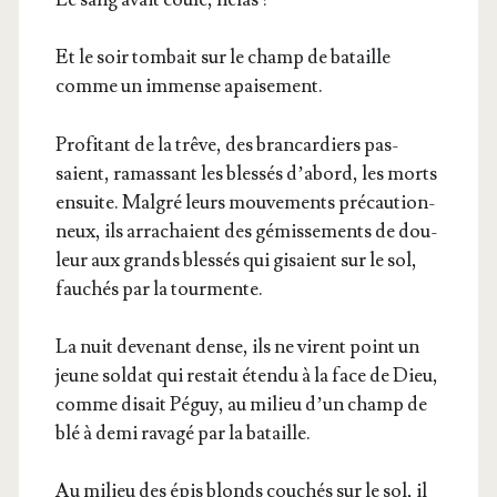
Et le soir tom­bait sur le champ de bataille
comme un immense apaisement.
Pro­fi­tant de la trêve, des bran­car­diers pas­
saient, ramas­sant les bles­sés d’abord, les morts
ensuite. Mal­gré leurs mou­ve­ments pré­cau­tion­
neux, ils arra­chaient des gémis­se­ments de dou­
leur aux grands bles­sés qui gisaient sur le sol,
fau­chés par la tourmente.
La nuit deve­nant dense, ils ne virent point un
jeune sol­dat qui res­tait éten­du à la face de Dieu,
comme disait Péguy, au milieu d’un champ de
blé à demi rava­gé par la bataille.
Au milieu des épis blonds cou­chés sur le sol, il