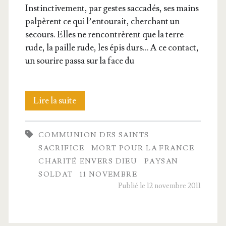
Ins­tinc­ti­ve­ment, par gestes sac­ca­dés, ses mains
pal­pèrent ce qui l’entourait, cher­chant un
secours. Elles ne ren­con­trèrent que la terre
rude, la paille rude, les épis durs… A ce contact,
un sou­rire pas­sa sur la face du
Pierre,
Lire la suite
sol­
COMMUNION DES SAINTS
dat
SACRIFICE
MORT POUR LA FRANCE
de
CHARITÉ ENVERS DIEU
PAYSAN
SOLDAT
11 NOVEMBRE
chez nous
Publié le 12 novembre 2011