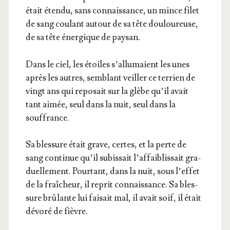
était éten­du, sans connais­sance, un mince filet
de sang cou­lant autour de sa tête dou­lou­reuse,
de sa tête éner­gique de paysan.
Dans le ciel, les étoiles s’allumaient les unes
après les autres, sem­blant veiller ce ter­rien de
vingt ans qui repo­sait sur la glèbe qu’il avait
tant aimée, seul dans la nuit, seul dans la
souffrance.
Sa bles­sure était grave, certes, et la perte de
sang conti­nue qu’il subis­sait l’affaiblissait gra­
duel­le­ment. Pour­tant, dans la nuit, sous l’effet
de la fraî­cheur, il reprit connais­sance. Sa bles­
sure brû­lante lui fai­sait mal, il avait soif, il était
dévo­ré de fièvre.