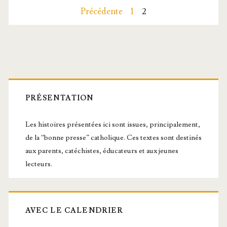
Pagination
Précédente
1
2
Jésus
des
meurt
sur
publications
Barre
la Croix
latérale
PRÉSENTATION
principale
Les histoires présentées ici sont issues, principalement,
de la “bonne presse” catholique. Ces textes sont destinés
aux parents, catéchistes, éducateurs et aux jeunes
lecteurs.
AVEC LE CALENDRIER