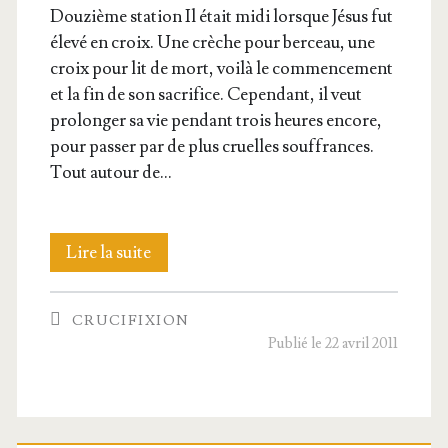
Dou­zième sta­tion Il était midi lorsque Jésus fut
éle­vé en croix. Une crèche pour ber­ceau, une
croix pour lit de mort, voi­là le com­men­ce­ment
et la fin de son sacri­fice. Cepen­dant, il veut
pro­lon­ger sa vie pen­dant trois heures encore,
pour pas­ser par de plus cruelles souf­frances.
Tout autour de…
XII.
Lire la suite
Che­
CRUCIFIXION
min
Publié le 22 avril 2011
de
Croix
–