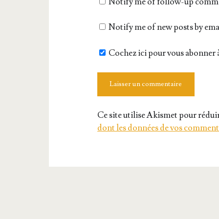
Notify me of follow-up comme
site
Notify me of new posts by ema
Cochez ici pour vous abonner à
Ce site utilise Akismet pour réduir
dont les données de vos commenta