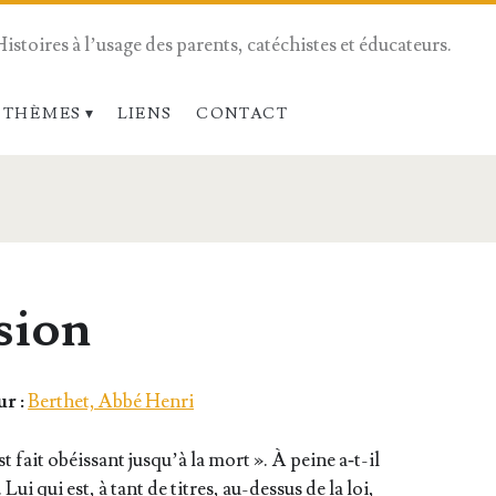
Histoires à l’usage des parents, catéchistes et éducateurs.
 THÈMES
LIENS
CONTACT
sion
r :
Berthet, Abbé Henri
t fait obéis­sant jus­qu’à la mort ». À peine a‑t-il
Lui qui est, à tant de titres, au-des­sus de la loi,