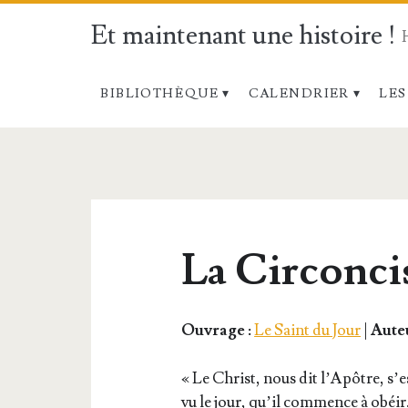
Et maintenant une histoire !
BIBLIOTHÈQUE
CALENDRIER
LES
La Circonci
Ouvrage :
Le Saint du Jour
|
Auteu
« Le Christ, nous dit l’A­pôtre, s’es
vu le jour, qu’il com­mence à obéir. 