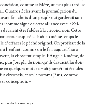
cir­con­ci­sion, comme sa Mère, un peu plus tard, se
tion… Quatre siècles avant la pro­mul­ga­tion du
avait fait choix d’un peuple qui gar­de­rait son
es : comme signe de cette alliance avec le Sei­
 devaient être fidèles à la cir­con­ci­sion. Cette
te­nance au peuple élu, était en même temps le
d’ef­fa­cer le péché ori­gi­nel. On pro­fi­tait de la
 à l’en­fant, comme on le fait aujourd’­hui à
au­veur, la chose fut simple : l’Ange lui-même, de
rie, puis Joseph, du nom qu’ils devaient lui don­
e en quelques mots : « Huit jours étant écou­lés
l fut cir­con­cis, et on le nom­ma Jésus, comme
 sa conception. »
rennes de la concierge.