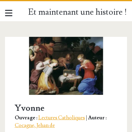
Et maintenant une histoire !
Catégorie :
<span>Cocagne,
Jehan
de</span>
Yvonne
Ouvrage :
Lectures Catholiques
|
Auteur :
Cocagne, Jehan de