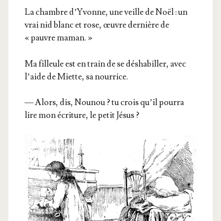
La chambre d’Y­vonne, une veille de Noël : un
vrai nid blanc et rose, œuvre der­nière de
« pauvre maman. »
Ma filleule est en train de se désha­biller, avec
l’aide de Miette, sa nourrice.
— Alors, dis, Nou­nou ? tu crois qu’il pour­ra
lire mon écri­ture, le petit Jésus ?