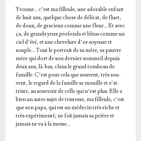
Yvonne… c’est ma filleule, une ado­rable enfant
de huit ans, quelque chose de déli­cat, de fluet,
de doux, de gra­cieux comme une fleur… Et avec
ça, de grands yeux pro­fonds et bleus comme un
ciel d’é­té, et une che­ve­lure d’or soyeuse et
souple… Tout le por­trait de sa mère, sa pauvre
mère qui dort de son der­nier som­meil depuis
deux ans, là-bas, clans le grand tom­beau de
famille. C’est pour cela que sou­vent, très sou­
vent, le regard de la famille se mouille et s’at­
triste, au sou­ve­nir de celle qui n’est plus. Elle a
bien un autre sujet de tris­tesse, ma filleule, c’est
que son papa, qui est un méde­cin très riche et
très expé­ri­men­té, ne fait jamais sa prière et
jamais ne va à la messe…