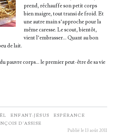
prend, réchauffe son petit corps
bien maigre, tout tran­si de froid. Et
une autre main s’ap­proche pour la
même caresse. Le scout, bien­tôt,
vient l’embrasser… Quant au bon
peu de lait.
du pauvre corps… le pre­mier peut-être de sa vie
ËL
ENFANT-JÉSUS
ESPÉRANCE
NÇOIS D'ASSISE
Publié le 13 août 2011