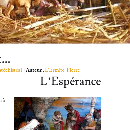
t…
atéchistes I
|
Auteur :
L'Ermite, Pierre
L’Espérance
u à