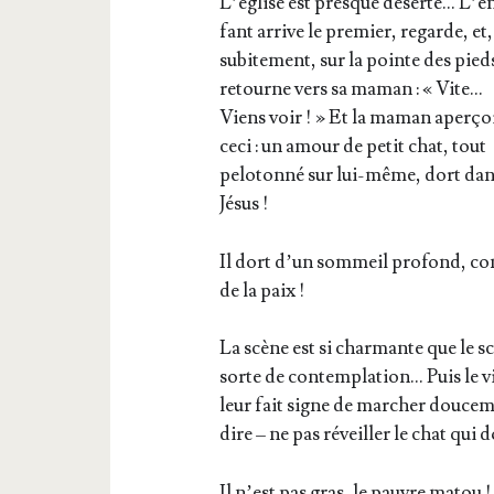
L’é­glise est presque déserte… L’e
fant arrive le pre­mier, regarde, et,
subi­te­ment, sur la pointe des pied
retourne vers sa maman : « Vite…
Viens voir ! » Et la maman aper­ço
ceci : un amour de petit chat, tout
pelo­ton­né sur lui-même, dort dans
Jésus !
Il dort d’un som­meil pro­fond, co
de la paix !
La scène est si char­mante que le sc
sorte de contem­pla­tion… Puis le v
leur fait signe de mar­cher dou­ce­
dire – ne pas réveiller le chat qui d
Il n’est pas gras, le pauvre matou !