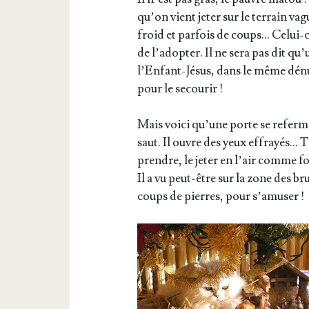
qu’on vient jeter sur le ter­rain va
froid et par­fois de coups… Celui-c
de l’a­dop­ter. Il ne sera pas dit q
l’En­fant-Jésus, dans le même dénu
pour le secourir !
Mais voi­ci qu’une porte se referme
saut. Il ouvre des yeux effrayés… 
prendre, le jeter en l’air comme fon
Il a vu peut-être sur la zone des b
coups de pierres, pour s’amuser !