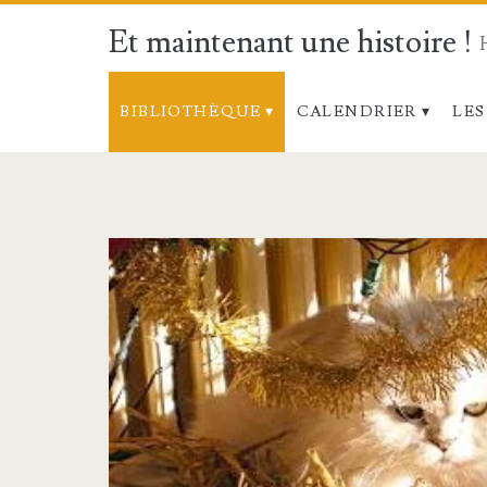
Et maintenant une histoire !
BIBLIOTHÈQUE
CALENDRIER
LES
Catégorie :
<span>I.
Les
vertus
théologales</spa