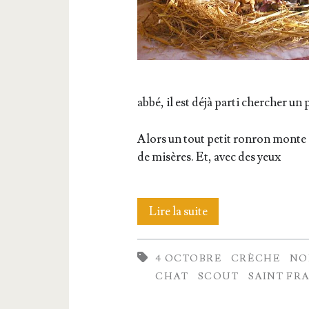
abbé, il est déjà par­ti cher­cher un 
Alors un tout petit ron­ron monte 
de misères. Et, avec des yeux
Le
Lire la suite
petit chat…
4 OCTOBRE
CRÈCHE
NO
CHAT
SCOUT
SAINT FRA