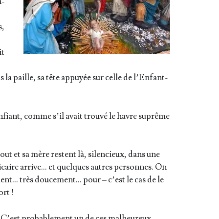
n­
s,
it
 la paille, sa tête appuyée sur celle de l’Enfant-
nfiant, comme s’il avait trou­vé le havre suprême
out et sa mère res­tent là, silen­cieux, dans une
icaire arrive… et quelques autres per­sonnes. On
ment… très dou­ce­ment… pour – c’est le cas de le
ort !
 C’est pro­ba­ble­ment un de ces mal­heu­reux