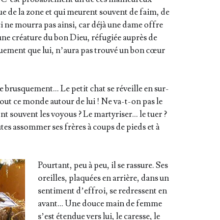
gue de la zone et qui meurent sou­vent de faim, de
i ne mour­ra pas ain­si, car déjà une dame offre
u’une créa­ture du bon Dieu, réfu­giée auprès de
e­ment que lui, n’au­ra pas trou­vé un bon cœur
 brus­que­ment… Le petit chat se réveille en sur­
Tout ce monde autour de lui ! Ne va-t-on pas le
t sou­vent les voyous ? Le mar­ty­ri­ser… le tuer ?
rutes assom­mer ses frères à coups de pieds et à
Pour­tant, peu à peu, il se ras­sure. Ses
oreilles, pla­quées en arrière, dans un
sen­ti­ment d’ef­froi, se redressent en
avant… Une douce main de femme
s’est éten­due vers lui, le caresse, le