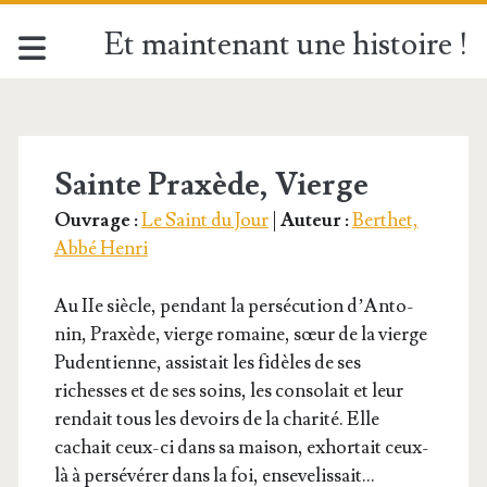
Et maintenant une histoire !
Étiquette :
<span>Sainte
Sainte Praxède, Vierge
Ouvrage :
Le Saint du Jour
|
Auteur :
Berthet,
Praxède</span>
Abbé Henri
Au IIe siècle, pen­dant la per­sé­cu­tion d’An­to­
nin, Praxède, vierge romaine, sœur de la vierge
Puden­tienne, assis­tait les fidèles de ses
richesses et de ses soins, les conso­lait et leur
ren­dait tous les devoirs de la cha­ri­té. Elle
cachait ceux-ci dans sa mai­son, exhor­tait ceux-
là à per­sé­vé­rer dans la foi, ensevelissait…