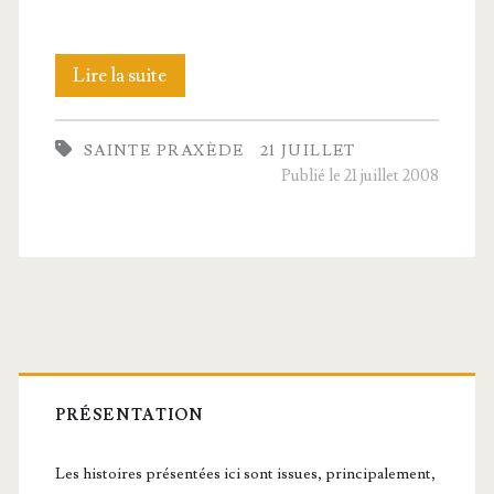
Sainte
Lire la suite
Praxède,
SAINTE PRAXÈDE
21 JUILLET
Vierge
Publié le 21 juillet 2008
Barre
latérale
PRÉSENTATION
principale
Les histoires présentées ici sont issues, principalement,