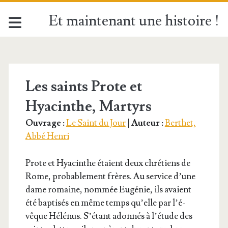
Et maintenant une histoire !
Étiquette :
<span>Saint
Les saints Prote et
Hyacinthe, Martyrs
Prote</span>
Ouvrage :
Le Saint du Jour
|
Auteur :
Berthet,
Abbé Henri
Prote et Hya­cinthe étaient deux chré­tiens de
Rome, pro­ba­ble­ment frères. Au ser­vice d’une
dame romaine, nom­mée Eugé­nie, ils avaient
été bap­ti­sés en même temps qu’elle par l’é­
vêque Hélé­nus. S’é­tant adon­nés à l’é­tude des