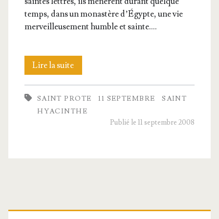
saintes lettres, ils menèrent durant quelque
temps, dans un monas­tère d’É­gypte, une vie
mer­veilleu­se­ment humble et sainte.…
Les
Lire la suite
saints
SAINT PROTE
11 SEPTEMBRE
SAINT
Prote
HYACINTHE
et
Publié le 11 septembre 2008
Hya­
cinthe,
Martyrs
Barre