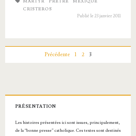
MARTYR
PRÊTRE
MEXIQUE
CRISTEROS
Publié le 23 janvier 2011
Pagination
Précédente
1
2
3
des
publications
Barre
latérale
PRÉSENTATION
principale
Les histoires présentées ici sont issues, principalement,
de la “bonne presse” catholique. Ces textes sont destinés