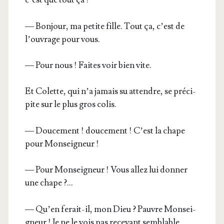
— Bon­jour, ma petite fille. Tout ça, c’est de
l’ouvrage pour vous.
— Pour nous ! Faites voir bien vite.
Et Colette, qui n’a jamais su attendre, se pré­ci­
pite sur le plus gros colis.
— Dou­ce­ment ! dou­ce­ment ! C’est la chape
pour Monseigneur !
— Pour Mon­sei­gneur ! Vous allez lui don­ner
une chape ?…
— Qu’en ferait-il, mon Dieu ? Pauvre Mon­sei­
gneur ! Je ne le vois pas rece­vant sem­blable