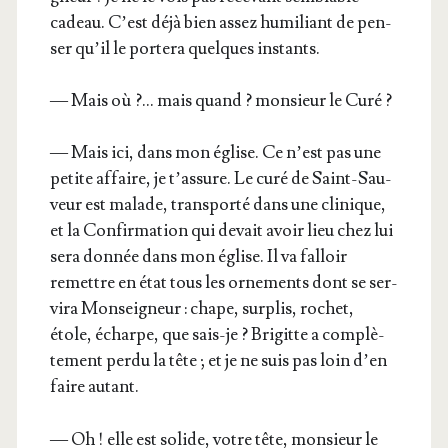
cadeau. C’est déjà bien assez humi­liant de pen­
ser qu’il le por­te­ra quelques instants.
— Mais où ?… mais quand ? mon­sieur le Curé ?
— Mais ici, dans mon église. Ce n’est pas une
petite affaire, je t’assure. Le curé de Saint-Sau­
veur est malade, trans­por­té dans une cli­nique,
et la Confir­ma­tion qui devait avoir lieu chez lui
sera don­née dans mon église. Il va fal­loir
remettre en état tous les orne­ments dont se ser­
vi­ra Mon­sei­gneur : chape, sur­plis, rochet,
étole, écharpe, que sais-je ? Bri­gitte a com­plè­
te­ment per­du la tête ; et je ne suis pas loin d’en
faire autant.
— Oh ! elle est solide, votre tête, mon­sieur le