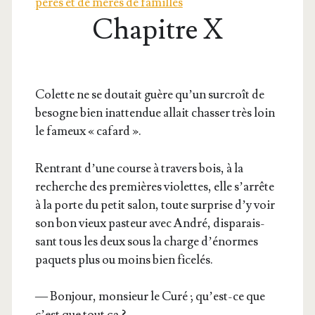
pères et de mères de familles
Chapitre X
Colette ne se dou­tait guère qu’un sur­croît de
besogne bien inat­ten­due allait chas­ser très loin
le fameux « cafard ».
Ren­trant d’une course à tra­vers bois, à la
recherche des pre­mières vio­lettes, elle s’arrête
à la porte du petit salon, toute sur­prise d’y voir
son bon vieux pas­teur avec André, dis­pa­rais­
sant tous les deux sous la charge d’énormes
paquets plus ou moins bien ficelés.
— Bon­jour, mon­sieur le Curé ; qu’est-ce que
c’est que tout ça ?