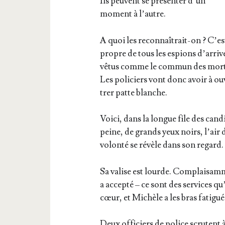
Ils peuvent se pré­sen­ter d’un
moment à l’autre.
A quoi les recon­naî­trait-on ? C’es
propre de tous les espions d’arriv
vêtus comme le com­mun des mor­tel
Les poli­ciers vont donc avoir à ou
trer patte blanche.
Voi­ci, dans la longue file des can­di
peine, de grands yeux noirs, l’air
volon­té se révèle dans son regard.
Sa valise est lourde. Com­plai­sam­m
a accep­té – ce sont des ser­vices 
cœur, et Michèle a les bras fatigué
Deux offi­ciers de police scrutent à