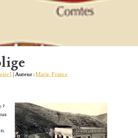
lige
oire I
|
Auteur :
Marie-France
e ?
tous
on.