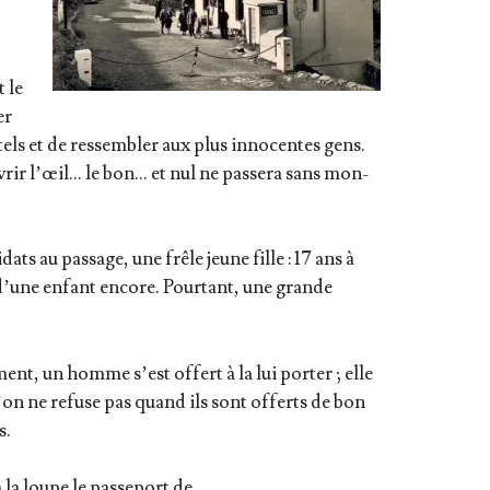
t le
er
s et de res­sem­bler aux plus inno­centes gens.
vrir l’œil… le bon… et nul ne pas­se­ra sans mon­
­dats au pas­sage, une frêle jeune fille : 17 ans à
 d’une enfant encore. Pour­tant, une grande
ent, un homme s’est offert à la lui por­ter ; elle
qu’on ne refuse pas quand ils sont offerts de bon
s.
 la loupe le pas­se­port de