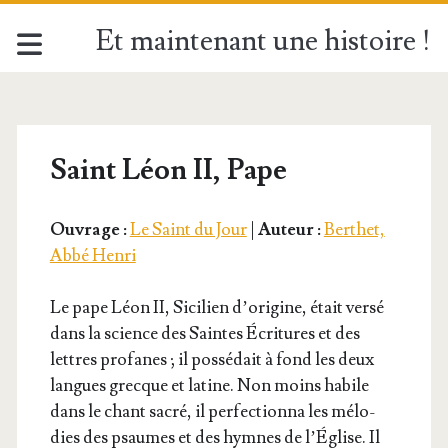
Et maintenant une histoire !
Saint Léon II, Pape
Ouvrage :
Le Saint du Jour
|
Auteur :
Berthet,
Abbé Henri
Le pape Léon II, Sici­lien d’o­ri­gine, était ver­sé
dans la science des Saintes Écri­tures et des
lettres pro­fanes ; il pos­sé­dait à fond les deux
langues grecque et latine. Non moins habile
dans le chant sacré, il per­fec­tion­na les mélo­
dies des psaumes et des hymnes de l’É­glise. Il