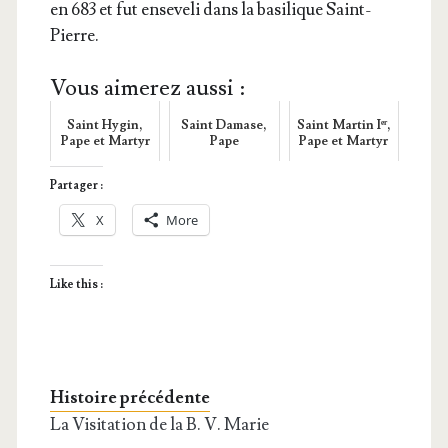
en 683 et fut ense­ve­li dans la basi­lique Saint-
Pierre.
Vous aimerez aussi :
Saint Hygin,
Saint Damase,
Saint Martin Iᵉʳ,
Pape et Martyr
Pape
Pape et Martyr
Partager :
X
More
Like this :
Histoire précédente
La Visitation de la B. V. Marie