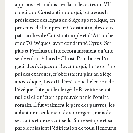
e
approu­va et tra­dui­sit en latin les actes du VI
concile de Constan­ti­nople qui, tenu sous la
pré­si­dence des légats du Siège apos­to­lique, en
pré­sence de l’empereur Constan­tin, des deux
patriarches de Constan­ti­nople et d’An­tioche,
et de 70 évêques, avait condam­né Cyrus, Ser­
gius et Pyr­rhus qui ne recon­nais­saient qu’une
seule volon­té dans le Christ. Pour bri­ser l’or­
gueil des évêques de Ravenne qui, forts de l’ap­
pui des exarques, n’o­béis­saient plus au Siège
apos­to­lique, Léon II décré­ta que l’é­lec­tion de
l’é­vêque faite par le cler­gé de Ravenne serait
nulle si elle n’é­tait approu­vée par le Pon­tife
romain. Il fut vrai­ment le père des pauvres, les
aidant non seule­ment de son argent, mais de
ses soins et de ses conseils. Son exemple et sa
parole fai­saient l’é­di­fi­ca­tion de tous. Il mou­rut