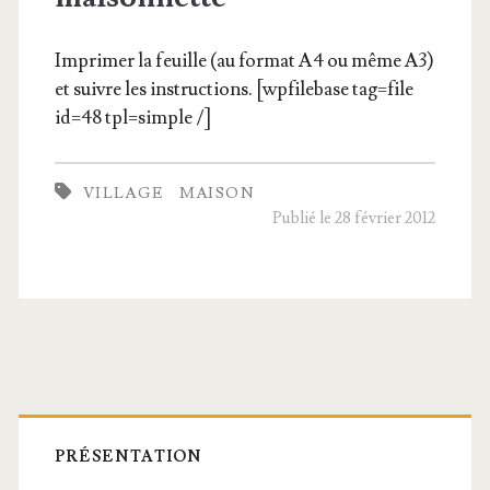
Impri­mer la feuille (au for­mat A4 ou même A3)
et suivre les ins­truc­tions. [wpfi­le­base tag=file
id=48 tpl=simple /​]
VILLAGE
MAISON
Publié le 28 février 2012
Barre
latérale
PRÉSENTATION