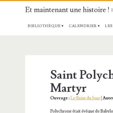
Et maintenant une histoire !
BIBLIOTHÈQUE
CALENDRIER
LES
Étiquette :
<span>17
février</span>
Saint Polyc
Martyr
Ouvrage :
Le Saint du Jour
|
Auteu
Poly­chrone était évêque de Baby­l