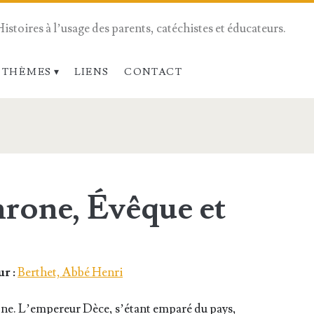
Histoires à l’usage des parents, catéchistes et éducateurs.
 THÈMES
LIENS
CONTACT
hrone, Évêque et
r :
Berthet, Abbé Henri
one. L’empereur Dèce, s’é­tant empa­ré du pays,