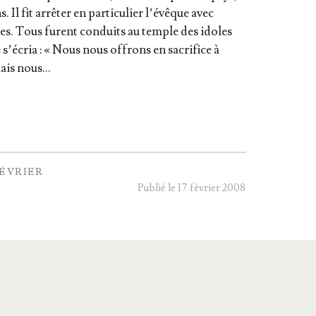
. Il fit arrê­ter en par­ti­cu­lier l’é­vêque avec
es. Tous furent conduits au temple des idoles
 s’é­cria : « Nous nous offrons en sacri­fice à
mais nous…
FÉVRIER
Publié le 17 février 2008