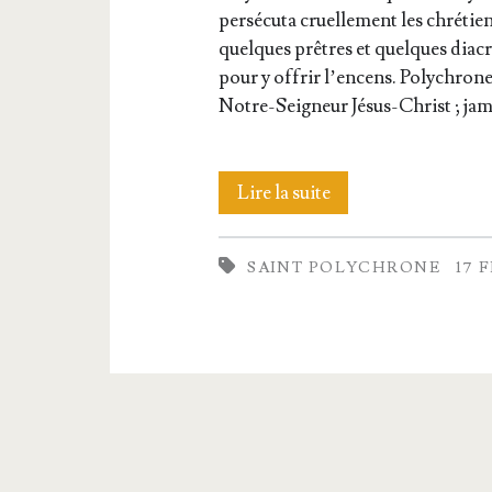
per­sé­cu­ta cruel­le­ment les chré­tiens
quelques prêtres et quelques diacr
pour y offrir l’en­cens. Poly­chrone
Notre-Sei­­gneur Jésus-Christ ; ja
Saint
Lire la suite
Poly­
SAINT POLYCHRONE
17 
chrone,
Évêque
et
Martyr